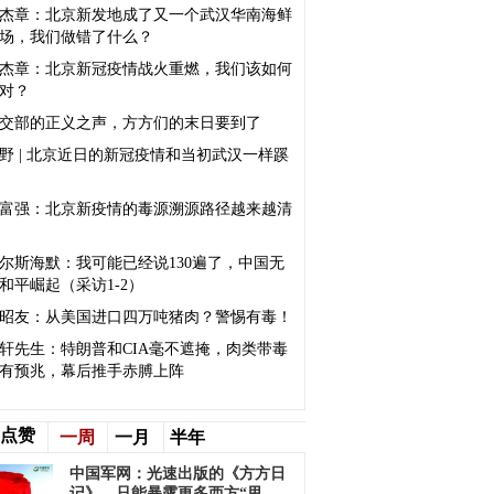
杰章：北京新发地成了又一个武汉华南海鲜
场，我们做错了什么？
杰章：北京新冠疫情战火重燃，我们该如何
对？
交部的正义之声，方方们的末日要到了
野 | 北京近日的新冠疫情和当初武汉一样蹊
富强：北京新疫情的毒源溯源路径越来越清
尔斯海默：我可能已经说130遍了，中国无
和平崛起（采访1-2）
昭友：从美国进口四万吨猪肉？警惕有毒！
轩先生：特朗普​和CIA毫不遮掩，肉类带毒
有预兆，幕后推手赤膊上阵
点赞
一周
一月
半年
中国军网：光速出版的《方方日
记》，只能暴露更多西方“甩