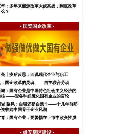
宗华：多年来能源改革大旗高扬，到底改革
什么？
•
国资国企改革
•
喜亮丨疫后反思：四说现代企业与职工
虬：国企改革的灵魂 ——自主联合劳动
新城：国有企业是中国特色社会主义经济的
梁柱 ——驳各种妖魔化国有企业的言论
丽岩 路风：自强还是自残？——十几年前那
外资收购中国骨干企业风潮
方青：国有企业，要警惕在上市中改变性质
•
雄安新区建设
•