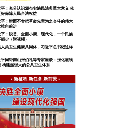
近平：充分认识颁布实施民法典重大意义 依
更好保障人民合法权益
近平：锲而不舍把革命先辈为之奋斗的伟大
业推向前进
近平：脱贫、全面小康、现代化，一个民族
不能少（附视频）
建人类卫生健康共同体，习近平总书记这样
近平同钟南山张伯礼等专家座谈：强化底线
维 构建起强大的公共卫生体系
•
新征程 新任务 新前景
•