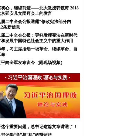
初心，继续前进——北大教授韩毓海 2018
北京延安儿女团拜会上的发言
九届二中全会公报透露“修改宪法部分内
12条新信息
九届二中全会公报：更好发挥宪法在新时代
持和发展中国特色社会主义中的重大作用
018年，习主席推动一场革命、继续革命、自
革命
近平向全军发布训令（附现场视频）
•
习近平治国理政 理论与实践
•
于这个重要问题，总书记这篇文章讲透了！
书记学“危”与“机”的辩证法