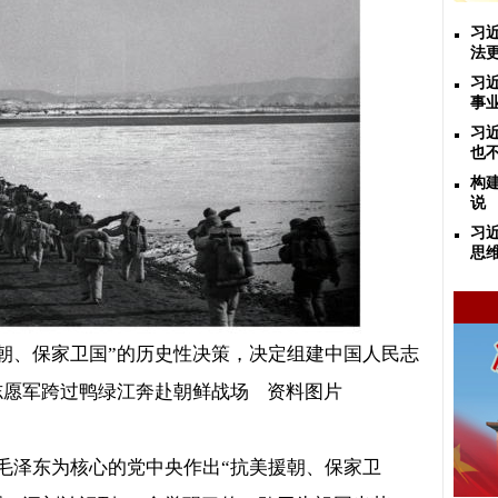
习
法
习
事
习
也
构
说
习
思
朝、保家卫国”的历史性决策，决定组建中国人民志
志愿军跨过鸭绿江奔赴朝鲜战场
资料图片
毛泽东为核心的党中央作出
“
抗美援朝、保家卫