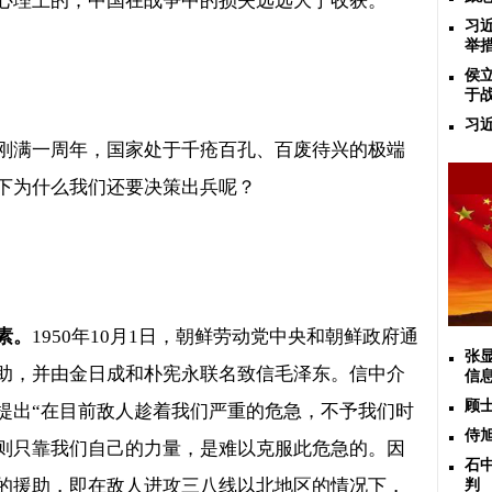
心理上的；中国在战争中的损失远远大于收获。
习
举
侯
于
习
刚满一周年，国家处于千疮百孔、百废待兴的极端
下为什么我们还要决策出兵呢？
素。
1950
年
10
月
1
日，朝鲜劳动党中央和朝鲜政府通
张
助，并由金日成和朴宪永联名致信毛泽东。信中介
信
顾
提出“在目前敌人趁着我们严重的危急，不予我们时
侍
则只靠我们自己的力量，是难以克服此危急的。因
石
的援助，即在敌人进攻三八线以北地区的情况下，
判