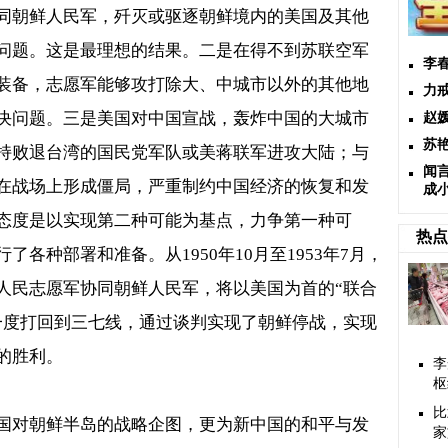
同朝鲜人民军，歼灭或驱逐朝鲜境内的美国及其他
问题。这是最理想的结果。二是在得不到苏联空军
李春
装备，志愿军能够攻打除大、中城市以外的其他地
力
决问题。三是美国对中国宣战，轰炸中国的大城市
赵
苏
持败退台湾的国民党军队或美蒋联军进攻大陆；与
闻
在战场上形成僵局，严重制约中国经济的恢复和发
成
态度是以实现第二种可能为基点，力争第一种可
热点
行了各种部署和准备。从
1950
年
10
月至
1953
年
7
月，
人民志愿军协同朝鲜人民军，将以美国为首的“联合
一度打回到三七线，通过谈判实现了朝鲜停战，实现
的胜利。
李
枢
比
国对朝鲜半岛的战略企图，更为新中国的和平与发
家