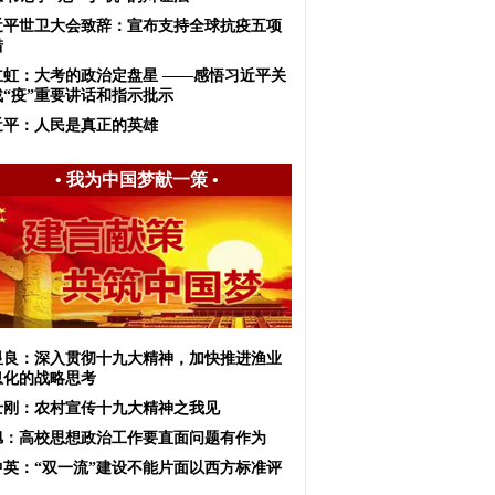
近平世卫大会致辞：宣布支持全球抗疫五项
措
立虹：大考的政治定盘星 ——感悟习近平关
战“疫”重要讲话和指示批示
近平：人民是真正的英雄
•
我为中国梦献一策
•
显良：深入贯彻十九大精神，加快推进渔业
息化的战略思考
士刚：农村宣传十九大精神之我见
旭：高校思想政治工作要直面问题有作为
中英：“双一流”建设不能片面以西方标准评