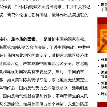
郭
军作战！”正因为朝鲜方面提出请求，中共中央书记
了
议，研究讨论援助朝鲜问题，最终作出抗美援朝的
核心、最本质的因素。
一是维护中国的国家主权。
海军第
7
舰队侵入台湾海峡，干涉中国内政，中共中
保卫我国东北地区国防安全，维护东北地区经济建
张
烧到鸭绿江边，严重威胁中国东北地区安全。东北地
紫
复和建设对国家具有重要意义。当时，中国的重工
周
顶
部，如果美军陈兵鸭绿江边，东北地区无法安定生
郭
兵朝鲜后，国内反动势力立即活跃起来，活动明显
场
叶
，国内反动气焰就会更加嚣张，不利于新生的人民
家长远建设。如果美国侵占整个朝鲜，东北边防压