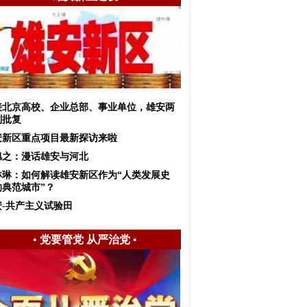
接北京高校、企业总部、事业单位，雄安两
划批复
安新区重点项目最新探访来啦
旭之：漫话雄安与河北
琳琳：如何解读雄安新区作为“人类发展史
的典范城市”？
安-共产主义试验田
•
党要管党 从严治党
•