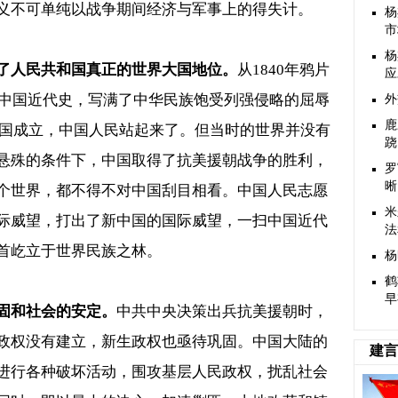
义不可单纯以战争期间经济与军事上的得失计。
杨
市
杨
了人民共和国真正的世界大国地位。
从
1840
年鸦片
应
中国近代史，写满了中华民族饱受列强侵略的屈辱
外
鹿
国成立，中国人民站起来了。但当时的世界并没有
跷
悬殊的条件下，中国取得了抗美援朝战争的胜利，
罗
晰
个世界，都不得不对中国刮目相看。中国人民志愿
米
际威望，打出了新中国的国际威望，一扫中国近代
法
首屹立于世界民族之林。
杨
鹤
早
固和社会的安定。
中共中央决策出兵抗美援朝时，
政权没有建立，新生政权也亟待巩固。中国大陆的
建言
进行各种破坏活动，围攻基层人民政权，扰乱社会