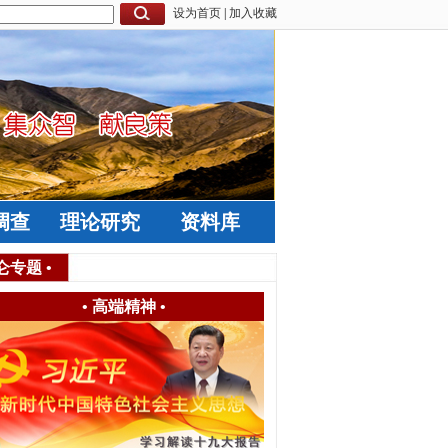
设为首页
|
加入收藏
调查
理论研究
资料库
仑专题
•
•
高端精神
•