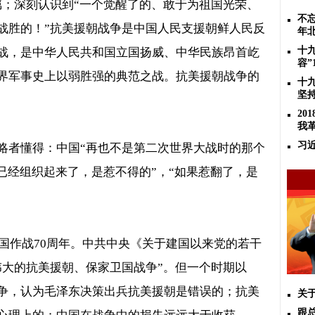
瞩；深刻认识到
“
一个觉醒了的、敢于为祖国光荣、
不忘
战胜的！
”
抗美援朝战争是中国人民支援朝鲜人民反
年
十
战，是中华人民共和国立国扬威、中华民族昂首屹
容”
界军事史上以弱胜强的典范之战。抗美援朝战争的
十
坚
2
我
习
略者懂得：中国“再也不是第二次世界大战时的那个
已经组织起来了，是惹不得的”，“如果惹翻了，是
国作战
70
周年。中共中央《关于建国以来党的若干
伟大的抗美援朝、保家卫国战争”。但一个时期以
争，认为毛泽东决策出兵抗美援朝是错误的；抗美
关
跟总