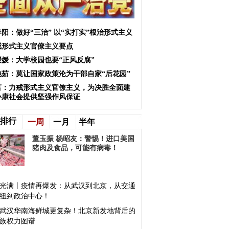
阳：做好“三治” 以“实打实”根治形式主义
戒形式主义官僚主义要点
媛媛：大学校园也要“正风反腐”
艳茹：莫让国家政策沦为干部自家“后花园”
言：力戒形式主义官僚主义，为决胜全面建
小康社会提供坚强作风保证
排行
一周
一月
半年
董玉振 杨昭友：警惕！进口美国
猪肉及食品，可能有病毒！
光满丨疫情再爆发：从武汉到北京，从交通
纽到政治中心！
武汉华南海鲜城更复杂！北京新发地背后的
族权力图谱