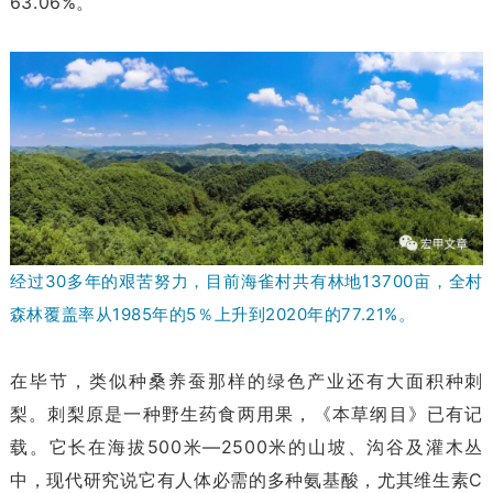
63.06%。
经过30多年的艰苦努力，目前海雀村共有林地13700亩，全村
森林覆盖率从1985年的5％上升到2020年的77.21%。
在毕节，类似种桑养蚕那样的绿色产业还有大面积种刺
梨。刺梨原是一种野生药食两用果，《本草纲目》已有记
载。它长在海拔500米—2500米的山坡、沟谷及灌木丛
中，现代研究说它有人体必需的多种氨基酸，尤其维生素C