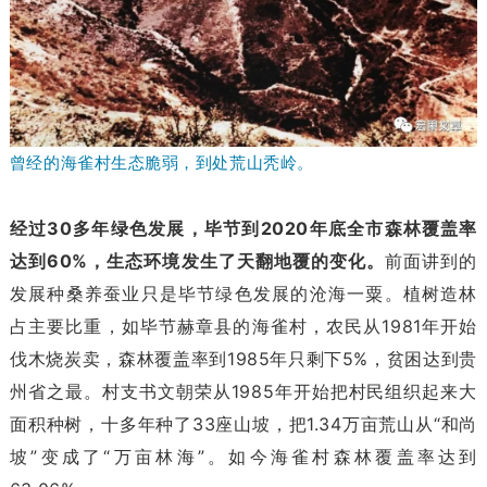
曾经的海雀村生态脆弱，到处荒山秃岭。
经过30多年绿色发展，毕节到2020年底全市森林覆盖率
达到60%，生态环境发生了天翻地覆的变化。
前面讲到的
发展种桑养蚕业只是毕节绿色发展的沧海一粟。植树造林
占主要比重，如毕节赫章县的海雀村，农民从1981年开始
伐木烧炭卖，森林覆盖率到1985年只剩下5%，贫困达到贵
州省之最。村支书文朝荣从1985年开始把村民组织起来大
面积种树，十多年种了33座山坡，把1.34万亩荒山从“和尚
坡”变成了“万亩林海”。如今海雀村森林覆盖率达到