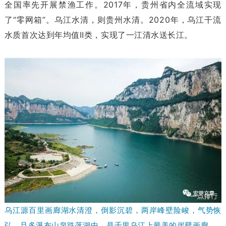
全国率先开展禁渔工作。2017年，贵州省内全流域实现
了“零网箱”。乌江水清，则贵州水清。2020年，乌江干流
水质首次达到年均值II类，实现了一江清水送长江。
乌江源百里画廊湖水清澄，倒影沉碧，两岸峰壁险峻，气势恢
弘，且多瀑布山泉跌落湖中，是千里乌江上最美的崖壁画廊。