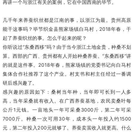
再讲一个与浙江有关的案例，它在中国西南的毕节。
几千年来养蚕织丝都是江南的事，以浙江为最。贵州高原
能干这事吗？毕节织金县熊家场镇白马村，2018年春，干
起了养蚕织丝的事。怎么干起来的呢？
你听说过“东桑西移”吗？由于当今浙江土地金贵，种桑不划
算。西部的广西、贵州都有人开始种桑养蚕。“东桑西移”讲
的就是这件事。2018年春，熊家场镇的党委书记向白马村
集体合作社推荐了这个产业。村支书和村主任经过一番调
研后感兴趣了。
感兴趣的原因如下：桑树当年种，当年即可长到一人多
高，当年采桑就有收入。在广西养蚕基地，农民卖桑叶每
公斤1元钱。一亩地头一年可采桑3000斤，第二年可采
7000斤。种桑一次可用30年，成本头一年投入约1500
元，第二年投入200元就够了。养蚕卖茧收入就更高。什么