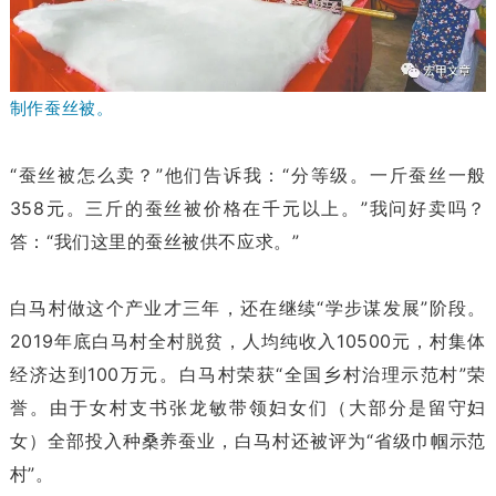
制作蚕丝被。
“蚕丝被怎么卖？”他们告诉我：“分等级。一斤蚕丝一般
358元。三斤的蚕丝被价格在千元以上。”我问好卖吗？
答：“我们这里的蚕丝被供不应求。”
白马村做这个产业才三年，还在继续“学步谋发展”阶段。
2019年底白马村全村脱贫，人均纯收入10500元，村集体
经济达到100万元。白马村荣获“全国乡村治理示范村”荣
誉。由于女村支书张龙敏带领妇女们（大部分是留守妇
女）全部投入种桑养蚕业，白马村还被评为“省级巾帼示范
村”。