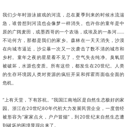
我们少年时游泳嬉戏的河流，总在夏季到来的时候水流湍
急，谁曾想到河流也会像梦一样消失。也许你的童年是中
原的广阔麦田，或墨西哥的一个农场，或埃及的一条河……
不论何方，那都是我们的家乡。森林在一天天消失，沙漠
在向城市逼近，沙尘暴一次又一次袭击了数不清的城市和
乡村。童年之夜的星星看不见了，空气失去纯净。臭氧层
被破坏，水源也变质。所有这些，都发生在20世纪。人类
的生存环境因人类对资源的疯狂开采和挥霍而面临全面的
危机。
“上有天堂，下有苏杭。”我国江南地区是自然生态极好的家
园。浙江在20世纪80年代初大力发展民营企业，一度曾经
被形容为“家家点火，户户冒烟”，到20世纪末自然生态遭
到破坏的困境显现出来了。