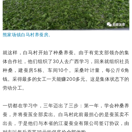
熊家场镇白马村养蚕房。
就这样，白马村开始了种桑养蚕。由于有党支部领办的集
体合作社，他们组织了30人去广西学习，回来就组织社员
种桑，建蚕房5栋、车间10个。采桑叶计量，每公斤6角
钱。采得最多的女工一天能赚200多元。这是集体状态下的
劳动分工。
一切都在学习中，三年迈出了三步：第一年，学会种桑养
蚕，并将蚕茧全部卖出。白马村此前最担心的是蚕茧卖不
出去，于是他们与本省的江凝蚕业有限公司签订协议，由
对方以每斤蚕茧18元的保底价全部收购。