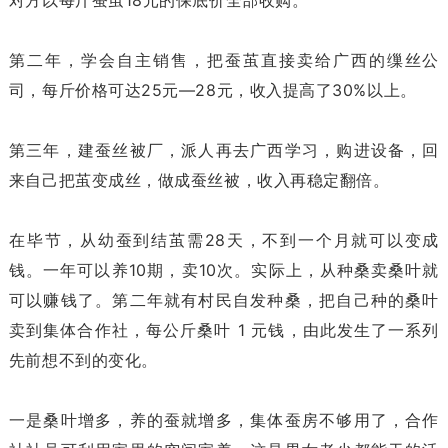
第二年，学会自主销售，把蚕茧直接卖给广西的缫丝公
司，每斤价格可达25元—28元，收入提高了30%以上。
第三年，建蚕丝被厂，派人再去广西学习，购进设备，回
来自己把茧变成丝，做成蚕丝被，收入再稳定翻倍。
在毕节，从幼蚕到结茧需28天，不到一个月就可以变成
钱。一年可以养10期，卖10次。实际上，从种桑卖桑叶就
可以赚钱了。第二年就有村民自发种桑，把自己种的桑叶
卖到集体合作社，每公斤桑叶 1 元钱，由此发生了一系列
先前想不到的变化。
一是桑叶增多，养的蚕就增多，集体蚕房不够用了，合作