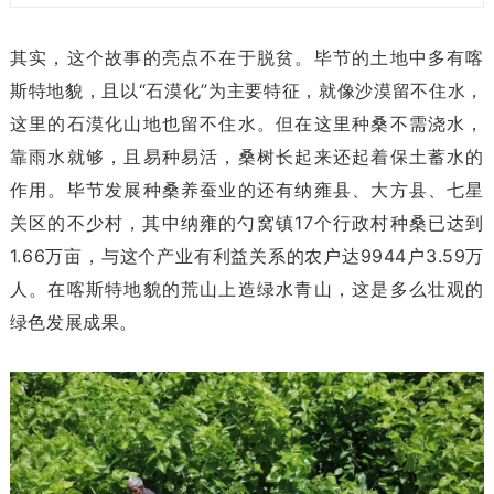
其实，这个故事的亮点不在于脱贫。毕节的土地中多有喀
斯特地貌，且以“石漠化”为主要特征，就像沙漠留不住水，
这里的石漠化山地也留不住水。但在这里种桑不需浇水，
靠雨水就够，且易种易活，桑树长起来还起着保土蓄水的
作用。毕节发展种桑养蚕业的还有纳雍县、大方县、七星
关区的不少村，其中纳雍的勺窝镇17个行政村种桑已达到
1.66万亩，与这个产业有利益关系的农户达9944户3.59万
人。在喀斯特地貌的荒山上造绿水青山，这是多么壮观的
绿色发展成果。