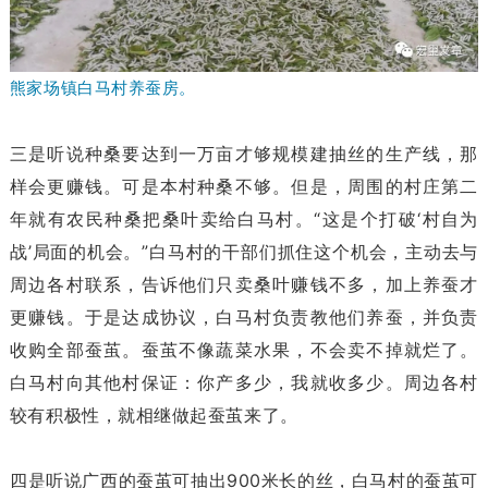
熊家场镇白马村养蚕房。
三是听说种桑要达到一万亩才够规模建抽丝的生产线，那
样会更赚钱。可是本村种桑不够。但是，周围的村庄第二
年就有农民种桑把桑叶卖给白马村。“这是个打破‘村自为
战’局面的机会。”白马村的干部们抓住这个机会，主动去与
周边各村联系，告诉他们只卖桑叶赚钱不多，加上养蚕才
更赚钱。于是达成协议，白马村负责教他们养蚕，并负责
收购全部蚕茧。蚕茧不像蔬菜水果，不会卖不掉就烂了。
白马村向其他村保证：你产多少，我就收多少。周边各村
较有积极性，就相继做起蚕茧来了。
四是听说广西的蚕茧可抽出900米长的丝，白马村的蚕茧可