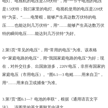
电灯、电视机的电压是
伏特”，用“一节干电池的电压
220
是
伏特；我们家里的电灯、电视机使用的电压是
伏
1.5
220
特”为妥。“
……
电警棍，能够产生高达数万伏特的电
压
……也能达到几万伏特
”，用“
……
能够产生高达数万伏
特的瞬间电压
……能达到几万伏特
”为好。
2.
第
页“常见的电压”，用“常用的电压”为准。该表格
5
中“家庭电路的电压”，用“我国家庭电路的电压”为好；现
在，对外交往多、出国旅游多，
电压，非所有国家的
220V
家庭电压（市用电压）。“图
—
电鳐
……用来自卫
”，
6.1
3
用“
……用来自卫或捕食
”为准。
3.
第
页“图
—
电池的串联”，根据《通用语言文字
7
6.1
7
法》，该图里的英文要附其中译文。