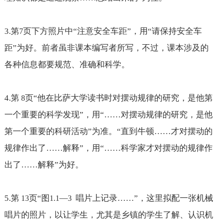
3.
第
页下方照片中“注意安全车距”，用“请保持安全车
7
距”为好。前者虽非课本编写者所写，不过，课本涉及的
各种信息都要规范、准确和科学。
4.
第
页“他在比萨大学读书时对摆动规律的研究，是他第
8
一个重要的
科学发现
”，用“
……
对摆动规律的研究，是他
第一个重要的
科研活动
”为准。“直到牛顿
……才对摆动的
规律作出了……解释
”，用“
……科学家才对摆动的规律作
出了……解释
”为好。
5.
第
页“图
—
唱片上记录
……
”，这里拟配一张机械
13
1.1
3
唱片的照片，以让学生，尤其是乡镇的学生了解、认识机