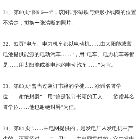
31
、第
页“图
—
”，该图
形磁铁与矩形小线圈的位置
80
9.6
4
U
不清楚，拟换一张清晰的照片。
32
、
页“电车、电力机车都以电动机
……由太阳能或蓄
82
电池提供能源的电动汽车……
”，用“电车、电力机车等都
是
……用太阳能或蓄电池的电动汽车……
”为宜。
33
、第
页“曾当过装订书籍的学徒
……欲赠名誉学
83
位……谢绝封爵
”，用“曾是装订书籍的工人
……欲赠其名
誉学位……他也谢绝封爵
”为佳。
34
、第
页“
……由电网提供的，是发电厂从发电机中产
84
生的，还要经过……
”，用“
……由电网提供的；它由发电