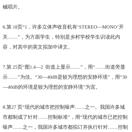
械唱片。
6.
第
页“
，许多立体声收音机有‘
—
’开
18
1
STEREO
MONO
关
……
”，为方面学生，特别是乡村学校学生识读此内
容，对其中的英文拟加中译文。
7.
第
页“图
—
街道上显示
……
”，用“
……
街道旁显
25
1.4
2
示
……
”为佳。“
—
是较为理想的安静环境”，用“
30
40dB
30
—
的环境是较为理想的安静环境”为宜。
40dB
8.
第
页“现代的城市把控制噪声
……之一。我国许多城
27
市都制成了针对……控制标准
”，用“现代的城市已把控制
噪声
……之一，我国许多城市都拟订并执行针对……控制