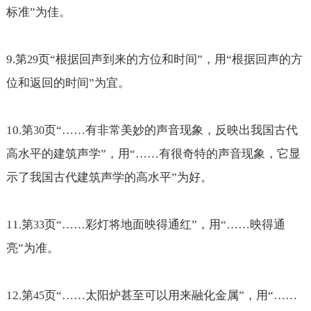
标准
”为佳。
9.
第
页“根据回声到来的方位和时间”，用“根据回声的方
29
位和返回的时间”为宜。
10.
第
页“
……有非常美妙的声音现象，反映出我国古代
30
高水平的建筑声学
”，用“
……有很奇特的声音现象，它显
示了我国古代建筑声学的高水平
”为好。
11.
第
页“
……彩灯将地面映得通红
”，用“
……映得通
33
亮
”为准。
12.
第
页“
……太阳炉甚至可以用来融化金属
”，用“
……
45