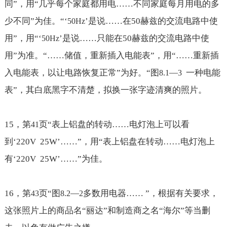
同
”，用“几乎每个家庭都用电
……不同家庭每月用电的多
少不同
”为佳。“‘
’是说
……在50赫兹的交流电路中使
50Hz
用
”，用“‘
’是说
……只能在50赫兹的交流电路中使
50Hz
用
”为准。“
……储值，重新插入电能表
”，用“
……重新插
入电能表，以让电路恢复正常
”为好。“图
—
一种电能
8.1
3
表”，其白底黑字不清楚，拟换一张字迹清爽的照片。
15
，第
页“表上铝盘的转动
……电灯泡上可以看
41
到‘220V 25W’……
”，用“表上铝盘在转动
……电灯泡上
有‘220V 25W’……
”为佳。
16
，第
页“图
—
多数用电器
……
”，根据有关要求，
43
8.2
2
这张照片上的商品名“丽达”和制造商之名“海尔”等当删