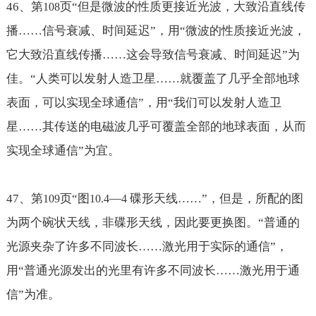
46
、第
页“但是微波的性质更接近光波，大致沿直线传
108
播
……信号衰减、时间延迟
”，用“微波的性质接近光波，
它大致沿直线传播
……这会导致信号衰减、时间延迟
”为
佳。“人类可以发射人造卫星
……就覆盖了几乎全部地球
表面，可以实现全球通信”，用
“我们可以发射人造卫
星
……其传送的电磁波几乎可覆盖全部的地球表面，从而
实现全球通信”
为宜。
47
、第
页“图
—
碟形天线
……
”，但是，所配的图
109
10.4
4
为两个碗状天线，非碟形天线，因此要更换图。“普通的
光源夹杂了许多不同波长
……激光用于实际的通信
”，
用“普通光源发出的光里有许多不同波长
……激光用于通
信
”为准。