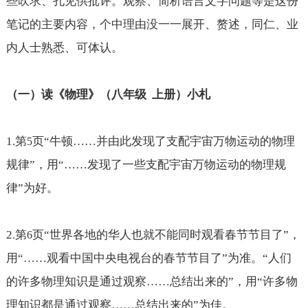
些吹求、孔见供批评。观察、简析语言文字问题等是这份
笔记的主要内容，个中理由没一一展开、赘述，同仁、业
内人士熟悉、可体认。
（一）读《物理》（八年级
上册）小札
1.
第
页“牛顿
……并由此发现了支配宇宙万物运动的物理
5
规律
”，用“
……发现了一些支配宇宙万物运动的物理规
律
”为好。
2.
第
页“世界各地的华人也就不能同时观看春节节目了”，
6
用“
……
观看中国中央电视台的春节节目了”为准。“人们
的许多物理知识是通过观察
……总结出来的
”，用“许多物
理知识都是通过观察
……总结出来的
”为佳。