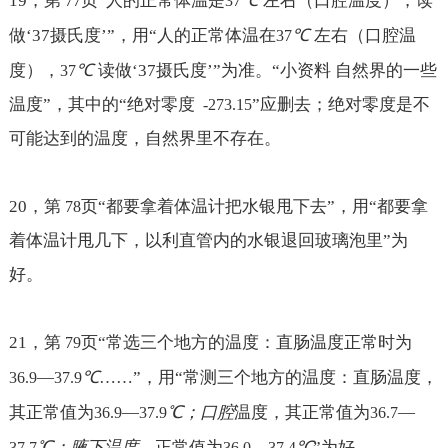
19
，第
页“人的正常体温是
右（口腔温度），
读
77
37
℃
左
做‘37摄氏度’
”，用“人的正常体温在
右（口腔温
37
℃
度），
读做‘37摄氏度’
”为准。“小资料 自然界的一些
37
温度”，其中的“绝对零度
”应删去；绝对零度是不
-273.15
可能达到的温度，自然界里不存在。
20
，第
页“都要拿着体温计把水银甩下去”，用“都要拿
78
着体温计甩几下，以利直管内的水银退回玻璃泡里”为
好。
21
，第
页“常选三个地方的温度：直肠温度正常时为
79
℃
—
……
”，用“常测三个地方的温度：直肠温度，
36.9
37.9
℃；口腔
其正常值为
—
温度，其正常值为
—
36.9
37.9
36.7
℃；腋下温度，
℃
正常值为
—
”为好。
37.7
36.0
37.4