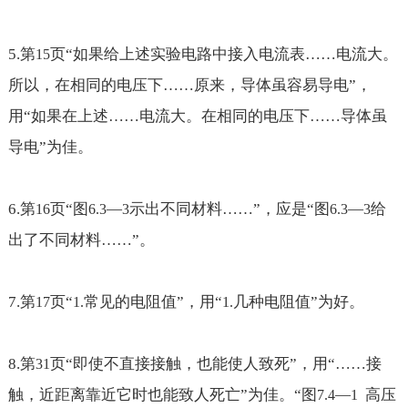
5.
第
页“如果给上述实验电路中接入电流表
……电流大。
15
所以，在相同的电压下……原来，导体虽容易导电
”，
用“如果在上述
……电流大。在相同的电压下……导体虽
导电
”为佳。
6.
第
页“图
—
示出不同材料
……
”，应是“图
—
给
16
6.3
3
6.3
3
出了不同材料
……
”。
7.
第
页“
常见的电阻值”，用“
几种电阻值”为好。
17
1.
1.
8.
第
页“即使不直接接触，也能使人致死”，用“
……
接
31
触，近距离靠近它时也能致人死亡”为佳。“图
—
高压
7.4
1