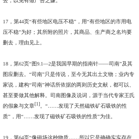
去，以免有做广告之嫌。
17
，第
页“有些地区电压不稳”，用“有些地区的市用电
44
压不稳”为好；其所附的照片，其商品、生产商之名均要
删去，理由见上。
18
，第
页“图
—
是
我国早期的指南针——司南
”及其
62
9.1
2
图应删去。“司南”只是传说，至今无其出土文物；业内专
家说，建构“司南”神话所依据的两则历史文献，都可以、
甚至要做其他解释。司南图像及说词，源于当代专家王氏
[1]
的假象与文章
。“
……
发现了天然磁铁矿石吸铁的性
质”，用“
……
发现了磁铁矿石吸铁的性质”为佳。
19
，第
页“像磁场这种物质
……所以它是确确实实存在
64