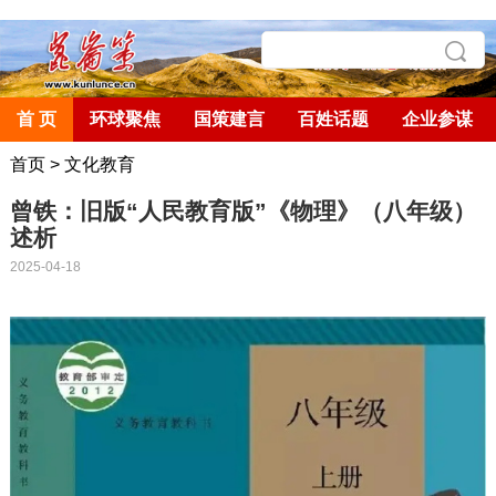
首 页
环球聚焦
国策建言
百姓话题
企业参谋
首页
>
文化教育
曾铁：旧版“人民教育版”《物理》（八年级）
述析
2025-04-18