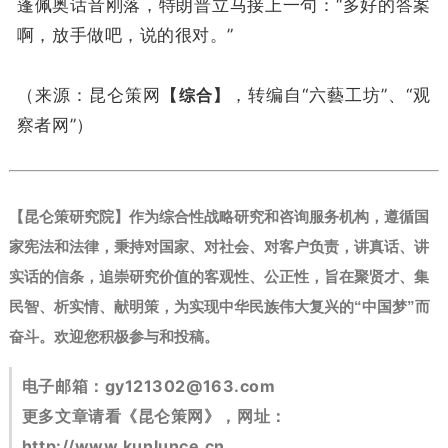
蓬佩奥话音刚落，特朗普立马接上一句：“多好的答案
啊，放手做吧，说的很对。”
（来源：昆仑策网
【综合】
，转编自“六藝工坊”、“观
察者网”）
【昆仑策研究院】作为综合性战略研究和咨询服务机构，遵循国
家宪法和法律，秉持对国家、对社会、对客户负责，讲真话、讲
实话的信条，追崇研究价值的客观性、公正性，旨在聚贤才、集
民智、析实情、献明策，为实现中华民族伟大复兴的“中国梦”而
奋斗。
欢迎您积极参与和投稿。
电子邮箱：
gy121302@163.com
更多文章请看《昆仑策网》，网址：
http://www.kunlunce.cn