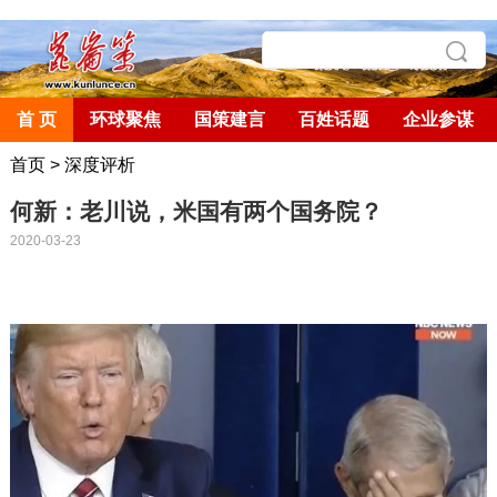
首 页
环球聚焦
国策建言
百姓话题
企业参谋
首页
>
深度评析
何新：老川说，米国有两个国务院？
2020-03-23