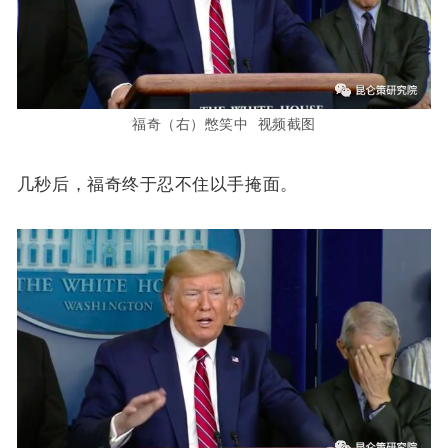
福奇（右）憋笑中 视频截图
几秒后，福奇终于忍不住以手掩面。