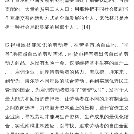
应于资本的不断变动的剥削需要而处于后备状态的、可供
支配的、大量的贫穷工人人口；用那种把不同社会职能当
作互相交替的活动方式的全面发展的个人，来代替只是承
担一种社会局部职能的局部个人”。[14]
取得相应技能知识的劳动者，在劳务市场自由地、“平
等”地按照自己的劳动需求，向货币持有者出售自己的劳
动力商品。从没有五险一金、仅能维持基本生存的血汗工
厂、雇佣企业，到厚待劳动者的格力、海底捞、胖东来，
到华为、海尔等不同程度的联合劳动，再到实施优秀民主
管理的国企，为雇佣劳动者取得了“骑驴找马”，发挥个人
最大能力和回报的选择权。让劳动者在不同的所有制企业
之间双向选择，力求避开资本至上的压榨，避开官僚主义
企业病，寻找劳动才能与生产资料、生产成果的最优化结
合，实现南橘北枳效应，以寻找、追求劳动者的自由全面