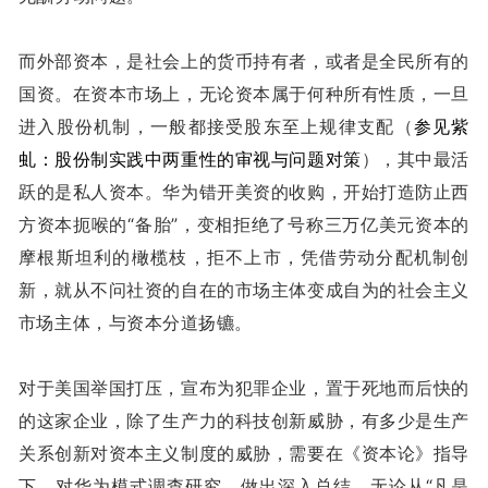
而外部资本，是社会上的货币持有者，或者是全民所有的
国资。在资本市场上，无论资本属于何种所有性质，一旦
进入股份机制，一般都接受股东至上规律支配（
参见紫
虬：股份制实践中两重性的审视与问题对策
），其中最活
跃的是私人资本。华为错开美资的收购，开始打造防止西
方资本扼喉的“备胎”，变相拒绝了号称三万亿美元资本的
摩根斯坦利的橄榄枝，拒不上市，凭借劳动分配机制创
新，就从不问社资的自在的市场主体变成自为的社会主义
市场主体，与资本分道扬镳。
对于美国举国打压，宣布为犯罪企业，置于死地而后快的
的这家企业，除了生产力的科技创新威胁，有多少是生产
关系创新对资本主义制度的威胁，需要在《资本论》指导
下，对华为模式调查研究，做出深入总结。无论从“凡是