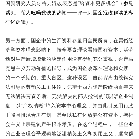
国资研究人员对格力混改表态是“给资本更多机会”（
参见
紫虬：帮人吆喝数钱的热闹——评一则国企混改解读的私
有化逻辑
）。
另一方面，国企中的生产资料存量归全民所有，在庸俗经
济学资本理念影响下，按全要素理论看待国有资本，活劳
动对生产新增增量的决定作用没有得到充分重视，否定马
克思主义劳动价值论指导，成为国企改革在理论和实践上
的一个长期的、重大盲区。这种误区，自然背离由鞍钢宪
法引导的劳动员工主体论，乞望于西方资产阶级两百年来
无法解决劳资矛盾、无法解决内部人控制的“现代”企业制
度，以“产权清晰”堕入资本中心理念，并由此引发用行政
手段强推混合所有制，甚至以私有化放弃公有资本，与社
会主义上层建筑产生根本矛盾。在这个过程中，一些企业
的企业管理合乎逻辑地泛滥精英主义和实用主义，远离群