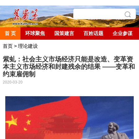
首 页
环球聚焦
国策建言
百姓话题
企业参谋
首页
>
理论建设
紫虬：社会主义市场经济只能是改造、变革资
本主义市场经济和封建残余的结果 ——变革和
约束雇佣制
2020-03-20