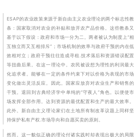
ESAP的农业政策来源于新自由主义农业理论的两个标志性教
条：国家取消对农业的补贴和放开农产品价格。这些教条又
基于以下假设：政府和市场一分为二。两者被认为制度上“相
互独立而又互相排斥”；市场机制的效率与政府干预的内在低
效相对立；政府干预往往造成寻租.技术落后和资源错误配置
等扭曲后果。在这一理论中。农民被设想为理性的利润最大
化追求者。能够在一定的条件约束下对以价格为表现的市场
变化做出灵活反应。因此。国家应放弃对农业生产和销售的
干预。退回到古典经济学中单纯的“守夜人”角色。以便使市
场发挥全部作用。达到资源的最优配置和生产的最大效率。
此外。新自由主义理论家们在土地所有制改革议题上同样坚
持保护私有产权.市场导向和自愿买卖的原则。
然而。这一貌似正确的理论付诸实践时却表现出极大的局限