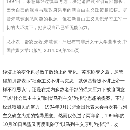
1994年，朱慧琼经过慎重考虑，决定请辞就业创造部部长，
因为自己的观点与现政府采用的新自由主义政策相抵牾。尽
管朱慧琼洞悉问题的根源，但在新自由主义意识形态主宰一
切的大环境下，她发现自己已经无能为力。
龙小农，舒凌云著,朱慧琼：津巴布韦非洲女子大学董事长,中
国传媒大学出版社,2014.09,第135页
经济上的变化也导致了政治上的变化。苏东剧变之后，尽管
穆加贝曾表示“社会主义不讲马克思，就像基督徒不讲上帝一
样不可思议”，还是在党内多数老干部的强大压力下被迫同意
了以“社会民主主义”取代“马列主义”为指导思想的提案。不过
经过穆加贝的努力，1994年9月民盟全国代表大会再次将马列
主义确立为党的指导思想。然而仅仅过了两年多，1996年的
10月28日民盟又再度删除了“以马列主义原则为指导”，改