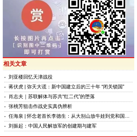
相关文章
刘亚楼回忆天津战役
蒋伏虎 | 弥天大谎：新中国建立后的三十年 “闭关锁国”
肖志夫｜苏联解体与苏共“红二代”的堕落
张桃芳狙击作战史实真伪辨析
任海泉 | 怀念老首长李德生：从大别山放牛娃到党和国家领导人
刘振起：中国人民解放军的创建期与建军