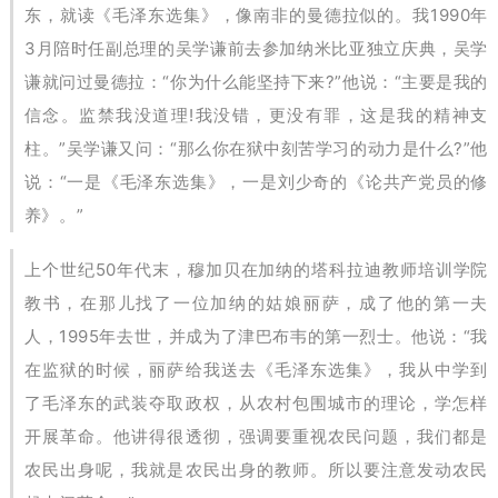
东，就读《毛泽东选集》，像南非的曼德拉似的。我1990年
3月陪时任副总理的吴学谦前去参加纳米比亚独立庆典，吴学
谦就问过曼德拉：“你为什么能坚持下来?”他说：“主要是我的
信念。监禁我没道理!我没错，更没有罪，这是我的精神支
柱。”吴学谦又问：“那么你在狱中刻苦学习的动力是什么?”他
说：“一是《毛泽东选集》，一是刘少奇的《论共产党员的修
养》。”
上个世纪50年代末，穆加贝在加纳的塔科拉迪教师培训学院
教书，在那儿找了一位加纳的姑娘丽萨，成了他的第一夫
人，1995年去世，并成为了津巴布韦的第一烈士。他说：“我
在监狱的时候，丽萨给我送去《毛泽东选集》，我从中学到
了毛泽东的武装夺取政权，从农村包围城市的理论，学怎样
开展革命。他讲得很透彻，强调要重视农民问题，我们都是
农民出身呢，我就是农民出身的教师。所以要注意发动农民