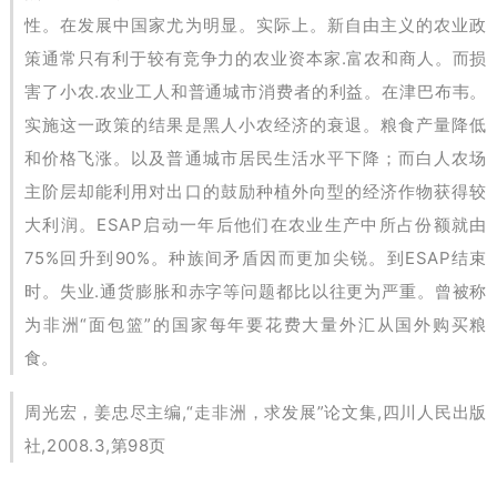
性。在发展中国家尤为明显。实际上。新自由主义的农业政
策通常只有利于较有竞争力的农业资本家.富农和商人。而损
害了小农.农业工人和普通城市消费者的利益。在津巴布韦。
实施这一政策的结果是黑人小农经济的衰退。粮食产量降低
和价格飞涨。以及普通城市居民生活水平下降；而白人农场
主阶层却能利用对出口的鼓励种植外向型的经济作物获得较
大利润。ESAP启动一年后他们在农业生产中所占份额就由
75%回升到90%。种族间矛盾因而更加尖锐。到ESAP结束
时。失业.通货膨胀和赤字等问题都比以往更为严重。曾被称
为非洲“面包篮”的国家每年要花费大量外汇从国外购买粮
食。
周光宏，姜忠尽主编,“走非洲，求发展”论文集,四川人民出版
社,2008.3,第98页