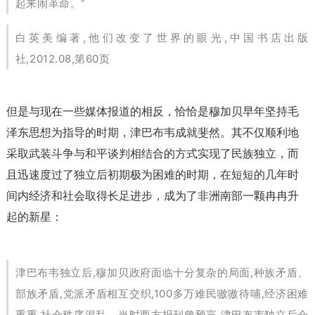
起来闹革命。”
白英美编著,他们改变了世界的眼光,中国书店出版
社,2012.08,第60页
但是与现在一些媒体报道的相反，恰恰是穆加贝早年坚持毛
泽东思想为指导的时期，津巴布韦成就斐然。其不仅顺利地
采取武装斗争与和平谈判相结合的方式实现了民族独立，而
且迅速度过了独立后初期极为困难的时期，在短短的几年时
间内经济和社会取得长足进步，成为了非洲南部一颗冉冉升
起的新星：
津巴布韦独立后,穆加贝政府面临十分复杂的局面,种族矛盾、
部族矛盾,党派矛盾相互交织,100多万难民嗷嗷待哺,经济困难
重重,社会秩序混乱。当时西方报刊曾预言,津巴布韦独立后会