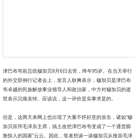
津巴布韦前总统穆加贝9月6日去世，终年95岁。在当天举行
的外交部例行记者会上，发言人耿爽表示，穆加贝是津巴布
韦卓越的民族解放事业领导人和政治家，中方对穆加贝的逝
世表示沉痛哀悼。应该说，这一评价是实事求是的。
但是，这两天来网上也出现了大量不怀好意的攻击，诸如“穆
加贝崇拜毛泽东主席，搞土改把津巴布韦变成了一个通货膨
胀惊人的国家”云云。因此，笔者想谈一谈穆加贝从推崇毛泽