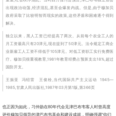
出现政治动荡,经济混乱,甚至会爆发内战。但是,由于穆加贝
政府采取了比较明智而现实的政策,这些矛盾和困难逐个得到
解决。
独立以来，黑人工资已经提高了两次。从前每个农业工人的
月工资最高只有20津元,现在提到了50津元。法令规定工商企
业新雇工人工资不得低于105津元。对低工资职工实行免费医
疗。穆加贝很重视教育,1981年教育经费占预算支出18%,超过
国防开支。
王振亚 冯绍雷 王俊栓,当代国际共产主义运动 1945—
1985,甘肃人民出版社,1987年03月第1版,第366页
也正因为如此，习仲勋在80年代会见津巴布韦客人时曾高度
评价穆加贝领导的津巴布韦革命和建设成就，明确强调“你们