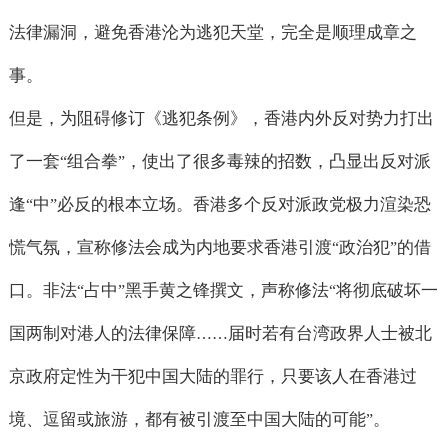
法律漏洞，避免香港沦为逃犯天堂，完全是顺理成章之
事。
但是，为阻碍修订《逃犯条例》，香港内外反对势力打出
了一套
组合拳
，使出了很多毒辣的招数，凸显出反对派
“
”
逢
中
必反的根本立场。香港多个反对派政党极力渲染恐
“
”
慌气氛，宣称修法会成为内地要求香港引渡
政治犯
的借
“
”
口。非法
占中
黑手黄之锋撰文，声称修法
将彻底破坏一
“
”
“
国两制对港人的法律保障
届时若有台湾政界人士被北
……
京政府定性为干犯中国大陆的罪行，只要该人在香港过
境、逗留或旅游，都有被引渡至中国大陆的可能
。
”