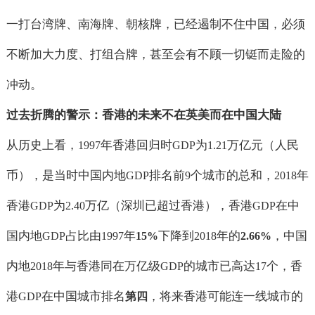
一打台湾牌、南海牌、朝核牌，已经遏制不住中国，必须
不断加大力度、打组合牌，甚至会有不顾一切铤而走险的
冲动。
过去折腾的警示：香港的未来不在英美而在中国大陆
从历史上看，
年香港回归时
为
万亿元（人民
1997
GDP
1.21
币），是当时中国内地
排名前
个城市的总和，
年
GDP
9
2018
香港
为
万亿（深圳已超过香港），香港
在中
GDP
2.40
GDP
国内地
占比由
年
下降到
年的
，中国
GDP
1997
15%
2018
2.66%
内地
年与香港同在万亿级
的城市已高达
个，香
2018
GDP
17
港
在中国城市排名
，将来香港可能连一线城市的
GDP
第四