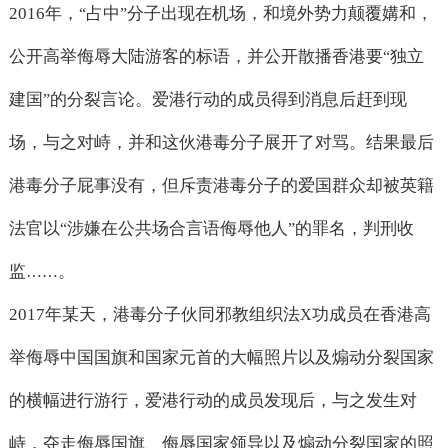
2016
年，
占中
分子出现在机场，和境外势力颠覆媾和，
“
”
公开高举侮辱大陆游客的标语，并公开散播香港要
独立
“
建国
的分裂言论。爱港行动的成员得到消息后赶到现
”
场，与之对峙，并和这伙港毒分子展开了对骂。结果最后
港毒分子屁事没有，但斥责港毒分子的爱国群众却被英籍
法官以
涉嫌在公共场合言语侮辱他人
的罪名，判刑收
“
”
监
。
……
2017
年某天，港毒分子伙同邪教组织法
功成员在香港高
X
举侮辱中国国旗和国家元首的大幅照片以及煽动分裂国家
的横幅进行游行，爱港行动的成员发现后，与之发生对
峙，夺走侮辱国旗、侮辱国家领导以及煽动分裂国家的照