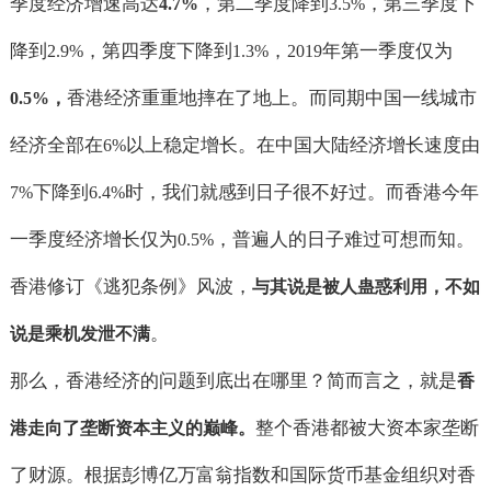
季度经济增速高达
，第二季度降到
，第三季度下
4.7%
3.5%
降到
，第四季度下降到
，
年第一季度仅为
2.9%
1.3%
2019
香港经济重重地摔在了地上。而同期中国一线城市
0.5%
，
经济全部在
以上稳定增长。在中国大陆经济增长速度由
6%
下降到
时，我们就感到日子很不好过。而香港今年
7%
6.4%
一季度经济增长仅为
，普遍人的日子难过可想而知。
0.5%
香港修订《逃犯条例》风波，
与其说是被人蛊惑利用，不如
。
说是乘机发泄不满
那么，香港经济的问题到底出在哪里？简而言之，就是
香
整个香港都被大资本家垄断
港走向了垄断资本主义的巅峰。
了财源。根据彭博亿万富翁指数和国际货币基金组织对香