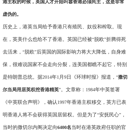
港主权的时候，英国人才开始叫嚣香港必须民主，这是非常
虚伪的。
历史上，港英当局给予香港只有殖民、奴役和榨取。现
在，英美什么也给不了香港。英国已经被
脱欧
折腾得死
“
”
去活来，
脱欧
后英国的国际影响力将大大降低，自身难
“
”
保，很难说国家不会走向分裂，连美国都瞧不起它，特别
是特朗普总统。据
年
月
日《环球时报》报道，
2014
1
9
“
撒切
。文章称：
年中英签署
尔当局用居英权挖香港精英
”
1984
《中英联合声明》，确认
年香港主权移交，英方已表
1997
明香港人将不会获得英国居留权。但是为了
安抚民心
，
“
”
当时的撒切尔内阁决定向
当时在港英政府任职的官
6400
名