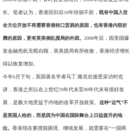
长。笔者认为，香港回归后
年徘徊不前，
10
既有中国入世
全方位开放不再需要香港转口贸易的原因，也有香港内部折
年后，因美国爆
腾的原因，更有英美倒乱搅局的外因。
2008
发金融危机无暇自顾，英美搅局有所收敛，香港经济增长
得以恢复增加。
今年
月下旬，英国著名学者马丁
雅克在接受采访时也
6
.
讲，香港之所以在上世纪
年代末至
年代末有很好发
70
90
展，是极大地受益于内地的改革开放政策。
这种
“
运气
”
不
是英国人给的，而是因为中国在国际舞台上日益提升的地
香港现在要摆脱困境、继续发展，就需要在
一国两
位。
“