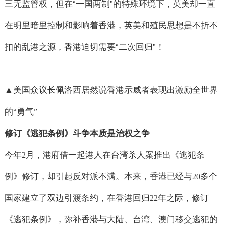
三无监管权，但在
“
一国两制
”
的特殊环境下，英美却一直
在明里暗里控制和影响着香港，英美和殖民思想是不折不
扣的乱港之源，香港迫切需要
“
二次回归
”
！
▲
美国众议长佩洛西居然说香港示威者表现出激励全世界
的
勇气
“
”
修订《逃犯条例》斗争本质是治权之争
今年
月，港府借一起港人在台湾杀人案推出《逃犯条
2
例》修订，却引起反对派不满。本来，香港已经与
多个
20
国家建立了双边引渡条约，在香港回归
年之际，修订
22
《逃犯条例》，弥补香港与大陆、台湾、澳门移交逃犯的