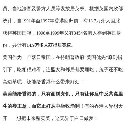
员、当地法官及警方人员等发放居英权。根据英国内政部
统计，自
年至
年香港回归前，有
万余人因此
1991
1997
13.7
获得英国国籍，
至
年又有
名港人得到英国身
1998
1999
3454
份，共计有
。
14.9
万多人获得居英权
美国作为一个落日帝国，在特朗普政府
美国优先
原则指
“
”
引下，吃相很难看，连盟友和邻居都要通吃，兔子还不吃
窝边草呢，还能给香港什么带来好处！
英美能给香港的，只有画饼充饥，只有让你反中反共窝里
斗的瘦主意，而它正好从中坐收渔利！
有的香港人异想天
开
想把未来赌英美，这无异于白日做梦！
——