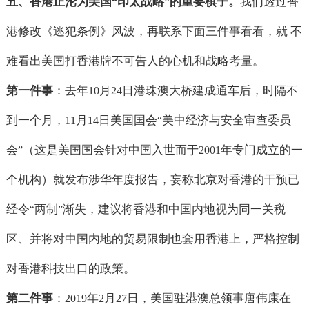
五、香港正沦为美国
印太战略
的重要棋子。
我们透过香
“
”
港修改《逃犯条例》风波，再联系下面三件事看看，就 不
难看出美国打香港牌不可告人的心机和战略考量。
第一件事
：去年
月
日港珠澳大桥建成通车后，时隔不
10
24
到一个月，
月
日美国国会
美中经济与安全审查委员
11
14
“
会
（这是美国国会针对中国入世而于
年专门成立的一
”
2001
个机构）就发布涉华年度报告，妄称北京对香港的干预已
经令
两制
渐失，建议将香港和中国内地视为同一关税
“
”
区、并将对中国内地的贸易限制也套用香港上，严格控制
对香港科技出口的政策。
第二件事
：
年
月
日，美国驻港澳总领事唐伟康在
2019
2
27