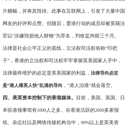
片横幅，并将其毁掉。此事在互联网上，引发了大量中国
网友的好评和点赞。但随后，爱港行动的成员却被英籍法
官以
涉嫌毁损他人财物
为罪名，判收监拘留三个月。
“
”
法律是社会公平正义的底线，立法权司法权俗称
印把
“
子
，香港的立法权和司法权牢牢掌握英美国家人手中，
”
法律最终维护的必定是英美国家的利益，
法律导向必定
，
港人治港
就会落空。
是
“
港人痛英人快
”
乱港的导向
“
”
四、美英资本控制下的香港媒体。
目前，美国、英国、日
本驻港领事馆有
人之多。在香港活跃的
多家报
1000
2000
纸、杂志社以及网络传媒机构当中，
以上是英美资
90%