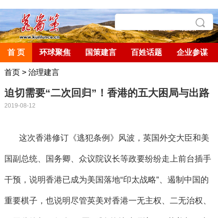
首 页
环球聚焦
国策建言
百姓话题
企业参谋
首页
>
治理建言
迫切需要“二次回归”！香港的五大困局与出路
2019-08-12
这次香港修订《逃犯条例》风波，英国外交大臣和美
国副总统、国务卿、众议院议长等政要纷纷走上前台插手
干预，说明香港已成为美国落地
“
印太战略
”
、遏制中国的
重要棋子，也说明尽管英美对香港一无主权、二无治权、