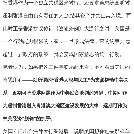
把香港作为一个独立关税区来对待。还要求美总统查明对
压制香港自由负有责任的人
冻结其资产并禁止其入境。而
,
此时正是香港抗议修订《逃犯条例》大游行之时。美国是
一个行动能力很强的国家，一旦形成法律，它的约束力远
超过一届政府的政策，就会变成国家意志的统一行动。
笔者认为，如果把这三件事联系起来看，不难看出美国的
险恶用心
——
以所谓的
“
香港人权与民主
”
为支点撬动中美关
系，近期可把香港问题作为中美经贸谈判的筹码，中期可作
为遏制香港融入粤港澳大湾区建设发展的大棒，远期可作为
中美经济
“
脱钩
”
的抓手。
美国专门出台法律大打香港牌，说明美国想像过去那样单