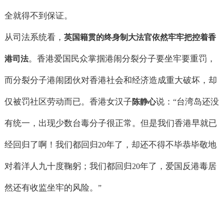
全就得不到保证。
从司法系统看，
英国籍贯的终身制大法官依然牢牢把控着香
。香港爱国民众掌掴港闹分裂分子要坐牢要重罚，
港司法
而分裂分子港闹团伙对香港社会和经济造成重大破坏，却
仅被罚社区劳动而已。香港女汉子
说：
台湾岛还没
陈静心
“
有统一，出现少数台毒分子很正常。但是我们香港早就已
经回归了啊！我们都回归
年了，却还不得不毕恭毕敬地
20
对着洋人九十度鞠躬；我们都回归
年了，爱国反港毒居
20
然还有收监坐牢的风险。
”