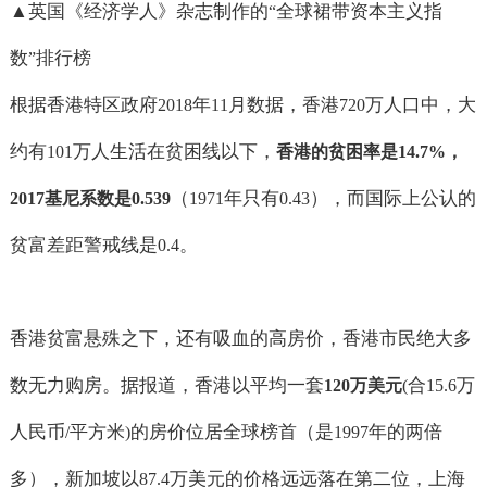
▲
英国《经济学人》杂志制作的
全球裙带资本主义指
“
数
排行榜
”
根据香港特区政府
年
月数据，香港
万人口中，大
2018
11
720
约有
万人生活在贫困线以下，
101
香港的贫困率是
14.7%
，
（
年只有
），而国际上公认的
2017
基尼系数是
0.539
1971
0.43
贫富差距警戒线是
。
0.4
香港贫富悬殊之下，还有吸血的高房价，香港市民绝大多
数无力购房。据报道，香港以平均一套
合
万
120
万美元
(
15.6
人民币
平方米
的房价位居全球榜首（是
年的两倍
/
)
1997
多），新加坡以
万美元的价格远远落在第二位，上海
87.4