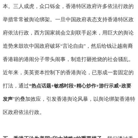
本。三人成虎，众口铄金，香港特区政府许多依法行政的
举措常常被舆论绑架。一旦中国政府表态支持香港特区政
府依法行政，西方国家就会立刻联手起来，用巨大的舆论
造势来鼓吹中国政府破坏
言论自由
，然后给钱让越南裔
“
”
香港籍的港闹分子带头闹事，制造打砸抢烧的社会骚乱。
近年来，美英资本控制下的香港舆论，已形成一套固定的
打法，通过
“
热点话题
+
敏感时段
+
精心炒作
+
游行示威
+
政要
的叠加效应，引发香港舆论风暴，以舆论绑架香港特
发声
”
区政府依法行政。