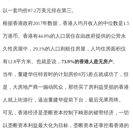
以一套均价
万美元排在第三。
87.2
根据香港政府
年数据，香港人均月收入的中位数是
2017
1.5
万港币。香港有
的人口居住在由政府提供的公营永
44.8%
久性房屋中，
的人口则租住房屋，人均住房面积仅
29.1%
有
平方米。也就是说，
。
12.8
73.9%
的香港人是无房户
当年，董建华任特首时的计划房价
万
差点就成功了，但
8
5
是，大房地产商一煽动民众，那些买了房利益受损的香港
人就上街游行，逼迫董建华提前下台，最后无果而终。
可见，香港经济是垄断资本控制下畸形的裙带经济，一切
以垄断资本利益最大化为目标，垄断资本还掌控着香港的