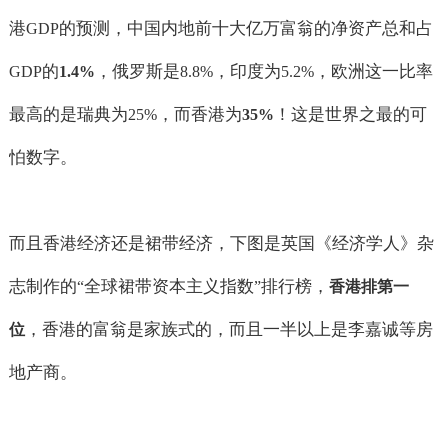
港
的预测，中国内地前十大亿万富翁的净资产总和占
GDP
的
，俄罗斯是
，印度为
，欧洲这一比率
GDP
1.4%
8.8%
5.2%
最高的是瑞典为
，而香港为
！这是世界之最的可
25%
35%
怕数字。
而且香港经济还是裙带经济，下图是英国《经济学人》杂
志制作的
全球裙带资本主义指数
排行榜，
“
”
香港排第一
，香港的富翁是家族式的，而且一半以上是李嘉诚等房
位
地产商。