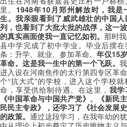
出生在河南省获嘉县史庄村一户标榜
里。
1948年10月郑州解放时，我
生。我亲眼看到了威武雄壮的中国人
列，也看到了大批大批的战俘，这一
的真实画面使我一直记忆如初。
那时我
县中学完成了初中学业。毕业后摆在
条：升学、就业、参加革命。
年仅15
革命。这是我一生中的第一个飞跃。
我
进入设在河南焦作的太行第四专区革
个“抗大式”的学校，进入这个学校
命，享受供给制待遇。在这里，
我学
《中国革命与中国共产党》、《新民
民民主专政》，还学习了《社会发展
的政策。
通过这段学习，在我年幼的
中从理论上初步奠定了历史唯物主义