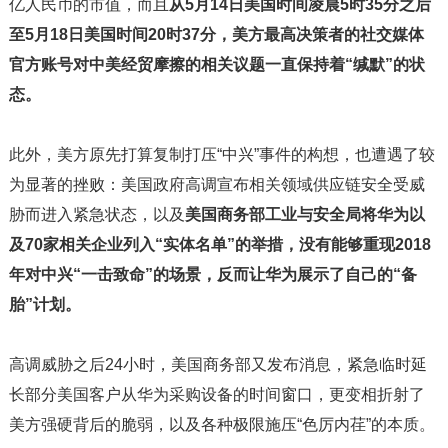
亿人民币的市值，而且
从5月14日美国时间凌晨5时35分之后
至5月18日美国时间20时37分，美方最高决策者的社交媒体
官方账号对中美经贸摩擦的相关议题一直保持着“缄默”的状
态。
此外，美方原先打算复制打压“中兴”事件的构想，也遭遇了较
为显著的挫败：美国政府高调宣布相关领域供应链安全受威
胁而进入紧急状态，以及
美国商务部工业与安全局将华为以
及70家相关企业列入“实体名单”的举措，没有能够重现2018
年对中兴“一击致命”的场景，反而让华为展示了自己的“备
胎”计划。
高调威胁之后24小时，美国商务部又发布消息，紧急临时延
长部分美国客户从华为采购设备的时间窗口，更变相折射了
美方强硬背后的脆弱，以及各种极限施压“色厉内荏”的本质。