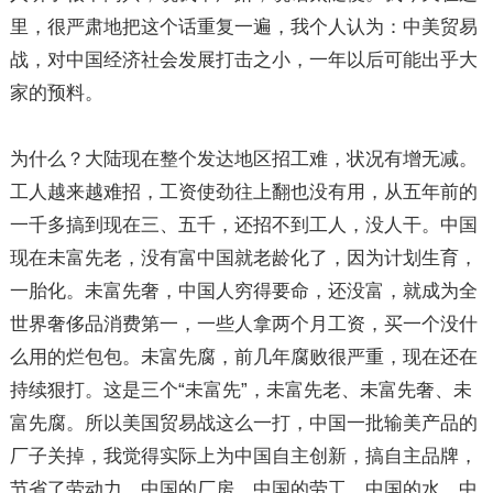
里，很严肃地把这个话重复一遍，我个人认为：中美贸易
战，对中国经济社会发展打击之小，一年以后可能出乎大
家的预料。
为什么？大陆现在整个发达地区招工难，状况有增无减。
工人越来越难招，工资使劲往上翻也没有用，从五年前的
一千多搞到现在三、五千，还招不到工人，没人干。中国
现在未富先老，没有富中国就老龄化了，因为计划生育，
一胎化。未富先奢，中国人穷得要命，还没富，就成为全
世界奢侈品消费第一，一些人拿两个月工资，买一个没什
么用的烂包包。未富先腐，前几年腐败很严重，现在还在
持续狠打。这是三个“未富先”，未富先老、未富先奢、未
富先腐。所以美国贸易战这么一打，中国一批输美产品的
厂子关掉，我觉得实际上为中国自主创新，搞自主品牌，
节省了劳动力。中国的厂房、中国的劳工、中国的水、中