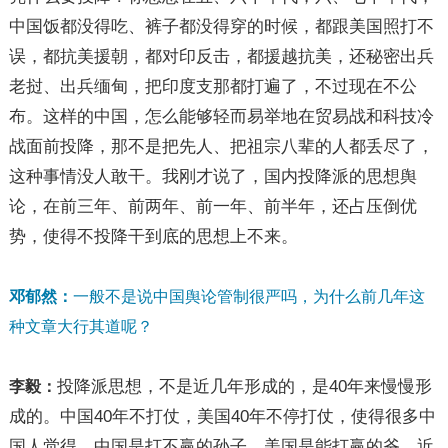
中国饭都没得吃、裤子都没得穿的时候，都跟美国照打不
误，都抗美援朝，都对印反击，都援越抗美，还秘密出兵
老挝、出兵缅甸，把印度支那都打遍了，不过现在不公
布。这样的中国，怎么能够轻而易举地在贸易战和科技冷
战面前投降，那不是把先人、把祖宗八辈的人都丢尽了，
这种事情没人敢干。我刚才说了，国内投降派的思想舆
论，在前三年、前两年、前一年、前半年，还占压倒优
势，使得不投降干到底的思想上不来。
邓郁然：
一般不是说中国舆论管制很严吗，为什么前几年这
种文章大行其道呢？
投降派思想，不是近几年形成的，是40年来慢慢形
李毅：
成的。中国40年不打仗，美国40年不停打仗，使得很多中
国人觉得，中国是打不赢的孙子，美国是能打赢的爷。近