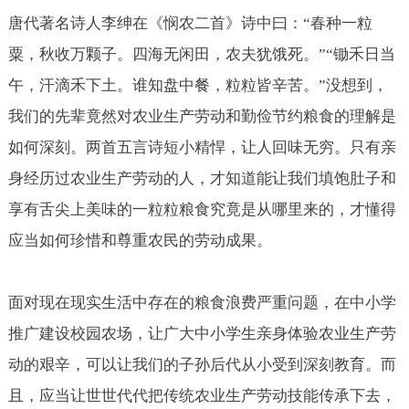
唐代著名诗人李绅在《悯农二首》诗中曰：“春种一粒
粟，秋收万颗子。四海无闲田，农夫犹饿死。”“锄禾日当
午，汗滴禾下土。谁知盘中餐，粒粒皆辛苦。”没想到，
我们的先辈竟然对农业生产劳动和勤俭节约粮食的理解是
如何深刻。两首五言诗短小精悍，让人回味无穷。只有亲
身经历过农业生产劳动的人，才知道能让我们填饱肚子和
享有舌尖上美味的一粒粒粮食究竟是从哪里来的，才懂得
应当如何珍惜和尊重农民的劳动成果。
面对现在现实生活中存在的粮食浪费严重问题，在中小学
推广建设校园农场，让广大中小学生亲身体验农业生产劳
动的艰辛，可以让我们的子孙后代从小受到深刻教育。而
且，应当让世世代代把传统农业生产劳动技能传承下去，