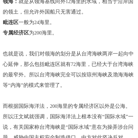
领海：
就是从领海基线向外
海里的水域，相当于沿岸国
12
的领土，但允许外国船只无害通过。
毗连区
一般为
海里。
24
专属经济区
为
海里。
200
也就是说，我们对领海的划分是从台湾海峡两岸一起向中
心延伸，那么包括毗连区就有
海里，已经大于台湾海峡
72
的最窄外。所以台湾海峡完全可以按琼州海峡及渤海海峡
等“内海”的模式来管理了。
而根据国际海洋法，
海里的专属经济区以外是公海。
200
所以汪文斌就强调，国际海洋法上根本没有“国际水域”一
说，有关国家称台湾海峡是“国际水域”意在为操弄涉台问
题、威胁中国主权安全制造借口。中方对此坚决反对。