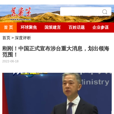
首 页
环球聚焦
国策建言
百姓话题
企业参谋
首页
>
深度评析
刚刚！中国正式宣布涉台重大消息，划出领海
范围！
2022-06-18