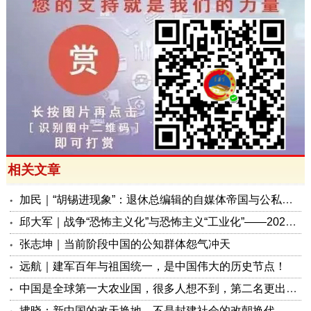
相关文章
加民｜“胡锡进现象”：退休总编辑的自媒体帝国与公私边界之问
邱大军｜战争“恐怖主义化”与恐怖主义“工业化”——2026年混合冲突模式观察报告
张志坤｜当前阶段中国的公知群体怨气冲天
远航｜建军百年与祖国统一，是中国伟大的历史节点！
中国是全球第一大农业国，很多人想不到，第二名更出人意料
拂晓：新中国的改天换地，不是封建社会的改朝换代