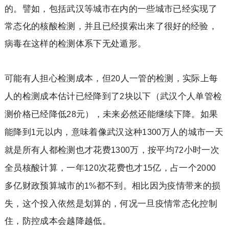
的。譬如，包括武汉等城市在内的一些城市已经实现了
常态化的核酸检测，并且已经摸索出来了很好的经验，
病毒在这样的检测体系下无处遁形。
可能有人担心检测成本，但
人一管的检测，实际上每
20
人的检测成本估计已经降到了
块以下（武汉个人单管检
2
测价格已经降低
元），未来必然还能继续下降。如果
28
能降到
元以内，意味着像武汉这种
万人的城市一天
1
1300
就是所有人都检测也才花费
万，按平均
小时一次
1300
72
全员核酸计算，一年
次花费也才
亿，占一个
120
15
2000
多亿财政预算城市的
都不到。相比因为疫情带来的损
1%
失，这个投入依然是划算的，何况一旦疫情常态化控制
住，防控成本会越降越低。