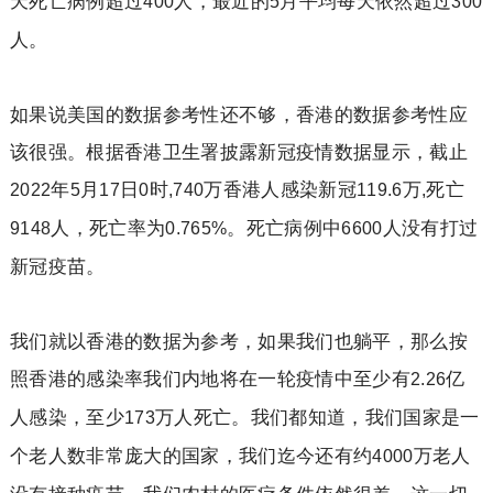
天死亡病例超过
人，最近的
月平均每天依然超过
400
5
300
人。
如果说美国的数据参考性还不够，香港的数据参考性应
该很强。根据香港卫生署披露新冠疫情数据显示，截止
年
月
日
时
万香港人感染新冠
万
死亡
2022
5
17
0
,740
119.6
,
人，死亡率为
。死亡病例中
人没有打过
9148
0.765%
6600
新冠疫苗。
我们就以香港的数据为参考，如果我们也躺平，那么按
照香港的感染率我们内地将在一轮疫情中至少有
亿
2.26
人感染，至少
万人死亡。我们都知道，我们国家是一
173
个老人数非常庞大的国家，我们迄今还有约
万老人
4000