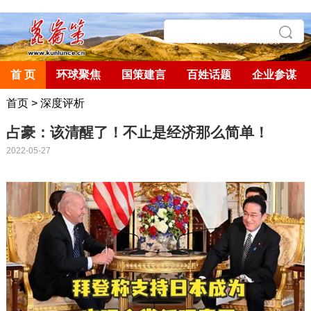
首 页
环球聚焦
国策建言
百姓话题
企业参谋
首页
>
深度评析
占豪：该清醒了！不止是经济那么简单！
2022-05-27