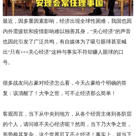
最近，因多重因素影响，经济出现全球性困难，我国也因
内外需疲软和疫情影响难以独善其身，
关心经济
的声音
“
”
也因此引发了广泛共鸣，有自媒体为了吸引眼球甚至喊
出
只有
关心经济
这种与事实不符却赚人眼球的口
“
×××
”
号。
很多战友问占豪对经济怎么看，今天占豪给个明确的答
复：该清醒了！大争之世，可不止经济那么简单！
客观而言，当下从中央到地方，从各个经营主体到各阶层
的个人，请问谁不关心经济呢？然而，当下乃大争之世，
形势极其复杂，这个世界可又不止经济！事实上，就当下