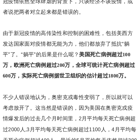
冠疫情依然全球肆虐的背景下，只谈经济不谈疫情，或
者说把两者对立起来都是错误的。
由于新冠疫情的高传染性和控制的困难性，包括美西方
发达国家面对疫情都无能为力，他们都放弃了抵抗“躺
平”了。“躺平”的后果是什么呢？
美国死亡病例超过
100
万，欧洲死亡病例超过
万，全球可统计死亡病例超过
200
万，实际死亡病例据世卫组织的估计超过
万。
600
1800
不少人错误地认为，奥密克戎毒性变弱了，所以就可以
考虑放开了。这当然是错误的，因为美国在奥密克戎疫
情爆发后的过去几个月时间里，
月平均每天死亡病例超
2
过
人
月平均每天死亡病例超过
人，
月平均每
2000
,3
1100
4