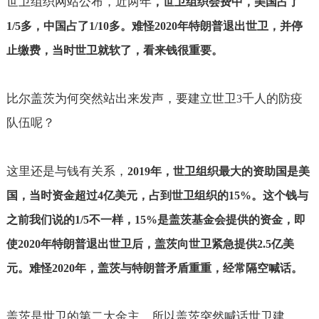
世卫组织网站公布，近两年
，世卫组织会费中，美国占了
1/5
多，中国占了
1/10
多。难怪
2020
年特朗普退出世卫，并停
止缴费，当时世卫就软了，看来钱很重要。
比尔盖茨为何突然站出来发声，要建立世卫
千人的防疫
3
队伍呢？
这里还是与钱有关系，
2019
年，世卫组织最大的资助国是美
国，当时资金超过
4
亿美元，占到世卫组织的
15%
。这个钱与
之前我们说的
1/5
不一样，
15%
是盖茨基金会提供的资金，即
使
2020
年特朗普退出世卫后，盖茨向世卫紧急提供
2.5
亿美
元。难怪
2020
年，盖茨与特朗普矛盾重重，经常隔空喊话。
盖茨是世卫的第二大金主，所以盖茨突然喊话世卫建