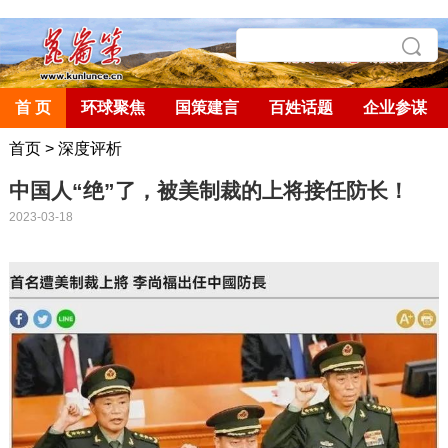
首 页
环球聚焦
国策建言
百姓话题
企业参谋
首页
>
深度评析
中国人“绝”了，被美制裁的上将接任防长！
2023-03-18