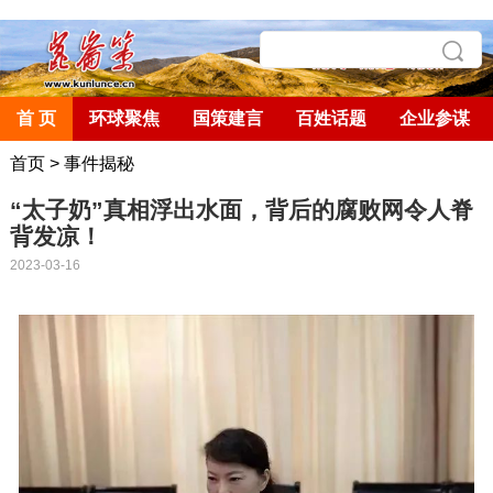
首 页
环球聚焦
国策建言
百姓话题
企业参谋
首页
>
事件揭秘
“太子奶”真相浮出水面，背后的腐败网令人脊
背发凉！
2023-03-16