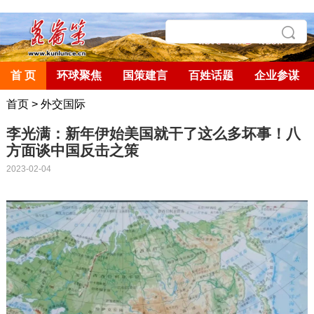
首 页
环球聚焦
国策建言
百姓话题
企业参谋
首页
>
外交国际
李光满：新年伊始美国就干了这么多坏事！八
方面谈中国反击之策
2023-02-04