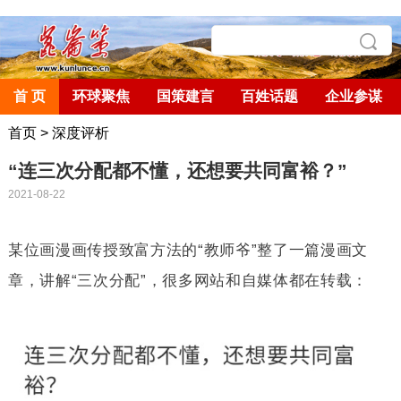
首 页
环球聚焦
国策建言
百姓话题
企业参谋
首页
>
深度评析
“连三次分配都不懂，还想要共同富裕？”
2021-08-22
某位画漫画传授致富方法的
“
教师爷
”
整了一篇漫画文
章，讲解
“
三次分配
”
，很多网站和自媒体都在转载：