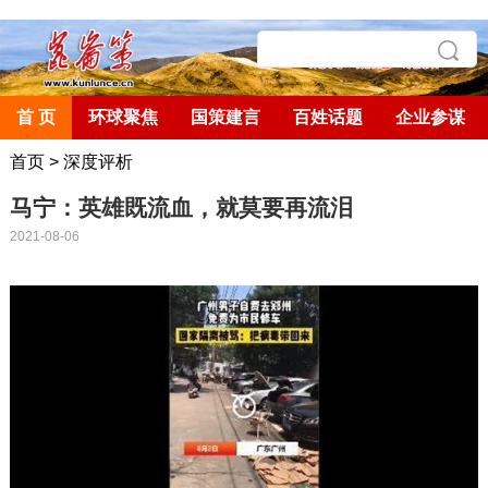
首 页
环球聚焦
国策建言
百姓话题
企业参谋
首页
>
深度评析
马宁：英雄既流血，就莫要再流泪
2021-08-06