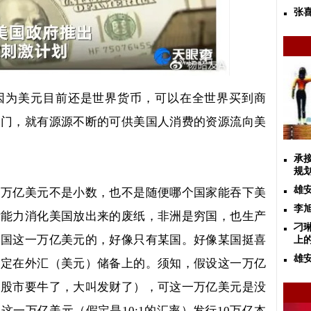
张喜
因为美元目前还是世界货币，可以在全世界买到商
国门，就有源源不断的可供美国人消费的资源流向美
承
规
雄
一万亿美元不是小数，也不是随便哪个国家能吞下美
李
没能力消化美国放出来的废纸，非洲是穷国，也生产
刁
美国这一万亿美元的，好像只有某国。好像某国挺喜
上
雄
锚定在外汇（美元）储备上的。须知，假设这一万亿
，股市要牛了，大叫发财了），可这一万亿美元是没
为这一万亿美元（假定是
10:1
的汇率）发行
10
万亿本