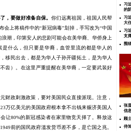
习
的
心了，要做好准备自保。
你们远离祖国，祖国人民帮
习
大
布会上将稿件中的
“
新冠病毒
”
划掉，手写改为
“
中国
习
支
的浪潮，印第安人的悲剧可能会在美华裔、华侨身上
围
素是什么，但只要是华裔，血管里流的都是华人的
看，移民出去，都是为华人子孙开疆拓土，是为华人
些不齿）。在这里严重提醒在美华裔，一定要武装好
美元财政刺激政策，要对美国民众直接派现。注意，
张
债
23
万亿美元的美国政府根本拿不出钱来赈济美国人
信
不会让
80%
的新冠感染者在家里物竞天择了。释放这
顾
侍
国
1949
前的国民政府滥发货币差不多，是亡国之兆。