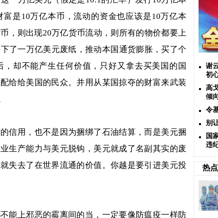
财富是
10
万亿本币，流动的资金也应该是
10
万亿本
货币，则出现
20
万亿货币流动，则所有的物价都要上
买下了一万亿美元废纸，推动本国通货膨胀，买了个
后，却不能产生任何价值，只好又拿去买美国的国
谢
初
，配给给美国的民众。并用从某国掠夺的财富来武装
高
倾
。
令
别
府的信用，也不是因为捆绑了石油结算，而是美元捆
国
违
工业生产能力与美元脱钩，美元就成了名副其实的废
元就失去了在世界流通的价值。你越是要引进美元投
热点
都不能上邪恶的霉离间的当，一定要像防瘟疫一样防