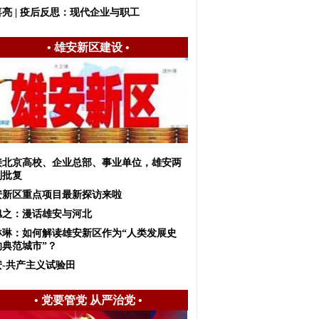
亮 | 疫后反思：现代企业与职工
•
雄安新区建设
•
接北京高校、企业总部、事业单位，雄安两
划批复
安新区重点项目最新探访来啦
旭之：漫话雄安与河北
琳琳：如何解读雄安新区作为“人类发展史
的典范城市”？
安-共产主义试验田
•
党要管党 从严治党
•