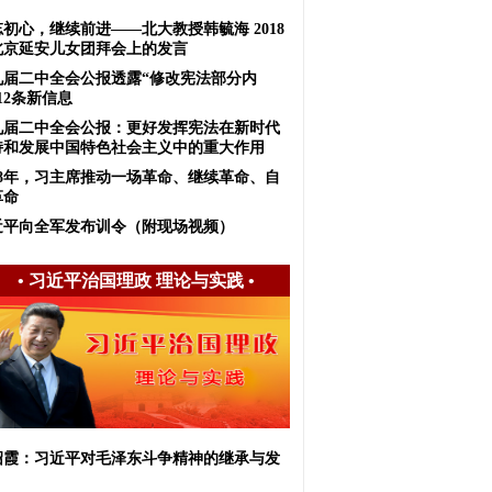
初心，继续前进——北大教授韩毓海 2018
北京延安儿女团拜会上的发言
九届二中全会公报透露“修改宪法部分内
12条新信息
九届二中全会公报：更好发挥宪法在新时代
持和发展中国特色社会主义中的重大作用
018年，习主席推动一场革命、继续革命、自
革命
近平向全军发布训令（附现场视频）
•
习近平治国理政 理论与实践
•
绍霞：习近平对毛泽东斗争精神的继承与发