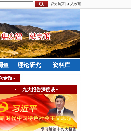
设为首页
|
加入收藏
调查
理论研究
资料库
仑专题
•
•
十九大报告深度谈
•