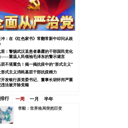
云冲：在《红色家书》常翻常新中叩问从政
心
戈里：警惕武汉某患者暴露的干部国民党化
向——重温人民领袖毛泽东的警示箴言
基层不堪重负！揭一揭抗疫中的“形式主义”
让形式主义消耗基层干部抗疫精力
家开发银行原党委书记、董事长胡怀邦严重
纪违法被开除党籍
排行
一周
一月
半年
李毅：世界格局突然巨变