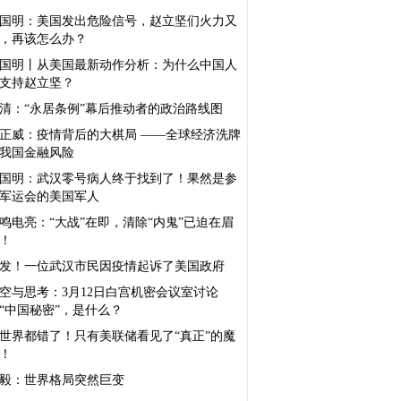
国明：美国发出危险信号，赵立坚们火力又
，再该怎么办？
国明丨从美国最新动作分析：为什么中国人
支持赵立坚？
清：“永居条例”幕后推动者的政治路线图
正威：疫情背后的大棋局 ——全球经济洗牌
我国金融风险
国明：武汉零号病人终于找到了！果然是参
军运会的美国军人
鸣电亮：“大战”在即，清除“内鬼”已迫在眉
！
发！一位武汉市民因疫情起诉了美国政府
空与思考：3月12日白宫机密会议室讨论
“中国秘密”，是什么？
世界都错了！只有美联储看见了“真正”的魔
！
毅：世界格局突然巨变