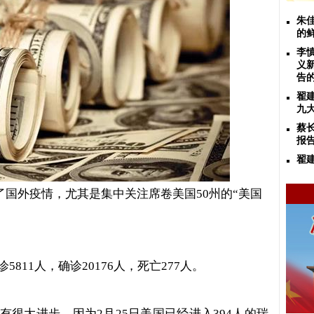
朱
的
李
义
告
翟
九
蔡
报
翟
国外疫情，尤其是集中关注席卷美国
州的
美国
50
“
诊
5811
人，确诊
20176
人，死亡
277
人。
有很大进步。因为
2
月
25
日美国已经进入
394
人的瑞