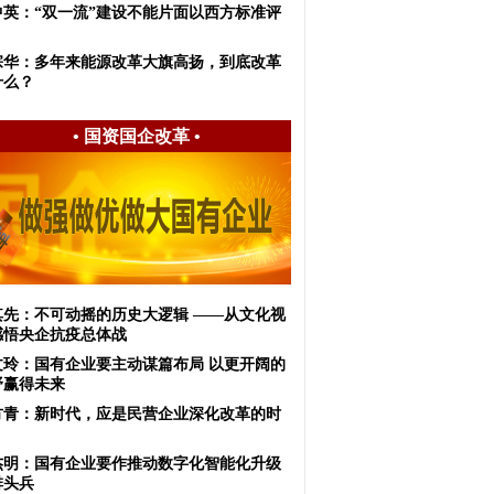
中英：“双一流”建设不能片面以西方标准评
宗华：多年来能源改革大旗高扬，到底改革
什么？
•
国资国企改革
•
其先：不可动摇的历史大逻辑 ——从文化视
感悟央企抗疫总体战
文玲：国有企业要主动谋篇布局 以更开阔的
野赢得未来
方青：新时代，应是民营企业深化改革的时
杰明：国有企业要作推动数字化智能化升级
排头兵