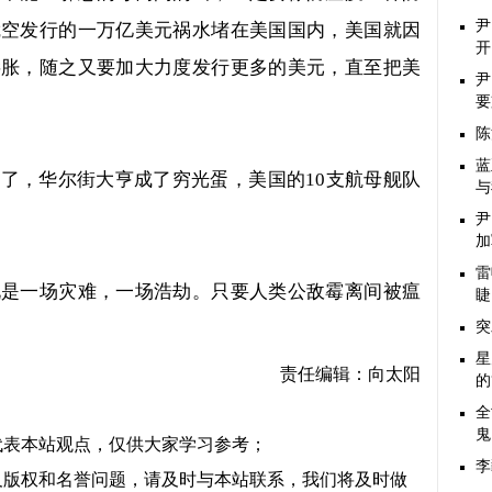
尹
凭空发行的一万亿美元祸水堵在美国国内，美国就因
开
膨胀，随之又要加大力度发行更多的美元，直至把美
尹
要
陈
蓝
门了，华尔街大亨成了穷光蛋，美国的
10
支航母舰队
与
尹
加
雷
说是一场灾难，一场浩劫。只要人类公敌霉离间被瘟
睫
突
星
责任编辑：向太阳
的
全
鬼
代表本站观点，仅供大家学习参考；
李
及版权和名誉问题，请及时与本站联系，我们将及时做