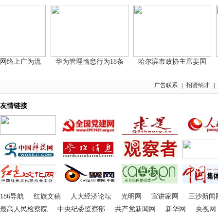
络上广为流
华为管理惰怠行为18条
哈尔滨市政协主席姜国
这
广告联系
|
招贤纳才
|
友情链接
186导航
红旗文稿
人大经济论坛
光明网
宣讲家网
三沙新闻
最高人民检察院
中央纪委监察部
共产党新闻网
新华网
央视网