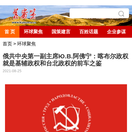
首 页
环球聚焦
国策建言
百姓话题
企业参谋
首页
>
环球聚焦
俄共中央第一副主席Ю.В.阿佛宁：喀布尔政权
就是基辅政权和台北政权的前车之鉴
2021-08-25