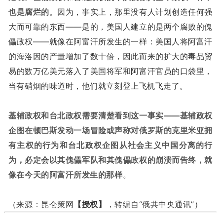
也是腐烂的
。因为，事实上，那里没有人计划创造任何强
大而可靠的东西——是的，美国人建立的是两个腐败的傀
儡政权——就像在阿富汗所发生的一样：美国人将阿富汗
的海洛因的产量增加了数十倍，因此而来的扩大的毒品贸
易的数万亿美元落入了美国将军和阿富汗官员的口袋里，
当有硝烟的味道时，他们就立刻登上飞机飞走了。
基辅政权和台北政权需要清楚看到这一事实——基辅政权
企图在顿巴斯发动一场冒险或声称对俄罗斯的克里米亚拥
有主权的行为和台北政权企图从社会主义中国分离的行
为，必定会以其傀儡军队和其傀儡政权的崩溃而告终，就
像在今天的阿富汗所发生的那样
。
（来源：昆仑策网
【授权】
，转编自“俄共中央通讯”）