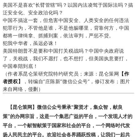
美国不是喜欢“长臂管辖”吗？以国内法凌驾于国际法吗？搞
泛安全化、安全政治化吗？
中国不搞这一套，但危害中国安全、人类安全的任何违法
犯罪行为，不管他是谁，不是他躲哪里，背靠何方，中国
都将一律缉拿、抓捕到案，依法审判，严惩不贷。
犯我中华者，虽远必诛！
美国特朗普不是要和中国打关税战吗？中国中央政府说
了，关税战，我们不愿打，也不想打，但美国执意要打，
中国奉陪到底！
（作者系昆仑策研究院特约研究员；来源：昆仑策网
【作
者授权】
，转编自“庄陈新”微信公众号”，修订发布；图片
来自网络，侵删）
【昆仑策网】微信公众号秉承“聚贤才，集众智，献良
策”的办网宗旨，这是一个集思广益的平台，一个发现人才的
平台，一个献智献策于国家和社会的平台，一个网络时代发
扬人民民主的平台。欢迎社会各界踊跃投稿，让我们一起共