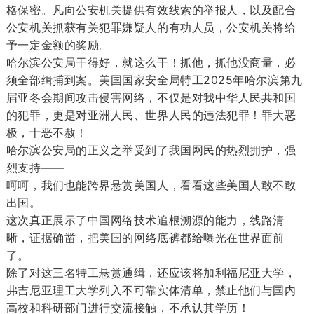
格保密。凡向公安机关提供有效线索的举报人，以及配合
公安机关抓获有关犯罪嫌疑人的有功人员，公安机关将给
予一定金额的奖励。
哈尔滨公安局干得好，就这么干！抓他，抓他没商量，必
须全部缉捕到案。美国国家安全局特工2025年哈尔滨第九
届亚冬会期间攻击侵害网络，不仅是对我中华人民共和国
的犯罪，更是对亚洲人民、世界人民的违法犯罪！罪大恶
极，十恶不赦！
哈尔滨公安局的正义之举受到了我国网民的热烈拥护，强
烈支持
——
呵呵，我们也能跨界悬赏美国人，看看这些美国人敢不敢
出国。
这次真正展示了中国网络技术追根溯源
的能力，
线路清
晰，
证据确凿，
把美国的网络底裤都给曝光在世界面前
了。
除了对这三名特工悬赏通缉，还应该将加利福尼亚大学，
弗吉尼亚理工大学列入不可靠实体清单，禁止他们与国内
高校和科研部门进行交流接触，不承认其学历！