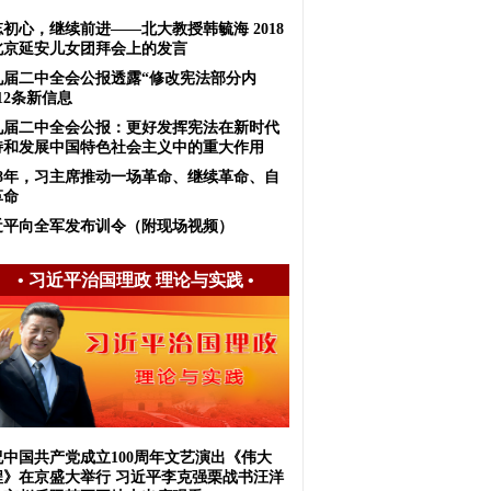
初心，继续前进——北大教授韩毓海 2018
北京延安儿女团拜会上的发言
九届二中全会公报透露“修改宪法部分内
12条新信息
九届二中全会公报：更好发挥宪法在新时代
持和发展中国特色社会主义中的重大作用
018年，习主席推动一场革命、继续革命、自
革命
近平向全军发布训令（附现场视频）
•
习近平治国理政 理论与实践
•
祝中国共产党成立100周年文艺演出《伟大
程》在京盛大举行 习近平李克强栗战书汪洋