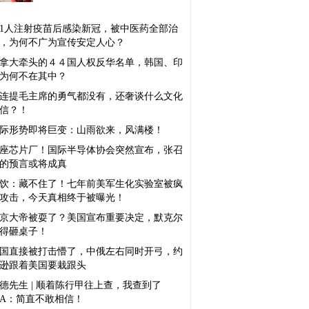
21人注射疫苗后感染新冠，被中医药全部治
，为何不广为宣传安定人心？
拿大牵头的４４国人权反华名单，韩国、印
为何不在其中？
连提毛主席的勇气都没有，还奢谈什么文化
信？！
际形势即将巨变：山雨欲来，风满楼！
6座芯片厂！国际半导体协会突然宣布，张召
的预言或将成真
饮：藏不住了！七年前美军生化实验室被疯
攻击，今天真相终于被曝光！
京大帝被耍了？美国宣布重要决定，默克尔
得砸桌子！
国直接被打击懵了，中俄左右同时开弓，约
逊跟着美国要栽跟头
德先生 | 顺着陈行甲往上查，我查到了
IA：简直不敢相信！