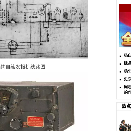
杨
魏
鸿钧自绘发报机线路图
杨
史
周
的
热点