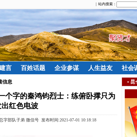
| 站内搜索：
建言
百姓话题
企业参谋
人生益友
社会
读信息
•
昆
一个字的秦鸿钧烈士：练俯卧撑只为
发出红色电波
部队子弟 微信号 发布时间:2021-07-01 10:18:18