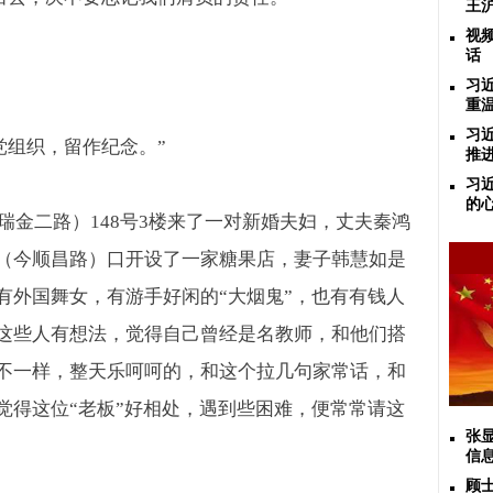
王
视
话
习
重
习
党组织，留作纪念。
”
推
习
的
瑞金二路）
148
号
3
楼来了一对新婚夫妇，丈夫秦鸿
（今顺昌路）口开设了一家糖果店，妻子韩慧如是
有外国舞女，有游手好闲的
“
大烟鬼
”
，也有有钱人
这些人有想法，觉得自己曾经是名教师，和他们搭
不一样，整天乐呵呵的，和这个拉几句家常话，和
觉得这位
“
老板
”
好相处，遇到些困难，便常常请这
张
信
顾