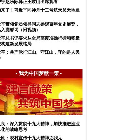
沪宁赵乐际韩正王岐山出席观看
频来了！习近平同神舟十二号航天员天地通
近平带领党员领导同志参观百年党史展览，
温入党誓词（附视频）
近平总书记要求从全局高度准确把握和积极
进构建新发展格局
近平：共产党打江山、守江山，守的是人民
心
•
我为中国梦献一策
•
显良：深入贯彻十九大精神，加快推进渔业
息化的战略思考
士刚：农村宣传十九大精神之我见