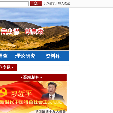
设为首页
|
加入收藏
调查
理论研究
资料库
仑专题
•
•
高端精神
•