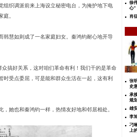
徐
党组织调派前来上海设立秘密电台，为掩护地下电
心”
家庭。
肖
而韩慧如则成了一名家庭妇女。秦鸿钧耐心地开导
群众搞好关系，这对咱们革命有利！我们干的是革命
暂时受点委屈，可是能和群众生活在一起，这有利
张
史
承
规
雄
此，她也和秦鸿钧一样，热情友好地和邻居相处。
李
刁
上