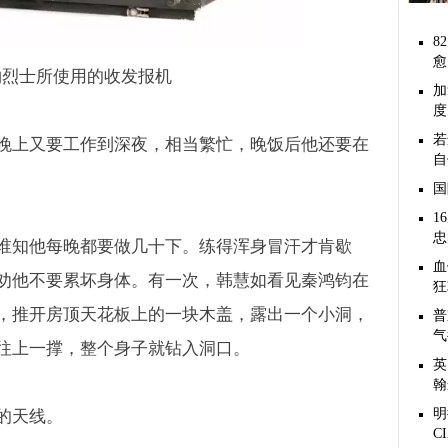
8
愈
钧烈士所使用的收发报机
加
度
若
晚上又要工作到深夜，相当繁忙，晚饭后他还要在
自
国
1
忠
谁知他每晚都要做几十下。练得浑身冒汗才肯歇
血
劝他不要累坏身体。有一次，韩慧如看见秦鸿钧在
狂
，推开房顶天花板上的一块木盖，露出一个小洞，
普
气
往上一撑，整个身子就钻入洞口。
英
翰
明
的天线。
C