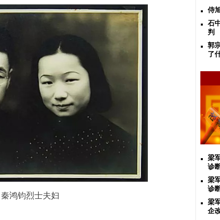
侍
石
判
郭
了
梁
诊
梁
诊
▲
秦鸿钧烈士夫妇
梁
企