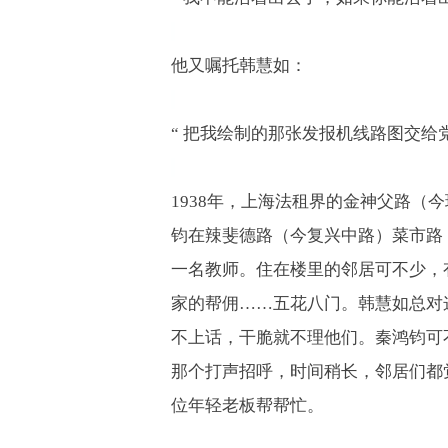
他又嘱托韩慧如：
“
把我绘制的那张发报机线路图交给
1938
年，上海法租界的金神父路（今
钧在辣斐德路（今复兴中路）菜市路
一名教师。住在楼里的邻居可不少，
家的帮佣
……
五花八门。韩慧如总对
不上话，干脆就不理他们。秦鸿钧可
那个打声招呼，时间稍长，邻居们都
位年轻老板帮帮忙。