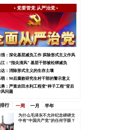
•
党要管党 从严治党
•
自强：深化基层减负工作 摈除形式主义作风
岳江：“指尖清风” 基层干部被松绑减负
忠达：消除形式主义的生存土壤
乐萌：90后腐败研究生村干部的警示意义
志勇：严查农田水利工程变“样子工程”背后
作风问题
排行
一周
一月
半年
为什么毛泽东不允许纪念碑碑文
中有“中国共产党”的任何字眼？