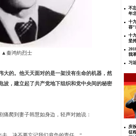
不忘
年
十
容”
十
坚
2
▲
秦鸿钧烈士
我
习
伟大的。他天天面对的是一架没有生命的机器，然
电波，建立起了共产党地下组织和党中央间的秘密
剧痛爬到妻子韩慧如身边，轻声对她说：
庆
征
出去，决不要忘记我们肩负的责任。
”