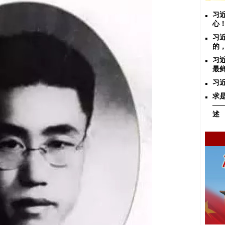
习
心
习
的
习
最
习
求
—
述