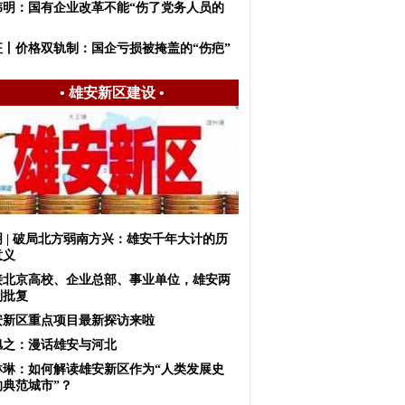
伟明：国有企业改革不能“伤了党务人员的
征丨价格双轨制：国企亏损被掩盖的“伤疤”
•
雄安新区建设
•
明 | 破局北方弱南方兴：雄安千年大计的历
意义
接北京高校、企业总部、事业单位，雄安两
划批复
安新区重点项目最新探访来啦
旭之：漫话雄安与河北
琳琳：如何解读雄安新区作为“人类发展史
的典范城市”？