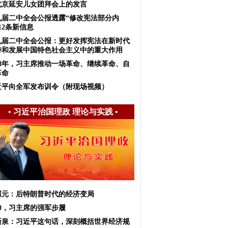
北京延安儿女团拜会上的发言
九届二中全会公报透露“修改宪法部分内
12条新信息
九届二中全会公报：更好发挥宪法在新时代
持和发展中国特色社会主义中的重大作用
018年，习主席推动一场革命、继续革命、自
革命
近平向全军发布训令（附现场视频）
•
习近平治国理政 理论与实践
•
麒元：后特朗普时代的经济变局
20，习主席的强军步履
新泉：习近平这句话，深刻概括世界经济规