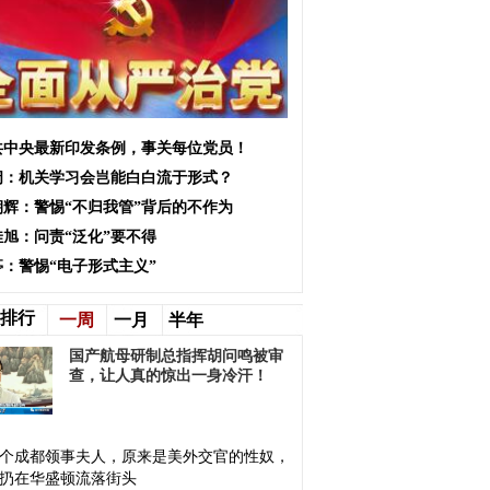
共中央最新印发条例，事关每位党员！
阔：机关学习会岂能白白流于形式？
朝辉：警惕“不归我管”背后的不作为
佳旭：问责“泛化”要不得
亭：警惕“电子形式主义”
排行
一周
一月
半年
国产航母研制总指挥胡问鸣被审
查，让人真的惊出一身冷汗！
个成都领事夫人，原来是美外交官的性奴，
扔在华盛顿流落街头