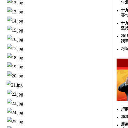
年
十
容”
十
坚
2
我
习
卢
20
屠