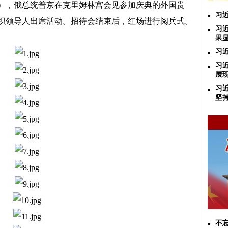
），俄总统普京在克里姆林宫会见参加庆典的外国贵
习
组织领导人出席活动。招待会结束后，红场进行阅兵式。
习近
果
习
习
展
习
坚
不忘