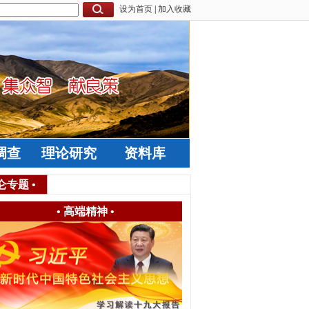
设为首页
|
加入收藏
调查
理论研究
资料库
仑专题
•
•
高端精神
•