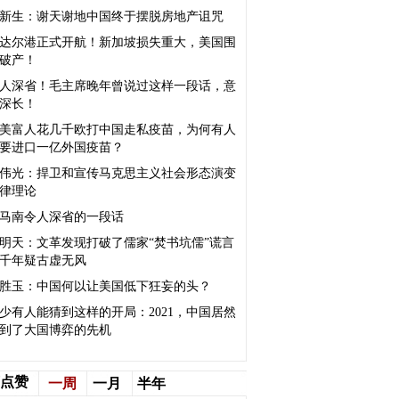
新生：谢天谢地中国终于摆脱房地产诅咒
达尔港正式开航！新加坡损失重大，美国围
破产！
人深省！毛主席晚年曾说过这样一段话，意
深长！
美富人花几千欧打中国走私疫苗，为何有人
要进口一亿外国疫苗？
伟光：捍卫和宣传马克思主义社会形态演变
律理论
马南令人深省的一段话
明天：文革发现打破了儒家“焚书坑儒”谎言
千年疑古虚无风
胜玉：中国何以让美国低下狂妄的头？
很少有人能猜到这样的开局：2021，中国居然
到了大国博弈的先机
点赞
一周
一月
半年