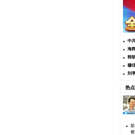
中
海
韩
穆
刘
热点
那
被