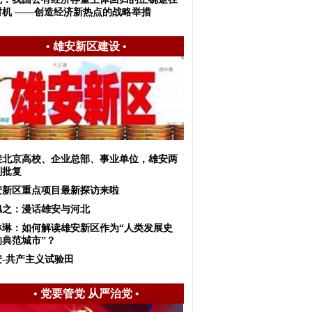
时机 ——创造经济新热点的战略举措
•
雄安新区建设
•
接北京高校、企业总部、事业单位，雄安两
划批复
安新区重点项目最新探访来啦
旭之：漫话雄安与河北
琳琳：如何解读雄安新区作为“人类发展史
的典范城市”？
安-共产主义试验田
•
党要管党 从严治党
•