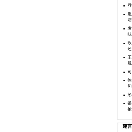
乔
瓜
堵
发
味
欧
还
王
规
司
徐
和
彭
​
抢
建言