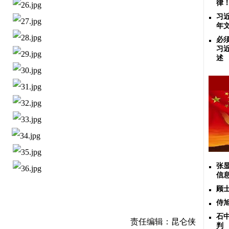
律
习
年
必
习
述
张
信
顾
侍
石
责任编辑：昆仑侠
判