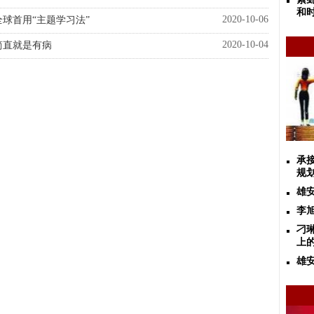
和
2020-10-06
球首用“主题学习法”
2020-10-04
简直就是有病
承
规
雄
李
刁
上
雄