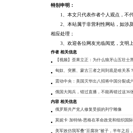
特别申明：
1、本文只代表作者个人观点，不
2、本站属于非营利性网站，如涉
相应处理；
3、欢迎各位网友光临阅览，文明上
作者 相关信息
【视频】歪果立正：为什么狼牙山五壮士
匈奴、突厥、蒙古三者之间到底是啥关系
震动中央：美国灭华出八招将中国分裂成
俄国大阅兵，错过直播，不能再错过这36
内容 相关信息
俄罗斯共产党人修复受损的列宁雕像
莫妮卡·加特纳-恩格在革命政党和组织国
美军效仿我军叠“豆腐块”被子，半年之后