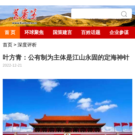
首 页
环球聚焦
国策建言
百姓话题
企业参谋
首页
>
深度评析
叶方青：公有制为主体是江山永固的定海神针
2022-12-21