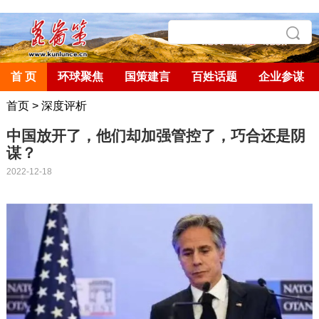
首 页
环球聚焦
国策建言
百姓话题
企业参谋
首页
>
深度评析
中国放开了，他们却加强管控了，巧合还是阴
谋？
2022-12-18