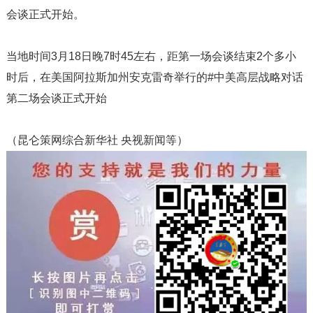
会谈正式开始。
当地时间
3
月
18
日晚
7
时
45
左右，距第一场会谈结束
2
个多小
时后，在美国阿拉斯加州安克雷奇举行的
#
中美高层战略对话
第二场会谈正式开始
（昆仑策网综合新华社 央视新闻等）