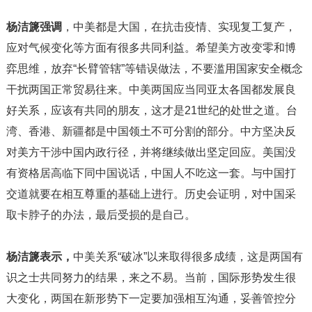
杨洁篪强调
，中美都是大国，在抗击疫情、实现复工复产，
应对气候变化等方面有很多共同利益。希望美方改变零和博
弈思维，放弃“长臂管辖”等错误做法，不要滥用国家安全概念
干扰两国正常贸易往来。中美两国应当同亚太各国都发展良
好关系，应该有共同的朋友，这才是
21
世纪的处世之道。台
湾、香港、新疆都是中国领土不可分割的部分。中方坚决反
对美方干涉中国内政行径，并将继续做出坚定回应。美国没
有资格居高临下同中国说话，中国人不吃这一套。与中国打
交道就要在相互尊重的基础上进行。历史会证明，对中国采
取卡脖子的办法，最后受损的是自己。
杨洁篪表示，
中美关系“破冰”以来取得很多成绩，这是两国有
识之士共同努力的结果，来之不易。当前，国际形势发生很
大变化，两国在新形势下一定要加强相互沟通，妥善管控分