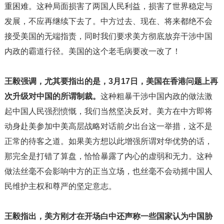
重困难。这种局面损害了两国人民利益，损害了世界稳定与
发展，不应再继续下去了。中方过去、现在、将来都绝不会
接受美国的无端指责，同时我们要求美方彻底放弃干涉中国
内政的霸道行径。美国的这个老毛病要改一改了！
王毅强调，尤其要指出的是，
3
月
17
日，美国在香港问题上再
次升级对中国的所谓制裁。
这种粗暴干涉中国内政的做法激
起中国人民强烈愤慨，我们当然坚决反对。美方在中方即将
动身赴美参加中美高层战略对话前夕出台这一举措，这不是
正常的待客之道。如果美方想以此增强所谓对华优势的话，
那完全是打错了算盘，恰恰暴露了内心的虚弱和无力。这种
做法丝毫不会影响中方的正当立场，也丝毫不会动摇中国人
民维护主权和尊严的坚定意志。
王毅指出，美方刚才在开场白中还声称一些国家认为中国胁