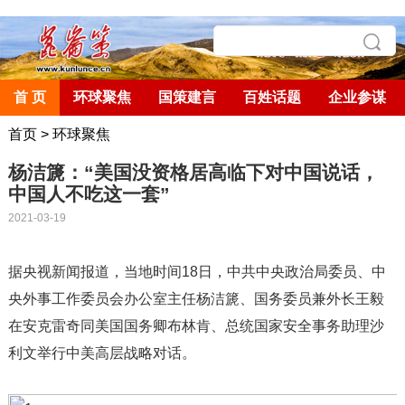
首 页
环球聚焦
国策建言
百姓话题
企业参谋
首页
>
环球聚焦
杨洁篪：“美国没资格居高临下对中国说话，
中国人不吃这一套”
2021-03-19
据央视新闻报道，当地时间
18
日，中共中央政治局委员、中
央外事工作委员会办公室主任杨洁篪、国务委员兼外长王毅
在安克雷奇同美国国务卿布林肯、总统国家安全事务助理沙
利文举行中美高层战略对话。