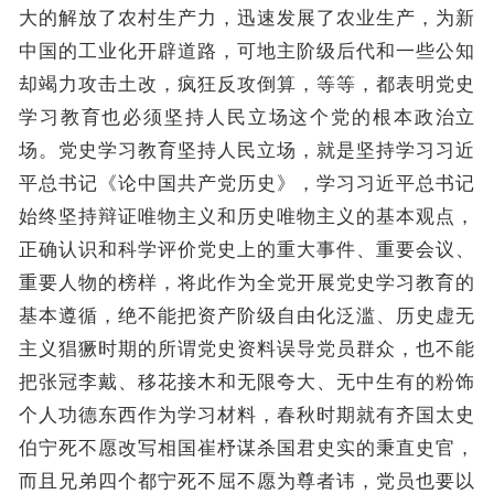
大的解放了农村生产力，迅速发展了农业生产，为新
中国的工业化开辟道路，可地主阶级后代和一些公知
却竭力攻击土改，疯狂反攻倒算，等等，都表明党史
学习教育也必须坚持人民立场这个党的根本政治立
场。党史学习教育坚持人民立场，就是坚持学习习近
平总书记《论中国共产党历史》，学习习近平总书记
始终坚持辩证唯物主义和历史唯物主义的基本观点，
正确认识和科学评价党史上的重大事件、重要会议、
重要人物的榜样，将此作为全党开展党史学习教育的
基本遵循，绝不能把资产阶级自由化泛滥、历史虚无
主义猖獗时期的所谓党史资料误导党员群众，也不能
把张冠李戴、移花接木和无限夸大、无中生有的粉饰
个人功德东西作为学习材料，春秋时期就有齐国太史
伯宁死不愿改写相国崔杼谋杀国君史实的秉直史官，
而且兄弟四个都宁死不屈不愿为尊者讳，党员也要以