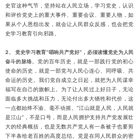
史官这种气节，坚持站在人民立场，学习党史，认识
和评价党史上的重大事件、重要会议、重要人物，如
果从个人恩怨出发，就会让人民群众反感，也会把党
史学习教育引向邪路。
2、 党史学习教育“唱响共产党好”，必须读懂党史为人民
奋斗的脉络
。党的百年历史，就是一部践行党的初心
使命的历史，就是一部党与人民心连心、同呼吸、共
命运的历史。我们党自成立之日起，就把为人民谋幸
福写在自己的旗帜上。为了让人民过上好日子，无论
面临多大挑战和压力，无论付出多大牺牲和代价，这
一点都始终不渝、毫不动摇。“江山就是人民，人民就
是江山”，不是口号，而是人民拥护支持共产党发展壮
大的经典概括，也是无数共产党人有一条被子也要剪
下半条给老百姓的高度总结。党是在同人民群众的密