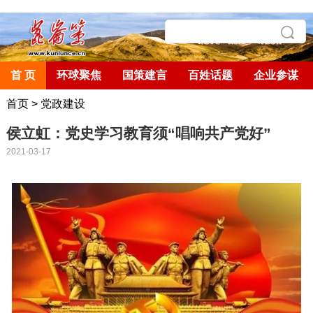
首 页
环球聚焦
国策建言
百姓话题
企业参谋
首页
>
党政建设
侯立虹：​党史学习教育须“唱响共产党好”
2021-03-17