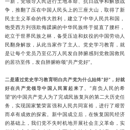
一新，党领导人民进行土地革命、抗日战争和解放战
争，推翻了压在中国人民头上的三座大山，取得了新
民主主义革命的伟大胜利，建立了中华人民共和国，
饱受西方列强欺侮蹂躏的中华民族终于挺直了腰杆，
屹立于世界民族之林，备受压迫和奴役的中国劳动人
民翻身解放，从此当家作了主人。党史学习教育，就
是让每个党员乃至亿万人民发自肺腑感到党救国救民
的居功至伟，发自肺腑称颂“共产党好”。
二是通过党史学习教育明白共产党为什么始终“好”，好就
好在共产党领导中国人民富起来了
。“肩负人民的希
望”的中国共产党人为了完成民族复兴的第二大历史任
务，实现国家繁荣富强和人民共同富裕，进行了艰苦
而卓有成效的探索。新中国成立后，在恢复国民经济
的基础上，我们党不失时机地开展社会主义革命，实