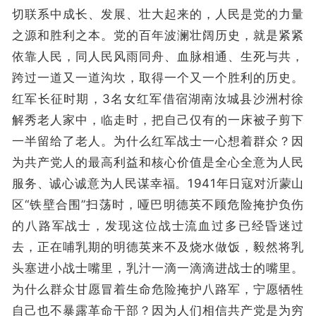
切联系中成长、发展、壮大起来的，人民是党的力量
之源和胜利之本。党的百年波澜壮阔历史，就是紧紧
依靠人民，同人民风雨同舟、血脉相通、生死与共，
跨过一道又一道沟坎，取得一个又一个胜利的历史。
红军长征时期，3名女红军借宿湖南汝城县沙洲村徐
解秀老人家中，临走时，把自己仅有的一床被子剪下
一半留给了老人。为什么红军战士一心想着群众？因
为共产党人的最高利益和核心价值是全心全意为人民
服务、诚心诚意为人民谋幸福。1941年日寇对沂蒙山
区“铁壁合围”扫荡时，哑巴明德英不顾危险掩护负伤
的八路军战士，发现这位战士流血过多已经昏迷过
去，正在哺乳期的明德英来不及烧水做饭，毅然将乳
头塞进小战士嘴里，乳汁一滴一滴滴进战士的嘴里。
为什么群众甘愿冒着生命危险掩护八路军，宁愿牺牲
自己也不暴露革命干部？因为人们相信共产党是为穷