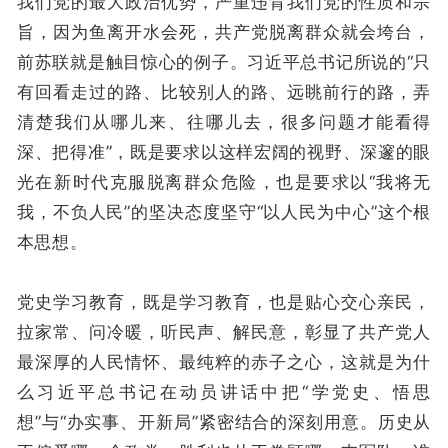
我们党的最大政治优势，严重违背我们党的性质和宗
旨，因为鱼离开水会死，共产党脱离群众就会垮台，
前苏联就是触目惊心的例子。习近平总书记所说的“只
有回看走过的路、比较别人的路、远眺前行的路，弄
清楚我们从哪儿来、往哪儿去，很多问题才能看得
深、把得准”，既是要求以这样宏阔的视野、深邃的眼
光在新时代克服脱离群众危险，也是要求以“我将无
我，不负人民”的坚决态度坚守“以人民为中心”这个根
本思想。
党史学习教育，既是学习教育，也是贴心交心亲民，
拉家常、问冷暖，听民声、解民意，彰显了共产党人
最深厚的人民情怀、最纯粹的赤子之心，这就是为什
么习近平总书记在动员讲话中把“学党史、悟思
想”与“办实事、开新局”紧密结合的深刻用意。历史从