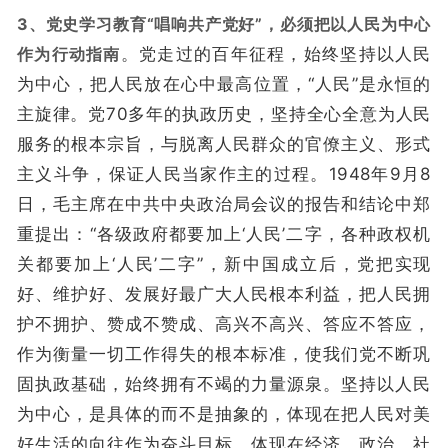
3、党史学习教育“唱响共产党好”，必须把以人民为中心
作为行动指南
。党走过的百年征程，始终坚持以人民
为中心，把人民放在心中最高位置，“人民”是永恒的
主旋律。党70多年的执政历史，坚持全心全意为人民
服务的根本宗旨，与脱离人民群众的官僚主义、形式
主义斗争，保证人民当家作主的过程。1948年9月8
日，毛主席在中共中央政治局会议的报告和结论中郑
重提出：“各级政府都要加上‘人民’二字，各种政权机
关都要加上‘人民’二字”，新中国成立后，党把实现
好、维护好、发展好最广大人民根本利益，把人民拥
护不拥护、赞成不赞成、高兴不高兴、答应不答应，
作为衡量一切工作得失的根本标准，使我们党不断巩
固执政基础，始终拥有不竭的力量源泉。坚持以人民
为中心，是具体的而不是抽象的，体现在把人民对美
好生活的向往作为奋斗目标，体现在经济、政治、社