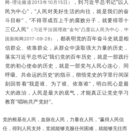
，到习近平总书记“以人
网-理论频道2013年10月15日）
民为中心”，“人民对美好生活的向往，就是我们的奋
斗目标”，“不得罪成百上千的腐败分子，就要得罪十
三亿人民”
（习近平治国理政“金句”凸显以人民为中心，中
，都表明党的百年奋斗史就是相
国新闻网2017-09-28）
信群众、依靠群众，从群众中汲取强大力量的历史，
落实习近平总书记“我们党的百年历史，就是一部践行
党的初心使命的历史，就是一部党与人民心连心、同
呼吸、共命运的历史”的指示，彻悟党史的字里行间深
刻回答着“我是谁、为了谁、依靠谁”，明白民心是最
大的政治，人民是最大的底气，才能真正让党史学习
教育“唱响共产党好”。
党的根基在人民，血脉在人民，力量在人民，“赢得人民信
任，得到人民支持，党就能够克服任何困难，就能够无往而