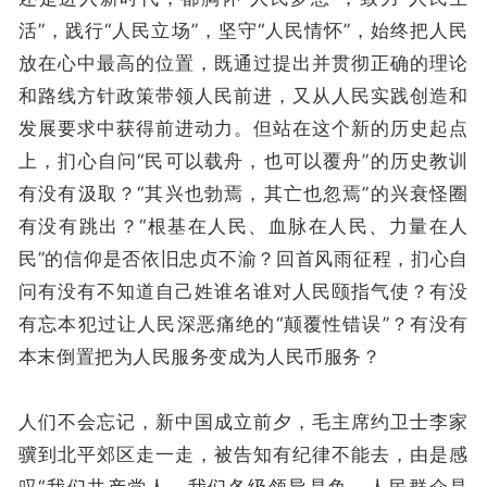
活”，践行“人民立场”，坚守“人民情怀”，始终把人民
放在心中最高的位置，既通过提出并贯彻正确的理论
和路线方针政策带领人民前进，又从人民实践创造和
发展要求中获得前进动力。但站在这个新的历史起点
上，扪心自问“民可以载舟，也可以覆舟”的历史教训
有没有汲取？“其兴也勃焉，其亡也忽焉”的兴衰怪圈
有没有跳出？“根基在人民、血脉在人民、力量在人
民”的信仰是否依旧忠贞不渝？回首风雨征程，扪心自
问有没有不知道自己姓谁名谁对人民颐指气使？有没
有忘本犯过让人民深恶痛绝的“颠覆性错误”？有没有
本末倒置把为人民服务变成为人民币服务？
人们不会忘记，新中国成立前夕，毛主席约卫士李家
骥到北平郊区走一走，被告知有纪律不能去，由是感
叹“我们共产党人，我们各级领导是鱼，人民群众是