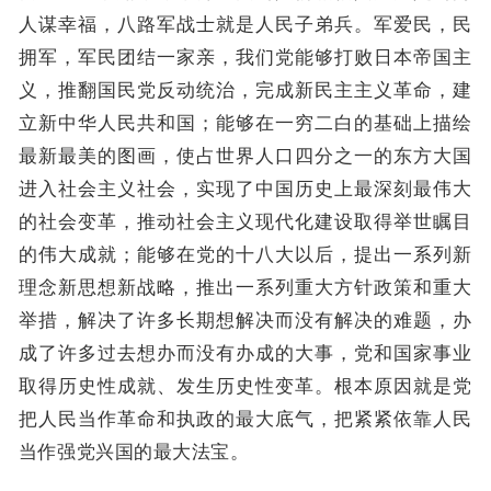
人谋幸福，八路军战士就是人民子弟兵。军爱民，民
拥军，军民团结一家亲，我们党能够打败日本帝国主
义，推翻国民党反动统治，完成新民主主义革命，建
立新中华人民共和国；能够在一穷二白的基础上描绘
最新最美的图画，使占世界人口四分之一的东方大国
进入社会主义社会，实现了中国历史上最深刻最伟大
的社会变革，推动社会主义现代化建设取得举世瞩目
的伟大成就；能够在党的十八大以后，提出一系列新
理念新思想新战略，推出一系列重大方针政策和重大
举措，解决了许多长期想解决而没有解决的难题，办
成了许多过去想办而没有办成的大事，党和国家事业
取得历史性成就、发生历史性变革。根本原因就是党
把人民当作革命和执政的最大底气，把紧紧依靠人民
当作强党兴国的最大法宝。