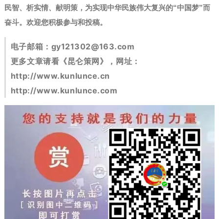
民智、析实情、献明策，为实现中华民族伟大复兴的“中国梦”而
奋斗。
欢迎您积极参与和投稿。
电子邮箱：
gy121302@163.com
更多文章请看《昆仑策网》，网址：
http://www.kunlunce.cn
http://www.kunlunce.com