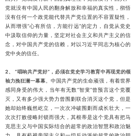
党就没有中国人民的翻身解放和幸福的真实性，彻悟
没有任何一个政党能代替共产党位置的不容置疑性，
从而增强“心有所信，方能行远”的定力，自觉从党史
中汲取信仰的力量，坚定对社会主义和共产主义的信
念，对中国共产党的信赖，对以习近平同志为核心的
党中央的信任。
2、 “唱响共产党好”，必须在党史学习教育中再现党的领
袖力挽狂澜一幕幕
。中国共产党的生命顽强，有着世界
感同身受的伟大，当年有无数“智叟”曾预言这个党覆
灭，又有多少强大势力曾围剿联合消灭这个党，但是
她却始终巍然屹立，一次次冲破围剿而成长壮大，一
次次打败侵略封锁而强大，其根蒂是这个党具有把马
克思主义与中国实际结合的超常的政治智慧和政治魅
力，具有藐视帝国主义和一切反动派的超常的政治胆