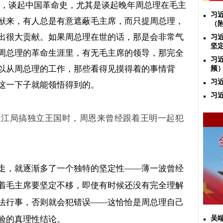
，谈起中国革命史，尤其是谈起晚年周总理在毛主
习
献来，有人总是有意遮蔽毛主席，而只提周总理，
（
出很大贡献。如果周总理在世的话，那是会非常气
习
坚
周总理的革命生涯里，有无毛主席的领导，那完全
习
以从周总理的工作，那些看得见摸得着的事情背
频
习
这一下子就能领悟得到的。
习
长江局搞独立王国时，周恩来曾经跟着王明一起犯
走，就逐渐多了一个独特的坚定性
——
薄一波曾经
着毛主席要坚定不移，即使有时候还没有完全理解
法行事，否则就会犯错误
——
这恰恰是周总理自己
验的真理性结论。
吴