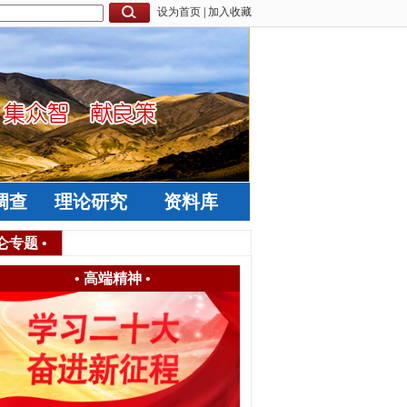
设为首页
|
加入收藏
调查
理论研究
资料库
仑专题
•
•
高端精神
•