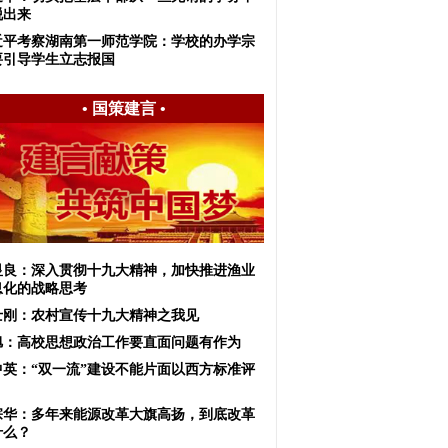
脱出来
近平考察湖南第一师范学院：学校的办学宗
要引导学生立志报国
•
国策建言
•
显良：深入贯彻十九大精神，加快推进渔业
息化的战略思考
士刚：农村宣传十九大精神之我见
旭：高校思想政治工作要直面问题有作为
中英：“双一流”建设不能片面以西方标准评
宗华：多年来能源改革大旗高扬，到底改革
什么？