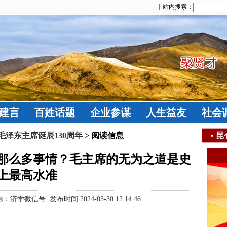
| 站内搜索：
建言
百姓话题
企业参谋
人生益友
社会
泽东主席诞辰130周年
> 阅读信息
•
昆
那么多事情？毛主席的无为之道是史
上最高水准
微信号 发布时间:2024-03-30 12:14:46