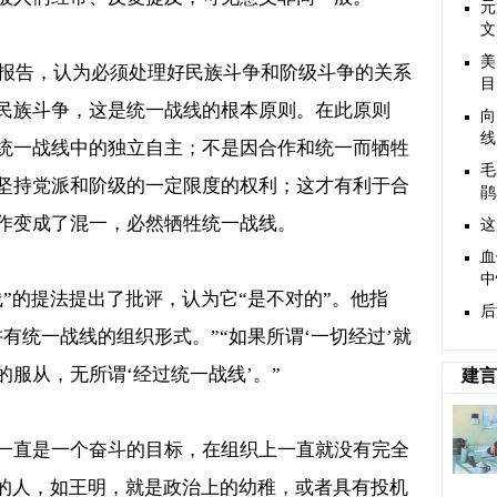
元
文
美
报告，认为必须处理好民族斗争和阶级斗争的关系
目
民族斗争，这是统一战线的根本原则。在此原则
向
线
统一战线中的独立自主；不是因合作和统一而牺牲
毛
坚持党派和阶级的一定限度的权利；这才有利于合
鹃
作变成了混一，必然牺牲统一战线。
这
血
中
线
”
的提法提出了批评，认为它
“
是不对的
”
。他指
后
许有统一战线的组织形式。
”“
如果所谓
‘
一切经过
’
就
的服从，无所谓
‘
经过统一战线
’
。
”
建言
一直是一个奋斗的目标，在组织上一直就没有完全
的人，如王明，就是政治上的幼稚，或者具有投机