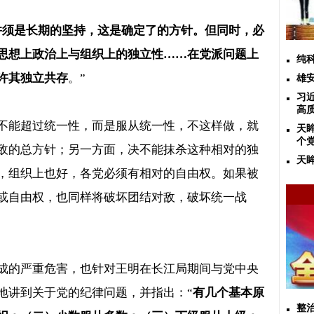
并须是长期的坚持，这是确定了的方针。但同时，必
思想上政治上与组织上的独立性
……
在党派问题上
纯
许其独立共存
。
”
雄
习
高
不能超过统一性，而是服从统一性，不这样做，就
天
个
敌的总方针；另一方面，决不能抹杀这种相对的独
天
，组织上也好，各党必须有相对的自由权。如果被
或自由权，也同样将破坏团结对敌，破坏统一战
成的严重危害，也针对王明在长江局期间与党中央
地讲到关于党的纪律问题，并指出：
“
有几个基本原
整