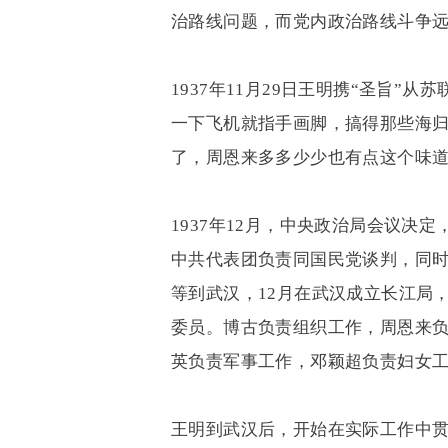
治路线问题，而党内政治路线斗争
1937
年
11
月
29
日王明携
“
圣旨
”
从苏
一下飞机就指手画脚，搞得那些海
了，周恩来多多少少也有点这个味
1937
年
12
月，中央政治局会议决定
中共代表团负责同国民党谈判，同
等到武汉，
12
月在武汉成立长江局
委员。博古负责组织工作，周恩来
英负责军事工作，邓颖超负责妇女
王明到武汉后，开始在实际工作中