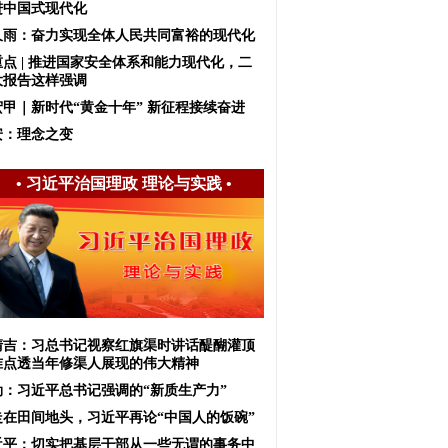
进中国式现代化
久雨：奋力实现全体人民共同富裕的现代化
重点 | 推进国家安全体系和能力现代化，二
大报告这样强调
宏甲｜新时代“黄金十年” 新征程接续奋进
安：理念之变
•
习近平治国理政 理论与实践
•
清吉：习总书记视察红旗渠时讲话醍醐灌顶
准点透当年修渠人展现的伟大精神
勃：习近平总书记强调的“新质生产力”
走在田间地头，习近平再论“中国人的饭碗”
近平：切实把基层干部从一些无谓的事务中