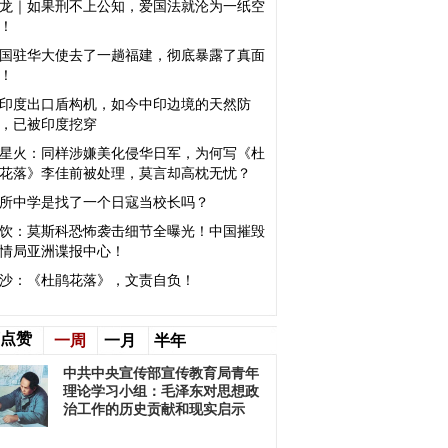
龙｜如果刑不上公知，爱国法就沦为一纸空
！
国驻华大使去了一趟福建，彻底暴露了真面
！
印度出口盾构机，如今中印边境的天然防
，已被印度挖穿
星火：同样涉嫌美化侵华日军，为何写《杜
花落》李佳前被处理，莫言却高枕无忧？
所中学是找了一个日寇当校长吗？
饮：莫斯科恐怖袭击细节全曝光！中国摧毁
情局亚洲谍报中心！
沙：《杜鹃花落》，文责自负​！
点赞
一周
一月
半年
中共中央宣传部宣传教育局青年
理论学习小组：毛泽东对思想政
治工作的历史贡献和现实启示