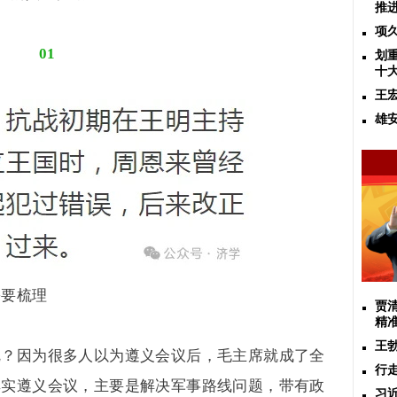
推
项
01
划
十
王
雄
需要梳理
贾
精
王
呢？因为很多人以为遵义会议后，毛主席就成了全
行
其实遵义会议，主要是解决军事路线问题，带有政
习