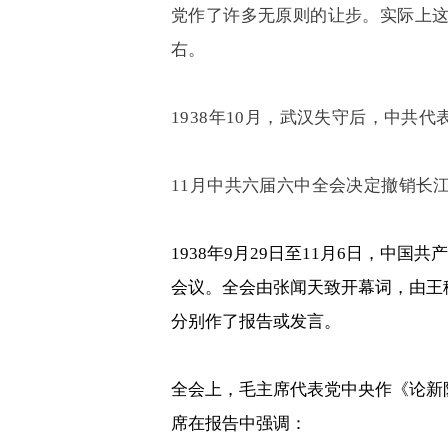
党作了许多无原则的让步。实际上
右。
1938
年
10
月，武汉失守后，中共代
11
月中共六届六中全会决定撤销长
1938
年
9
月
29
日至
11
月
6
日，中国共产
会议。全会由张闻天致开幕词，由王
分别作了报告或发言。
全会上，毛主席代表党中央作《论新
席在报告中强调：