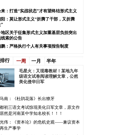
余来：打造“实战状态”才有望终结形式主义
朝阳：莫让形式主义“折腾了干部，又折腾
”
什地区关于征集形式主义加重基层负担突出
题线索的公告
鹏鹏：严格执行个人有关事项报告制度
排行
一周
一月
半年
毛星火：又现毒教材！某地九年
级语文试卷阅读理解文章，公然
美化侵华日军
马南：《杜鹃花落》长出獠牙
都初三语文考试惊现美化日军文章，原文作
居然是河南某中学知名校长！！！
光伟：《资本论》的危机史观——兼议资本
再生产事学