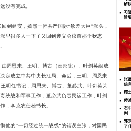
解
远远没有完成。
习
旨
联回到延安，嫣然一幅共产国际
“
钦差大臣
”
派头，
归派里很多人一下子又回到遵义会议前那个状态
道。
，由周恩来、王明、博古（秦邦宪）、叶剑英组成
时决定成立中共中央长江局。会后，王明、周恩来
张
信
，王明任书记，周恩来、博古、董必武、叶剑英为
顾
负责统战和军事工作，董必武负责民运工作，叶剑
侍
工作，李克农任秘书长。
石
判
郭
贯彻他的
“
一切经过统一战线
”
的错误主张，对国民
了