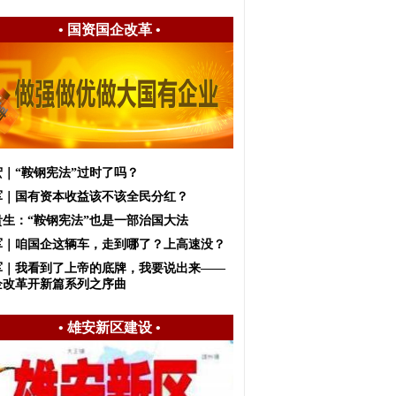
•
国资国企改革
•
宏｜“鞍钢宪法”过时了吗？
军｜国有资本收益该不该全民分红？
贵生：“鞍钢宪法”也是一部治国大法
军｜咱国企这辆车，走到哪了？上高速没？
军｜我看到了上帝的底牌，我要说出来——
企改革开新篇系列之序曲
•
雄安新区建设
•