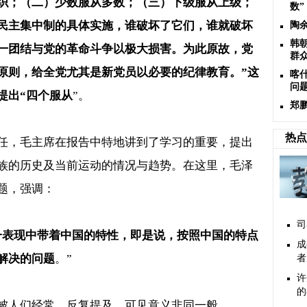
织；（二）少数服从多数；（三）下级服从上级；
数”
民主集中制的具体实施，谁破坏了它们，谁就破坏
陶
韩
一团结与党的革命斗争以极大损害。为此原故，党
群众
原则，给全党尤其是新党员以必要的纪律教育。
”
这
喀
问
提出
“
四个服从
”
。
郑
热点
任，毛主席在报告中特地讲到了学习的重要，提出
族的历史及当前运动的情况与趋势。在这里，毛泽
题，强调：
司
一表现中带着中国的特性，即是说，按照中国的特点
成
解决的问题
。
”
者
许
的
被人们经常、反复提及，可见意义非同一般。