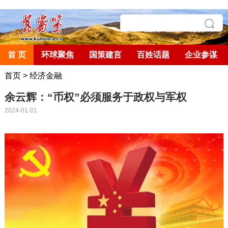
首 页
环球聚焦
国策建言
百姓话题
企业参谋
首页
>
经济金融
余云辉：“币权”必须服务于政权与军权
2024-01-01