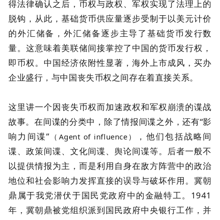
得法律确认之后，币权与政权、军权实现了法理上的
脱钩，从此，基础货币供应量逐步受制于以美元计价
的外汇储备，外汇储备逐步主导了基础货币发行数
量。这意味着美联储间接掌控了中国的货币发行权，
即币权。中国经济依附性显著，海外上市成风，买办
企业盛行，与中国丧失币权之间存在着直接关系。
这里讲一个因丧失币权而加速政权和军权崩溃的谍战
故事。在间谍的分类中，除了情报间谍之外，还有“影
响力间谍”
，他们包括战略间
（Agent of influence）
谍、政策间谍、文化间谍、舆论间谍等。后者一般不
以提供情报为主，而是利用自身在敌方阵营中的政治
地位和社会影响力发挥直接的误导与破坏作用。冀朝
鼎属于我党潜伏于国民党政府中的金融特工。1941
年，冀朝鼎被党组织派到国民政府中央银行工作，并