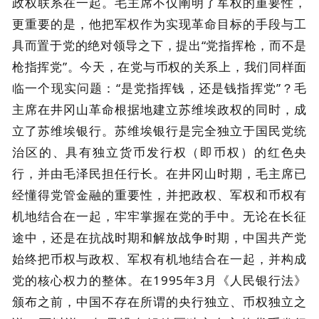
政权联系在一起。毛主席不仅阐明了军权的重要性，
更重要的是，他把军权作为实现革命目标的手段与工
具而置于党的绝对领导之下，提出“党指挥枪，而不是
枪指挥党”。今天，在党与币权的关系上，我们同样面
临一个现实问题：“是党指挥钱，还是钱指挥党”？毛
主席在井冈山革命根据地建立苏维埃政权的同时，成
立了苏维埃银行。苏维埃银行是完全独立于国民党统
治区的、具有独立货币发行权（即币权）的红色央
行，并由毛泽民担任行长。在井冈山时期，毛主席已
经懂得党管金融的重要性，并把政权、军权和币权有
机地结合在一起，牢牢掌握在党的手中。无论在长征
途中，还是在抗战时期和解放战争时期，中国共产党
始终把币权与政权、军权有机地结合在一起，并构成
党的核心权力的整体。在1995年3月《人民银行法》
颁布之前，中国不存在所谓的央行独立、币权独立之