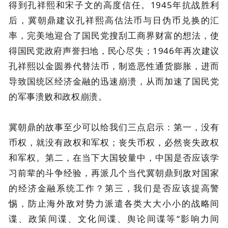
得到孔祥熙和宋子文的高度信任。1945年抗战胜利
后，冀朝鼎建议孔祥熙高估法币与日伪币兑换的汇
率，完美地迎合了国民党搜刮工商界财富的想法，使
得国民党政府声誉扫地，民心尽失；1946年再次建议
孔祥熙以金圆券代替法币，制造恶性通货膨胀，进而
导致国统区经济金融的迅速崩溃，从而加速了国民党
的军事溃败和政权崩溃。
冀朝鼎的故事至少可以给我们三点启示：第一，没有
币权，就没有政权和军权；丧失币权，必然丧失政权
和军权。第二，在当下大国较量中，中国是否应该学
习前辈的斗争经验，再派几个当代冀朝鼎到敌对国家
的经济金融系统工作？第三，我们是否应该提高警
惕，防止海外敌对势力派遣各类大大小小的战略间
谍、政策间谍、文化间谍、舆论间谍等“影响力间