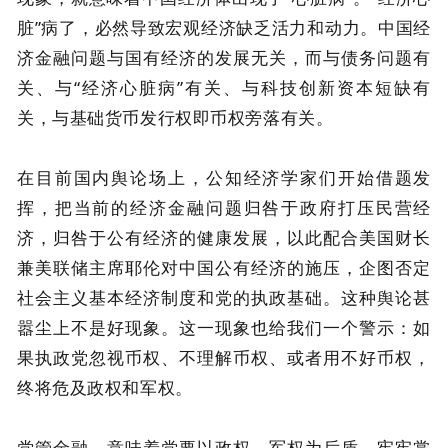
脏”病了，必然导致宏观经济缺乏活力和动力。中国经
济金融问题与国有经济的发展无关，而与债务问题有
关、与“经济心脏病”有关、与科技创新资本短缺有
关，与基础货币发行权即币权旁落有关。
在目前国内舆论场上，公知经济学家们开始借题发
挥，把当前的经济金融问题归咎于政府打压民营经
济，归咎于公有经济的健康发展，以此配合美国财长
兼美联储主席耶伦对中国公有经济的施压，企图否定
社会主义基本经济制度和党的执政基础。这种舆论甚
嚣尘上不是好现象。这一现象也给我们一个警示：如
果执政党忽视币权、不理解币权、或者用不好币权，
终将危及政权和军权。
党管金融，意味着党要以政权、军权为后盾，牢牢掌