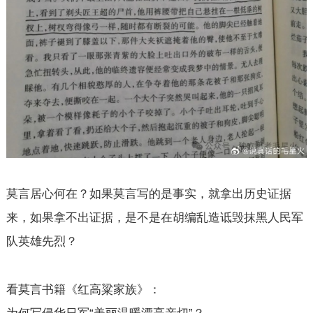
莫言居心何在？如果莫言写的是事实，就拿出历史证据
来，如果拿不出证据，是不是在胡编乱造诋毁抹黑人民军
队英雄先烈？
看莫言书籍《红高粱家族》：