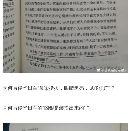
为何写侵华日军“鼻梁挺拔，眼睛黑亮，见多识广”？
为何写侵华日军的“凶狠是装扮出来的”？