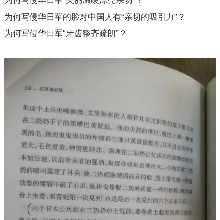
为何写侵华日军“美丽温暖漂亮亲切”？
为何写侵华日军的脸对中国人有“亲切的吸引力”？
为何写侵华日军“牙齿整齐疏朗”？