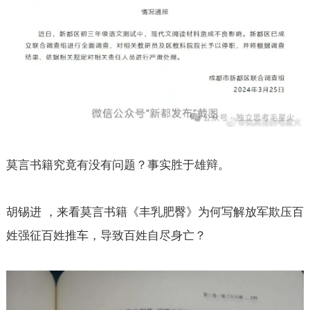
莫言书籍究竟有没有问题？事实胜于雄辩。
胡锡进 ，来看莫言书籍《丰乳肥臀》为何写解放军欺压百
姓强征百姓推车，导致百姓自尽身亡？