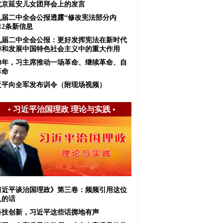
北京延安儿女团拜会上的发言
九届二中全会公报透露“修改宪法部分内
12条新信息
九届二中全会公报：更好发挥宪法在新时代
持和发展中国特色社会主义中的重大作用
018年，习主席推动一场革命、继续革命、自
革命
近平向全军发布训令（附现场视频）
•
习近平治国理政 理论与实践
•
习近平谈治国理政》第三卷：频频引用这位
人的话
科技创新，习近平这些话掷地有声