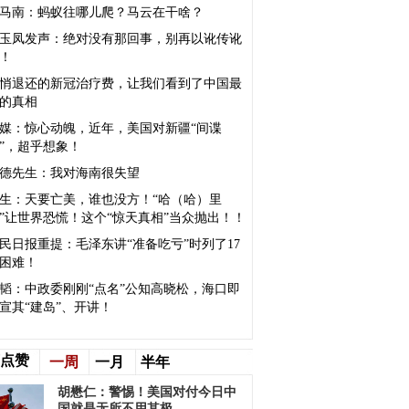
马南：蚂蚁往哪儿爬？马云在干啥？
玉凤发声：绝对没有那回事，别再以讹传讹
！
悄退还的新冠治疗费，让我们看到了中国最
的真相
媒：惊心动魄，近年，美国对新疆“间谍
”，超乎想象！
德先生：我对海南很失望
生：天要亡美，谁也没方！“哈（哈）里
”让世界恐慌！这个“惊天真相”当众抛出！！
民日报重提：毛泽东讲“准备吃亏”时列了17
困难！
韬：中政委刚刚“点名”公知高晓松，海口即
宣其“建岛”、开讲！
点赞
一周
一月
半年
胡懋仁：警惕！美国对付今日中
国就是无所不用其极