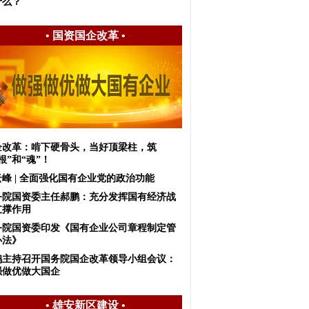
什么？
•
国资国企改革
•
企改革：啃下硬骨头，当好顶梁柱，筑
根”和“魂”！
峰 | 全面强化国有企业党的政治功能
务院国资委主任郝鹏：充分发挥国有经济战
支撑作用
务院国资委印发《国有企业公司章程制定管
办法》
鹤主持召开国务院国企改革领导小组会议：
强做优做大国企
•
雄安新区建设
•