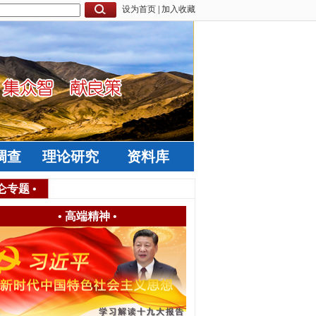
设为首页
|
加入收藏
调查
理论研究
资料库
仑专题
•
•
高端精神
•