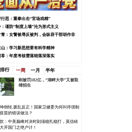
曹行思：重拳出击“官场戏精”
玲：谨防“制度上墙”沦为形式主义
方青：女警被辱反被判，会纵容干部胡作非
岐山：学习新思想要有科学精神
宛苓：年度考核需落细落深落实
排行
一周
一月
半年
刚被罚182亿，“湖畔大学”又被取
缔招生
坤倒转,拨乱反正！国家卫健委为何叫停强制
疫苗的错误做法？
饮：中美巅峰对决时刻须稳扎稳打，莫信砖
大开国门之绝户计！