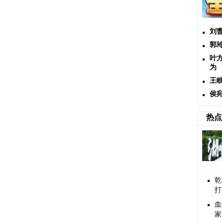
刘
郭
叶
为
王
侯
热点
乾
打
血
家