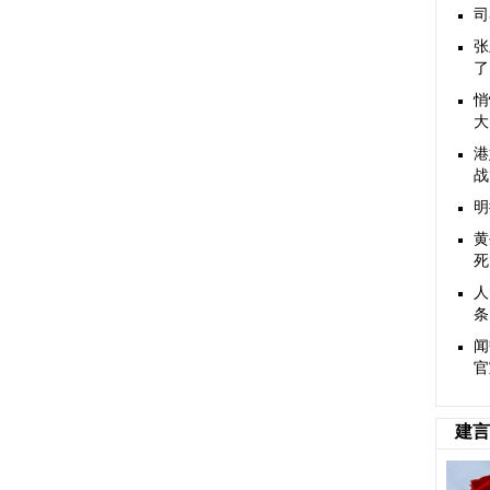
司
张
了
悄
大
港
战
明
黄
死
人
条
闻
官
建言