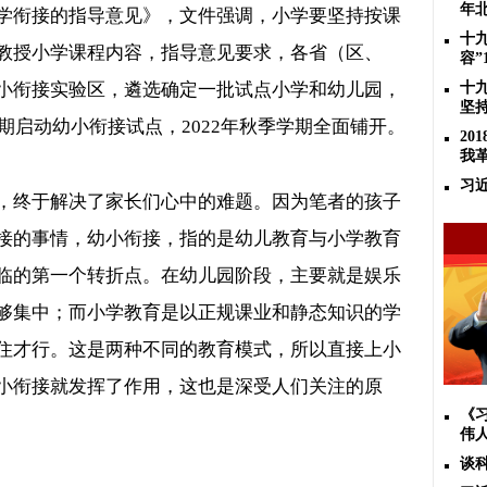
年
学衔接的指导意见》，文件强调，小学要坚持按课
十
教授小学课程内容，指导意见要求，各省（区、
容”
小衔接实验区，遴选确定一批试点小学和幼儿园，
十
坚
期启动幼小衔接试点，
年秋季学期全面铺开。
2022
2
我
习
，终于解决了家长们心中的难题。因为笔者的孩子
接的事情，幼小衔接，指的是幼儿教育与小学教育
临的第一个转折点。在幼儿园阶段，主要就是娱乐
够集中；而小学教育是以正规课业和静态知识的学
住才行。这是两种不同的教育模式，所以直接上小
小衔接就发挥了作用，这也是深受人们关注的原
《
伟
谈