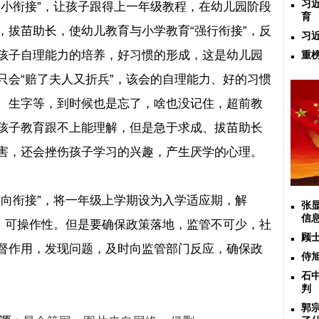
习
幼小衔接”，让孩子跟得上一年级教程，在幼儿园阶段
育
，拔苗助长，使幼儿教育与小学教育“强行衔接”，反
习
孩子自理能力的培养，好习惯的形成，这是幼儿园
重
只会“赔了夫人又折兵”，该会的自理能力、好的习惯
、生字等，到时候也是忘了，啥也没记住，超前教
孩子教育跟不上能理解，但是急于求成、拔苗助长
害，还会挫伤孩子学习的兴趣，产生厌学的心理。
双向衔接”，将一年级上学期设为入学适应期，解
张
信
性、可操作性。但是要确保政策落地，监管不可少，社
顾
督作用，发现问题，及时向监管部门反应，确保政
侍
石
判
郭