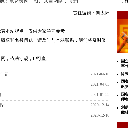
源：
昆仑策网
；
图片来自网络，侵删
了
责任编辑：向太阳
代表本站观点，仅供大家学习参考；
及版权和名誉问题，请及时与本站联系，我们将及时做
网，依法守规，IP可查。
国
牢“
肖云
2021-04-16
”问题
国
2021-04-03
略
国
2021-01-22
键
理
2020-12-14
书”
刘
做
2020-12-10