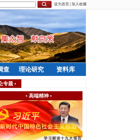
设为首页
|
加入收藏
调查
理论研究
资料库
仑专题
•
•
高端精神
•