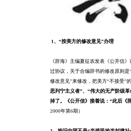
1
、
“
按美方的修改意见
”
办理
《辞海》主编夏征农发表《公开信》
过协议，关于合编辞书的修改原则是
修改意见
”
来修改，把美方
“
不接受
”
思列宁主义者
”
、
“
伟大的无产阶级革
掉了。《公开信》接着说：
“
此后《
2000
年第
6
期）
2
、按旧中国不是
“
半殖民地半封建社