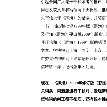
引起全国广大老干部和读者的批评、
同志发表文章和写信向中央反映，批
央写信批评《辞海》的错误，并随后
一书，指出和批评
1999
年版《辞海》
又得知《辞海》要出版
2009
年新修订
呼吁信和《〈辞海〉
1999
年版的错误
文章。很快得到上海、西安、南京、
市委宣传部收到上述紧急呼吁后，也
信转请上海世纪出版集团处理。
”
现在，《辞海》
2009
年修订版（彩图
关词条，同新版进行了核对，发现新
些错误的纠正很不彻底，还有根本性