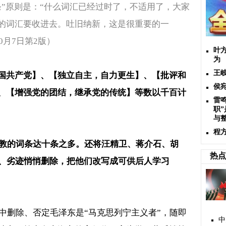
条
”
原则是：
“
什么词汇已经过时了，不适用了，大家
的词汇要收进去。吐旧纳新，这是很重要的一
0
月
7
日第
2
版）
叶
为
王
国共产党】、【独立自主，自力更生】、【批评和
侯
、【增强党的团结，继承党的传统】等数以千百计
雷
职
与
程
教的词条达十条之多。还将汪精卫、蒋介石、胡
热点
、劣迹悄悄删除，把他们改写成可供后人学习
中删除、否定毛泽东是
“
马克思列宁主义者
”
，随即
中