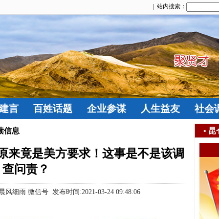
| 站内搜索：
建言
百姓话题
企业参谋
人生益友
社会
读信息
•
昆
原来竟是美方要求！这事是不是该调
查问责？
 微信号 发布时间:2021-03-24 09:48:06