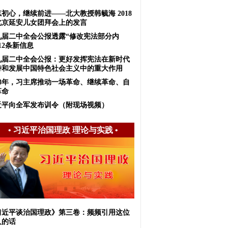
初心，继续前进——北大教授韩毓海 2018
北京延安儿女团拜会上的发言
九届二中全会公报透露“修改宪法部分内
12条新信息
九届二中全会公报：更好发挥宪法在新时代
持和发展中国特色社会主义中的重大作用
018年，习主席推动一场革命、继续革命、自
革命
近平向全军发布训令（附现场视频）
•
习近平治国理政 理论与实践
•
习近平谈治国理政》第三卷：频频引用这位
人的话