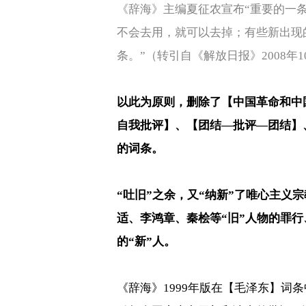
《辞海》主编夏征农宣布
“
重要的一
不会去用，就可以去掉；有些新出现
条。
”（转引自《解放日报》
2008
年
1
以此为原则，删除了【中国革命和中
自我批评】、【团结
—
批评
—
团结】
的词条。
“
吐旧
”
之余，又
“
纳新
”
了唯心主义宗
适、李鸿章、秦桧等
“
旧
”
人物的罪行
的
“
新
”
人。
《辞海》
1999
年版在【毛泽东】词条