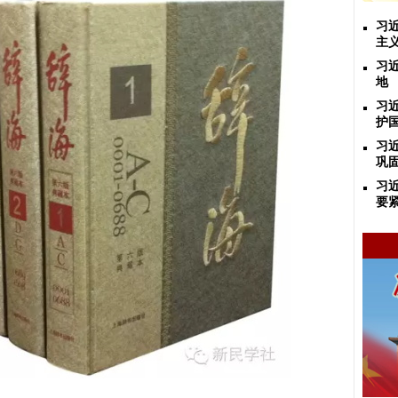
习
主
习
地
习
护
习
巩
习
要