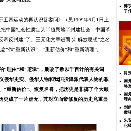
郭
了
于五四运动的再认识答客问》
（见
1999
年
5
月
1
日上
东把中国社会性质定为半殖民地半封建社会，中国革
反帝反封建
”
了。王元化文章进而以
“
解放思想
”
之名
观念
”
作
“
重新认识
”
、
“
重新估价
”
和
“
重新清理
”
。
的
“
理由
”
和
“
逻辑
”
，删改了数以千百计的有关词
肖云
义侵华史实、侵华人物和我国投降派代表人物的罪
国
略
、
“
重新估价
”
、恢复名誉，把历史是非搞了个大颠
国
历史成了一片虚无，其对立面帝修反的历史竟重显
理
刘
做
朱
化