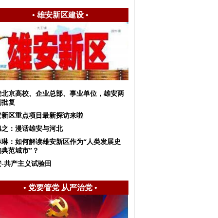
•
雄安新区建设
•
接北京高校、企业总部、事业单位，雄安两
划批复
安新区重点项目最新探访来啦
旭之：漫话雄安与河北
琳琳：如何解读雄安新区作为“人类发展史
的典范城市”？
安-共产主义试验田
•
党要管党 从严治党
•