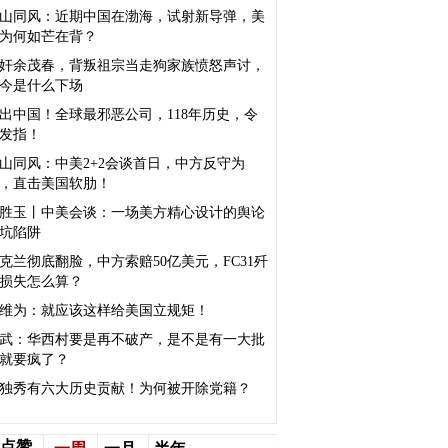
山同风：近期中国在渤海，试射新导弹，美
为何如芒在背？
奸余茂春，背叛祖宗当走狗家族愤怒声讨，
今是什么下场
出中国！全球最邪恶公司，118年历史，令
发指！
山同风：中美2+2会谈首日，中方反守为
，直击美国软肋！
胜玉丨中美会谈：一场美方精心设计的舆论
坑陷阱
克兰彻底翻脸，中方索赔50亿美元，FC31歼
0损失怎么算？
维为：就应该这样给美国立规矩！
武：华西村要是再不破产，是不是有一大批
就要疯了？
独秀有六大历史贡献！为何被开除党籍？
点赞