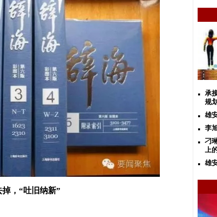
承
规
雄
李
刁
上
雄
去掉，
“
吐旧纳新
”