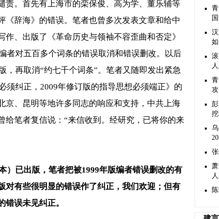
谴责。首先有上海市的栾保俊、高为学、董乐辅等
青
国
评《辞海》的错误。笔者也曾多次发表文章和给中
汉
写作、出版了《革命历史与领袖不容歪曲和否定》
如
编者对五百多个词条的错误取消和错误删改。以后
滚
人
版，再取消
“
约七千个词条
”
。笔者又随即发出紧急
青
必须纠正，
2009
年修订版的指导思想必须端正》的
攻
北京、昆明等地许多同志的响应和支持，中共上海
彭
挖
曾给笔者复信说：
“
来信收到。经研究，已将你的来
乌
2
张
萧
本）已出版，笔者把被
1999
年版编者错误删改的有
人
版对有些很明显的错误作了纠正，我们欢迎；但有
陈
的错误未见纠正。
建言