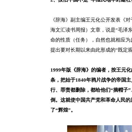
《辞海》副主编王元化公开发表《对
海文汇读书周报）
文章，说是
“
毛泽
命的性质（任务），自然也就相应为
提出要对长期以来由此形成的
“
既定
1999
年版《辞海》的编者，按王元化
条，把始于
1840
年鸦片战争的帝国主
行、罪责都删除，都给他们
“
摘帽子
”
倒。这就使中国共产党和革命人民的
了
“
辉煌
”
。