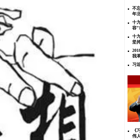
不忘
年
十
容”
十
坚
2
我
习
《
伟