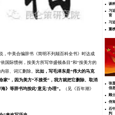
谈
习
育
习
重
说，中美合编辞书《简明不列颠百科全书》时达成
“
依国际惯例，按美方所写华盛顿条目
”
和
“
按美方的
的内容、词汇删除。
比如，写毛泽东是
“
伟大的马克
命家
”
，因为美方
“
不接受
”
，我方就把它删除、取消
张
信
辞海》等辞书均按此
‘
意见
’
办理
”
。
（见《百年潮》
顾
侍
石
判
会
”
来改写历史