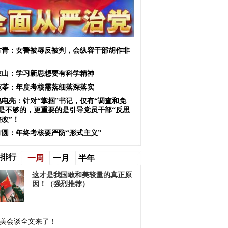
方青：女警被辱反被判，会纵容干部胡作非
岐山：学习新思想要有科学精神
宛苓：年度考核需落细落深落实
鸣电亮：针对“掌掴”书记，仅有“调查和免
”是不够的，更重要的是引导党员干部“反思
整改”！
方圆：年终考核要严防“形式主义”
排行
一周
一月
半年
这才是我国敢和美较量的真正原
因！（强烈推荐）
美会谈全文来了！