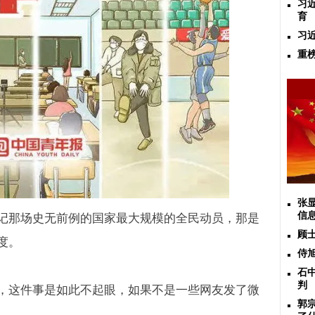
习
育
习
重
张
信
记那场史无前例的国家最大规模的全民动员，那是
顾
度。
侍
石
判
，这件事是如此不起眼，如果不是一些网友发了微
郭