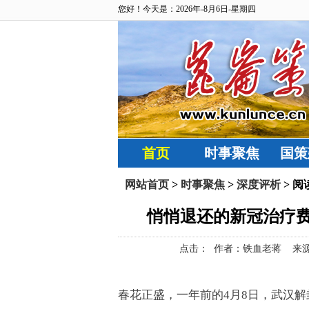
您好！今天是：2026年-8月6日-星期四
首页
时事聚焦
国策
网站首页
>
时事聚焦
>
深度评析
> 阅
悄悄退还的新冠治疗
点击：
作者：铁血老蒋 来源：蒋校长
春花正盛，一年前的
月
日，武汉解
4
8