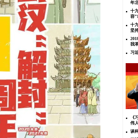
年
十
容”
十
坚
2
我
习
《
伟
谈