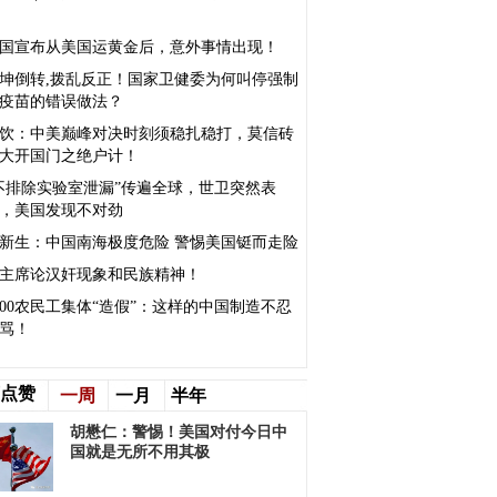
5国宣布从美国运黄金后，意外事情出现！
坤倒转,拨乱反正！国家卫健委为何叫停强制
疫苗的错误做法？
饮：中美巅峰对决时刻须稳扎稳打，莫信砖
大开国门之绝户计！
不排除实验室泄漏”传遍全球，世卫突然表
，美国发现不对劲
新生：中国南海极度危险 警惕美国铤而走险
主席论汉奸现象和民族精神！
000农民工集体“造假”：这样的中国制造不忍
骂！
点赞
一周
一月
半年
胡懋仁：警惕！美国对付今日中
国就是无所不用其极