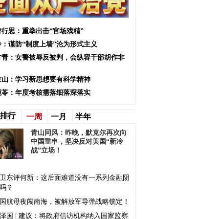
曹行思：重拳出击“官场戏精”
玲：谨防“制度上墙”沦为形式主义
方青：女警被辱反被判，会纵容干部胡作非
岐山：学习新思想要有科学精神
宛苓：年度考核需落细落深落实
排行
一周
一月
半年
青山同风：昨晚，默克尔再次向
中国重申，坚决反对美国“新冷
战”立场！
卫东评何新：这后面难道没有一系列金融阴
吗？
国航母夜闯南海，被解放军导弹战略锁定！
泽国 | 建议：将政府信访机构纳入国家监察