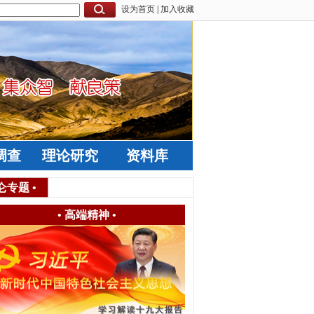
设为首页
|
加入收藏
调查
理论研究
资料库
仑专题
•
•
高端精神
•