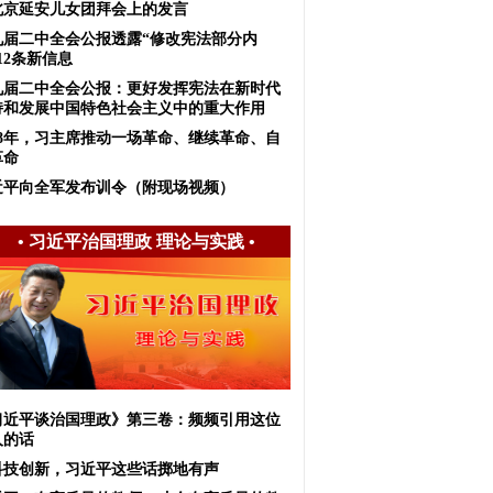
北京延安儿女团拜会上的发言
九届二中全会公报透露“修改宪法部分内
12条新信息
九届二中全会公报：更好发挥宪法在新时代
持和发展中国特色社会主义中的重大作用
018年，习主席推动一场革命、继续革命、自
革命
近平向全军发布训令（附现场视频）
•
习近平治国理政 理论与实践
•
习近平谈治国理政》第三卷：频频引用这位
人的话
科技创新，习近平这些话掷地有声