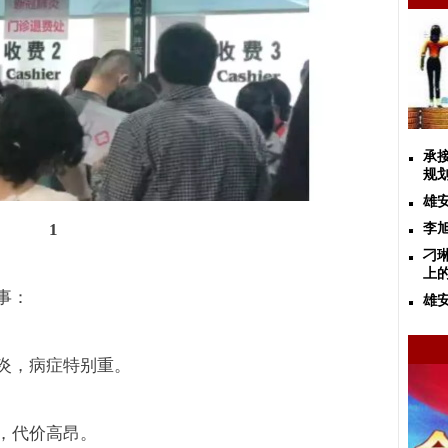
承
规
雄
1
李
刁
上
事：
雄
炎，病症特别重。
，代价高昂。