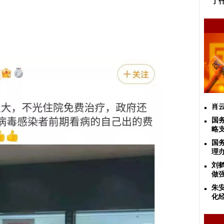
了
肖云
国
略
国
理
刘
做
朱
化