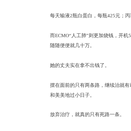
每天输液
2
瓶白蛋白，每瓶
425
元；丙
而
ECMO“
人工肺
”
则更加烧钱，开机
5
随随便便就几十万。
她的丈夫实在拿不出钱了。
摆在面前的只有两条路，继续治就有
和美美地过小日子。
放弃治疗，就真的只有死路一条。