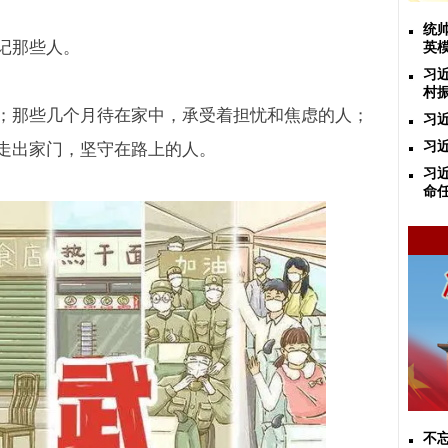
统
记那些人。
英
习
村
；那些几个月待在家中，承受着担忧和焦虑的人；
习
习
走出家门，坚守在路上的人。
习
命
不忘