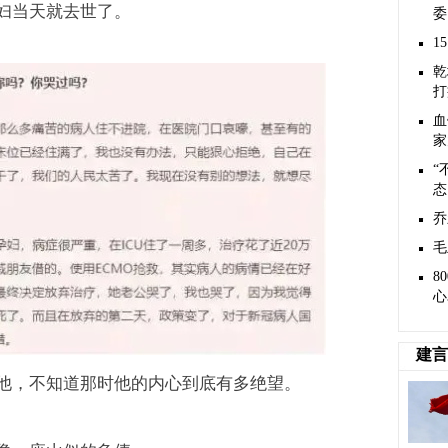
妇当天就去世了。
委
1
乾
打
血
家
“
态
乔
毛
8
心
建言
他，不知道那时他的内心到底有多绝望。