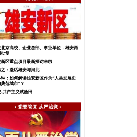
接北京高校、企业总部、事业单位，雄安两
划批复
安新区重点项目最新探访来啦
旭之：漫话雄安与河北
琳琳：如何解读雄安新区作为“人类发展史
的典范城市”？
安-共产主义试验田
•
党要管党 从严治党
•