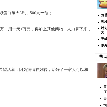
球蛋白每天
8
瓶，
500
元一瓶；
刘
郭
叶
万，用一天
1
万元，再加上其他药物、人力算下来，
为
王
侯
热点
希望活着，因为病情在好转，治好了一家人可以和
黄
谋
美
胡