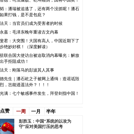
智德：司法腐败、乾坤颠倒，国将不国矣​！
韬：潘瑞被追逃了，还有两个没抓呢！潘石
如果打钱，是不是包庇？
法天：当官员们成为受害者的时候
永嘉：毛泽东晚年重读古文内幕
斐君：大突围！大国有高人，中国近期下了
步绝妙好棋！（深度解读）
驻联合国大使访台被迫取消内幕曝光：解放
出手拒阻成功！
法天：刚落马的彭波其人其事
德先生｜潘石屹之子被网上通缉：造谣诋毁
烈，岂能逍遥法外？！！！
光满：七个敏感事件发生，拜登剑指中国！
点赞
一周
一月
半年
彭胜玉：中国“系统的以攻为
守”应对美国打压的思考