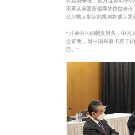
界趋势来看，西方世界都不代表全
不承认美国所倡导的普世价值
认少数人制定的规则将成为国
“
只要中国的制度对头，中国
会证明，对中国采取卡脖子
己。”