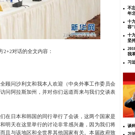
不忘
年
十
容”
十
坚
2
2+2对话的全文内容：
我
习
安全顾问沙利文和我本人欢迎（中央外事工作委员会
毅访问阿拉斯加州，并对你们远道而来与我们交谈表
我们在日本和韩国的同行举行了会谈，这两个国家是
天和明天在这里举行的讨论非常感兴趣，因为我们将
谈
，而且与该地区和全世界其他国家有关。本届政府致
习