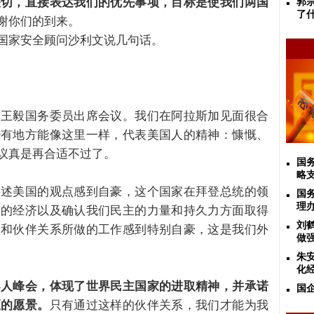
关切，直接表达我们的优先事项，目标是使我们两国
郭
了
谢你们的到来。
国家安全顾问沙利文说几句话。
和王毅国务委员出席会议。我们在阿拉斯加见面很合
少有地方能像这里一样，代表美国人的精神：慷慨、
议真是再合适不过了。
国
略
讲述美国的观点感到自豪，这个国家在拜登总统的领
国
理
们的经济以及确认我们民主的力量和持久力方面取得
刘
盟和伙伴关系所做的工作感到特别自豪，这是我们外
做
朱
化
导人峰会，体现了世界民主国家的进取精神，并承诺
国
区的愿景。
只有通过这样的伙伴关系，我们才能为我