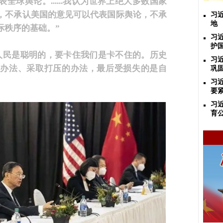
球舆论。......我认为世界上绝大多数国家
，不承认美国的意见可以代表国际舆论，不承
习
地
际秩序的基础。”
习
护
人民是聪明的，要卡住我们是卡不住的。历史
习
的办法、采取打压的办法，最后受损失的是自
巩
习
要
习
育