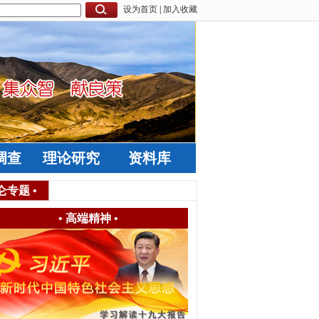
设为首页
|
加入收藏
调查
理论研究
资料库
仑专题
•
•
高端精神
•