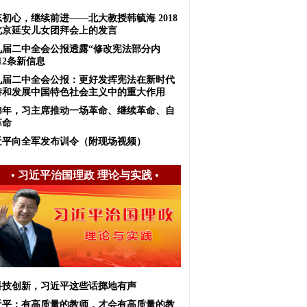
初心，继续前进——北大教授韩毓海 2018
北京延安儿女团拜会上的发言
九届二中全会公报透露“修改宪法部分内
12条新信息
九届二中全会公报：更好发挥宪法在新时代
持和发展中国特色社会主义中的重大作用
018年，习主席推动一场革命、继续革命、自
革命
近平向全军发布训令（附现场视频）
•
习近平治国理政 理论与实践
•
科技创新，习近平这些话掷地有声
近平：有高质量的教师，才会有高质量的教