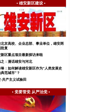
•
雄安新区建设
•
接北京高校、企业总部、事业单位，雄安两
划批复
安新区重点项目最新探访来啦
旭之：漫话雄安与河北
琳琳：如何解读雄安新区作为“人类发展史
的典范城市”？
安-共产主义试验田
•
党要管党 从严治党
•