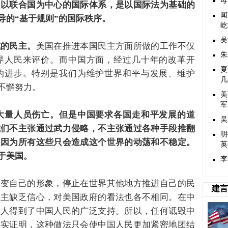
母
是以联合国为中心的国际体系，是以国际法为基础的
闻
导的“基于规则”的国际秩序。
屹
吴
式的民主。
美国在推进本国民主方面所做的工作不仅
朱
界人民来评价。而中国方面，经过几十年的改革开
夏
的进步。特别是我们为维护世界和平与发展、维护
几
不懈努力。
美
军
大量人员伤亡。但是中国要求各国走和平发展的道
吴
我们不主张通过武力侵略，不主张通过各种手段推翻
明
，因为所有这些只会造成这个世界的动荡和不稳定。
英
于美国。
李
改变自己的形象，停止在世界其他地方推进自己的民
建言
民主缺乏信心，对美国政府的看法也各不相同。在中
导人得到了中国人民的广泛支持。所以，任何诋毁中
事实证明，这种做法只会使中国人民更加紧密地团结