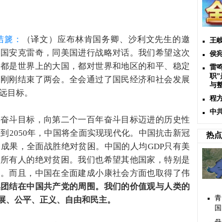
。
洁篪：
（译文）应布林肯国务卿、沙利文先生的邀
王
美国安克雷奇，同美国进行战略对话。我们希望这次
侯
国都是世界上的大国，都对世界和地区的和平、稳定
雷
职
们刚刚结束了两会。全会通过了国民经济和社会发展
与
长远目标。
程
中
年奋斗目标，向第二个一百年奋斗目标迈进的历史性
。到2050年，中国将全面实现现代化。中国抗击新冠
热点
成果，全面战胜绝对贫困。中国的人均GDP只有美
了所有人的绝对贫困。我们也希望其他国家，特别是
力。而且，中国在全面建成小康社会方面也取得了伟
集团结在中国共产党的周围。我们的价值观与人类的
青
展、公平、正义、自由和民主。
国