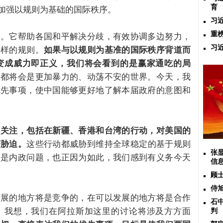
育
加强以规则为基础的国际秩序。
习
重
念。它帮助各国和平解决分歧，有效协调多边努力，
习
同样的规则。
如果与以规则为基准的国际秩序背道而
变成威力即正义，我们将会看到的是赢家通吃的局
界都将会是更加暴力的、动荡不安的世界。今天，我
优先事项，使中国能够更好地了解本届政府的意图和
切关注，包括在新疆、香港和台湾的行动，对美国的
济胁迫。
这些行动都威胁到维持全球稳定的基于规则
张
只是内政问题，也正因为如此，我们感到有义务今天
信
顾
侍
发展的地方将是竞争的，在可以发展的地方将是合作
石
。我想，我们在阿拉斯加这里的讨论将涉及方方面
判