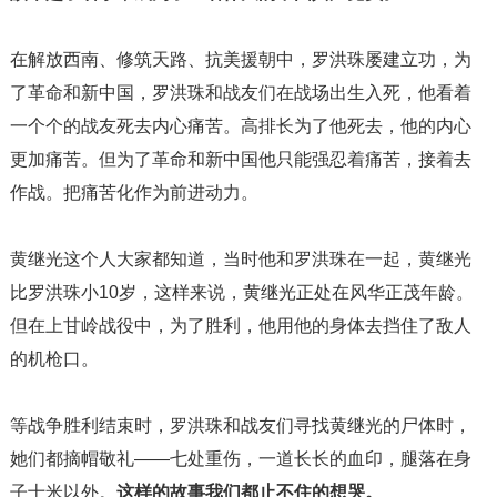
在解放西南、修筑天路、抗美援朝中，罗洪珠屡建立功，为
了革命和新中国，罗洪珠和战友们在战场出生入死，他看着
一个个的战友死去内心痛苦。高排长为了他死去，他的内心
更加痛苦。但为了革命和新中国他只能强忍着痛苦，接着去
作战。把痛苦化作为前进动力。
黄继光这个人大家都知道，当时他和罗洪珠在一起，黄继光
比罗洪珠小10岁，这样来说，黄继光正处在风华正茂年龄。
但在上甘岭战役中，为了胜利，他用他的身体去挡住了敌人
的机枪口。
等战争胜利结束时，罗洪珠和战友们寻找黄继光的尸体时，
她们都摘帽敬礼——七处重伤，一道长长的血印，腿落在身
子十米以外。
这样的故事我们都止不住的想哭。