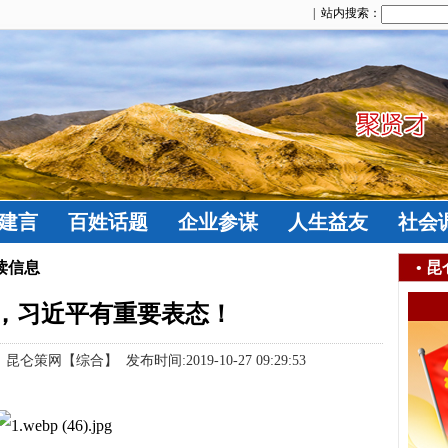
| 站内搜索：
建言
百姓话题
企业参谋
人生益友
社会
读信息
•
昆
，习近平有重要表态！
策网【综合】 发布时间:2019-10-27 09:29:53