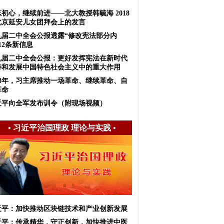
初心，继续前进——北大教授韩毓海 2018
北京延安儿女团拜会上的发言
九届二中全会公报透露“修改宪法部分内
12条新信息
九届二中全会公报：更好发挥宪法在新时代
持和发展中国特色社会主义中的重大作用
018年，习主席推动一场革命、继续革命、自
革命
近平向全军发布训令（附现场视频）
•
习近平治国理政 理论与实践
•
近平：加快推动区块链技术和产业创新发展
近平：传承精华，守正创新，加快推进中医