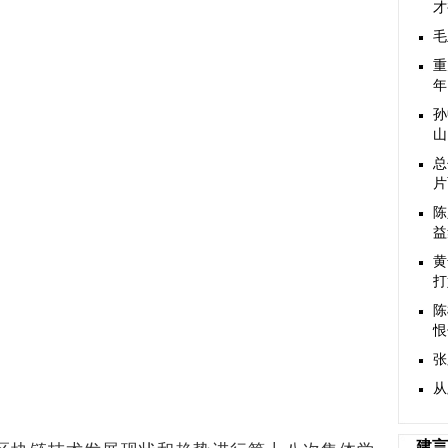
才
毛
重
年
孙
山
总
片
陈
益
黄
打
陈
恨
张
从
建言