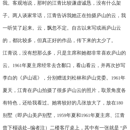
我。客观地说，那时的江青比较谦虚诚恳，没有什么架
子。两人谈家常话，江青告诉我她正在拍摄庐山的云，我
一听笑了起来。云，飘忽不定。自古以来写或画庐山云
的，都比较多，但真正好的作品，传下来的太少了。
江青说，没有想那么多，只是主席和她都非常喜欢庐山的
云。
年夏主席经常去含鄱口，看山看云，并再次抄写
1961
李白的《庐山谣》，分别赠送刘松林和庐山党委。
年
1961
夏天，江青在庐山拍摄了很多庐山云的照片，取景角度各
有特色，还给我看过。她将较好的几张放大了，放在
180
别墅（即庐山美庐别墅，
年夏和
年夏主席、江青
1959
1961
曾下榻该处
编者注）二楼客厅桌上，其中有一张就是
庐
--
“