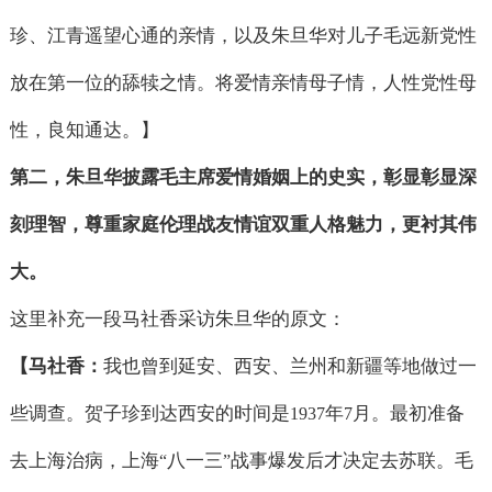
珍、江青遥望心通的亲情，以及朱旦华对儿子毛远新党性
放在第一位的舔犊之情。将爱情亲情母子情，人性党性母
性，良知通达。】
第二，朱旦华披露毛主席爱情婚姻上的史实，彰显彰显深
刻理智，尊重家庭伦理战友情谊双重人格魅力，更衬其伟
大。
这里补充一段马社香采访朱旦华的原文：
【马社香：
我也曾到延安、西安、兰州和新疆等地做过一
些调查。贺子珍到达西安的时间是
年
月。最初准备
1937
7
去上海治病，上海
八一三
战事爆发后才决定去苏联。毛
“
”