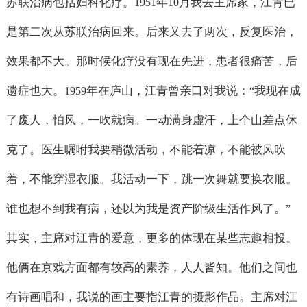
苏联治病包括妇科化疗。
年
月我去主席家，江青已
1951
10
是第二次从苏联治病回来。后来又去了两次，反复医治，
效果都不大。那时候化疗没有现在先进，患者很痛苦，后
遗症也大。
年在庐山，江青曾亲口对我说：
我现在成
1959
“
了废人，怕风，一吹就病。一动满身虚汗，上个山差点休
克了。医生嘱咐我要稍微活动，不能着凉，不能被风吹
着，不能穿湿衣服。我活动一下，跳一次舞就要换衣服。
谁也想不到我有病，还以为我是资产阶级生活作风了。
”
其实，主席对江青的爱意，更多的体现在某些志趣相投。
他俩在京戏方面都有较高的素养，人人皆知。他们之间也
有诗画唱和，我说的画主要指江青的摄影作品。主席对江