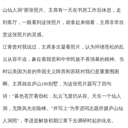
山仙人洞
那张照片。主席有一天在书房工作后休息，走
”
到客厅，一眼看到这张照片，就拿起来细看，主席非常欣
赏这张照片的灵感。
江青曾对我说过，主席多次凝看照片，认为环绕苍松的乱
云从容不迫，象征着我党和中华民族不畏强暴的精神。当
时以美国为首的帝国主义阵营和苏联对我们是重重围困
啊。主席就在庐山
别墅，为这张照片题写了四句
180
诗：
暮色苍茫看劲松，乱云飞渡仍从容。天生一个仙人
“
洞，无限风光在险峰。
并写上
为李进同志题所摄庐山仙
”
“
人洞照
，李进是解放初期江青下去调研时起的化名。
”