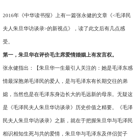
2016
年《中华读书报》上有一篇张永健的文章《
毛泽民
<
夫人朱旦华访谈录
的新视点》，读了此文后有几点感
>
受。
第一，朱旦华在评价毛主席爱情婚姻上有发言权。
张永健指出：【朱旦华一生最引人关注的：她是毛泽东感
情最深胞弟毛泽民的爱人，是与毛泽东有长期交往的弟
媳，当然也是在毛泽东身边长大的毛远新的母亲。无疑这
是《毛泽民夫人朱旦华访谈录》历史价值之精要。《毛泽
民夫人朱旦华访谈录》之新，就在于把握朱旦华与毛泽民
相识相知生死与共的爱情，朱旦华与毛泽东及伴侣贺子