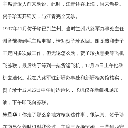
主席曾派人前来劝说。此时，江青还在上海，尚未动身。
贺子珍离开延安，与江青完全无涉。
1937
年
月贺子珍已到兰州。当时兰州八路军办事处主任
11
谢觉哉接到毛主席电报，请劝贺子珍返回。谢觉哉和妻子
王定国多次做工作，但无论怎么劝，贺子珍执意要等飞机
飞苏联，最后终于等到一架货运飞机，
月
日上午她乘
12
25
机去迪化。我在八路军驻新疆办事处和新疆档案馆核实，
贺子珍于
月
日中午到达迪化，飞机仅在新疆机场加
12
25
油，下午即飞向苏联。
朱旦华：
你走了那么多地方核实这件事，很认真。贺子珍
在南昌休养时也对我说过，主席三次挽留她，一是到西安