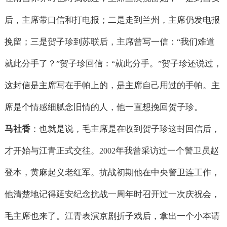
后，主席带口信和打电报；二是走到兰州，主席仍发电报
挽留；三是贺子珍到苏联后，主席曾写一信：
我们难道
“
就此分手了？
贺子珍回信：
就此分手。
贺子珍还说过，
”
“
”
这封信是主席写在手帕上的，是主席自己用过的手帕。主
席是个情感细腻念旧情的人，他一直想挽回贺子珍。
马社香
：也就是说，毛主席是在收到贺子珍这封回信后，
才开始与江青正式交往。
年我曾采访过一个警卫员赵
2002
登本，黄麻起义老红军。抗战初期他在中央警卫连工作，
他清楚地记得延安纪念抗战一周年时召开过一次庆祝会，
毛主席也来了。江青表演京剧折子戏后，拿出一个小本请