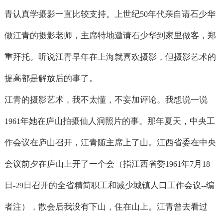
青认真学摄影一直比较支持。上世纪
年代亲自请石少华
50
做江青的摄影老师，主席特地邀请石少华到家里做客，郑
重拜托。听说江青早年在上海就喜欢摄影，但摄影艺术的
提高都是解放后的事了。
江青的摄影艺术，我不太懂，不妄加评论。我想说一说
年她在庐山拍摄仙人洞照片的事。那年夏天，中央工
1961
作会议在庐山召开，江青随主席上了山。江西省委在中央
会议前夕在庐山上开了一个会（指江西省委
年
月
1961
7
18
日
日召开的全省精简职工和减少城镇人口工作会议
编
-29
--
者注），散会后我没有下山，住在山上。江青曾去看过