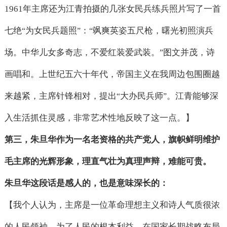
1961
年主席还为江青拍摄的几张女民兵练兵照片写了一首
七绝
为女民兵题照
：
飒爽英姿五尺枪，曙光初照演兵
“
”
“
场。中华儿女多奇志，不爱红装爱武装。
图文并茂，诗
”
画唱和。上世纪五六十年代，帝国主义在我周边包围圈越
来越紧，主席针锋相对，提出
大办民兵师
。江青能够深
“
”
入生活抓住灵感，非常艺术性地反映了这一点。】
第三，朱旦华作为一名老资格的共产党人，旗帜鲜明维护
毛主席的光辉形象，理直气壮为真理声辩，难能可贵。
朱旦华这段话是感人的，也是意味深长的：
【我个人认为，主席是一位革命理想主义和诗人气质很浓
的人民领袖，为了人民的根本利益，在国家长期战略布局