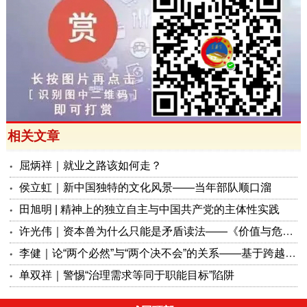
相关文章
屈炳祥｜就业之路该如何走？
侯立虹｜新中国独特的文化风景——当年部队顺口溜
田旭明 | 精神上的独立自主与中国共产党的主体性实践
许光伟｜资本兽为什么只能是矛盾读法——《价值与危机：〈资本论〉体系学探赜》解读之六
李健｜论“两个必然”与“两个决不会”的关系——基于跨越资本主义制度“卡夫丁峡谷”设想的反思
单双祥｜警惕“治理需求等同于职能目标”陷阱