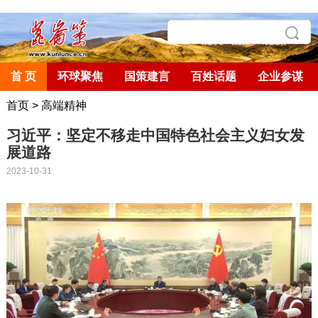
首 页
环球聚焦
国策建言
百姓话题
企业参谋
首页
>
高端精神
习近平：坚定不移走中国特色社会主义妇女发
展道路
2023-10-31