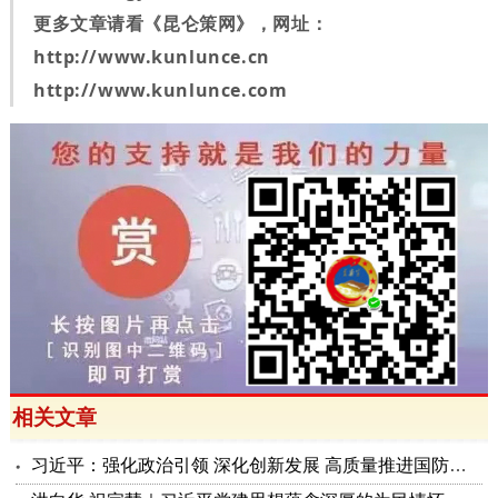
更多文章请看《昆仑策网》，网址：
http://www.kunlunce.cn
http://www.kunlunce.com
相关文章
习近平：强化政治引领 深化创新发展 高质量推进国防和军队现代化