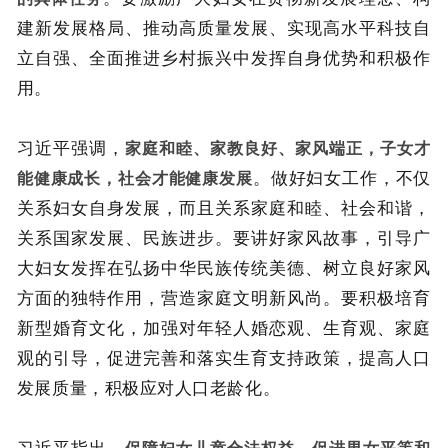
建新发展格局、推动高质量发展、实现高水平科技自
立自强、全面推进乡村振兴中发挥自身优势和积极作
用。
习近平强调，
家庭和睦、家教良好、家风端正，子女才
。做好妇女工作，不仅
能健康成长，社会才能健康发展
关系妇女自身发展，而且关系家庭和睦、社会和谐，
关系国家发展、民族进步。要讲好家风故事，引导广
大妇女发挥在弘扬中华民族传统美德、树立良好家风
方面的独特作用，营造家庭文明新风尚。要积极培育
新型婚育文化，加强对年轻人婚恋观、生育观、家庭
观的引导，促进完善和落实生育支持政策，提高人口
发展质量，积极应对人口老龄化。
习近平指出，