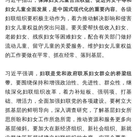
保障妇女儿童合法权益、促进男女平等和
。各级
妇女儿童全面发展，是中国式现代化的重要内容
妇联组织要积极主动作为，着力推动解决影响和侵害
妇女儿童权益的突出问题。要关爱帮扶低收入妇女、
老龄妇女、残疾妇女等困难妇女，配合有关部门做好
流动儿童、留守儿童的关爱服务。维护妇女儿童权益
的工作要做在平常、抓在经常、落到基层。
习近平强调，
妇联是党和政府联系妇女群众的桥梁纽
。要围绕保持和增强政治性、先进性、群众性，继
带
续深化妇联组织改革，着力补短板、强弱项、打基
础、增活力，全面加强妇联党的各项建设。要树立大
抓基层的鲜明导向，深入调查研究，了解基层妇女所
思所盼和妇女工作所急所需，推动资源和服务更多向
基层倾斜。要加大在新经济组织、新社会组织、新就