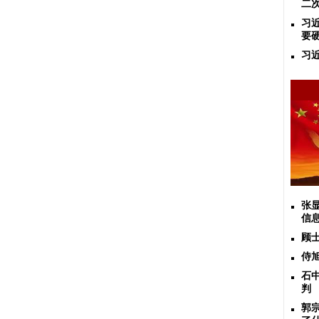
二
习
要
习
张
信
顾
侍
石
判
郭