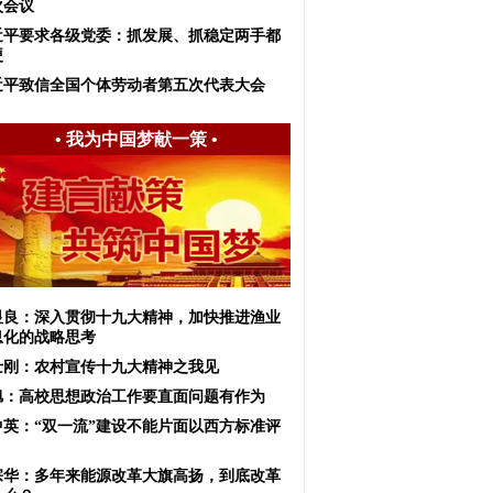
次会议
近平要求各级党委：抓发展、抓稳定两手都
硬
近平致信全国个体劳动者第五次代表大会
•
我为中国梦献一策
•
显良：深入贯彻十九大精神，加快推进渔业
息化的战略思考
士刚：农村宣传十九大精神之我见
旭：高校思想政治工作要直面问题有作为
中英：“双一流”建设不能片面以西方标准评
宗华：多年来能源改革大旗高扬，到底改革