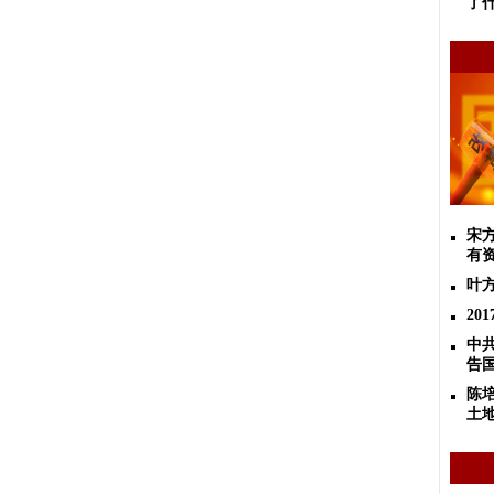
了
宋
有
叶
2
中
告
陈
土