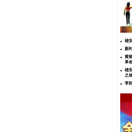
雄
新
黄
革
雄
之城
李