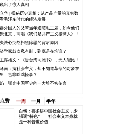
说出了惊人真相
立华 | 揭秘历史真相：从产品产量的真实数
看毛泽东时代的经济发展
群外国人的父辈当年追随毛主席，如今他们
聚北京，高唱《我们是共产主义接班人》！
央决心突然扫黑除恶的背后原因
济学家鼓吹私有制，到底是在坑谁？
主席雄文：《告台湾同胞书》，无人能比！
马南：搞社会主义，却不知道革命的对象在
里，岂非咄咄怪事？
焰：曝光中国军史的一大堆不实传言
点赞
一周
一月
半年
白钢：要多讲中国社会主义，少
强调“特色”——社会主义本身就
是一种普世价值