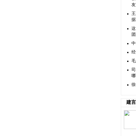
友
王
据
这
团
中
经
毛
司
哪
徐
建言