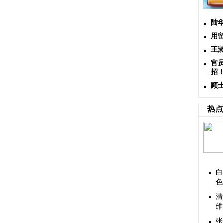
陆
用
王
官
招
顾
热点
白
色
清
维
张