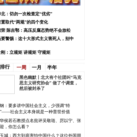
华北：切勿一次检查定“优劣”
留置取代“两规”的四个变化
淑荣 陈吉鄂：高压反腐态势绝不会放松
员要警惕：这十大形式主义害死人，别中
！
士刚：立规矩 讲规矩 守规矩
排行
一周
一月
半年
黑色幽默丨北大有个社团叫“马克
思主义研究协会” 做了个调查，
然后被封杀了
钢：要多讲中国社会主义，少强调“特
”——社会主义本身就是一种普世价值
华侯若石教授点名批评吴敬琏、厉以宁、张
迎，你怎么看？
玉城：西方到底害怕中国什么？这位外国朋