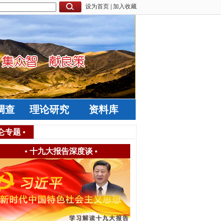
设为首页
|
加入收藏
调查
理论研究
资料库
仑专题
•
•
十九大报告深度谈
•