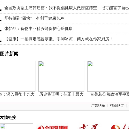
全国政协副主席韩启德：我不提倡健康人做癌症筛查，很可能害了自
坚持做到“四快”，有利于健康长寿
张梦然：食物中亚精胺能保护心脏健康
【健康】一招搞定感冒咳嗽、手脚冰凉，药方就在你家厨房！
图片新闻
深入贯彻十九大
历史将证明：任正非最大
台美若公然政治军事联
广告联系
|
招贤纳才
|
友情链接