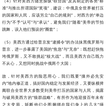
（4）针对美西方随意操纵“联合国”及其制定的各类“标
准”与推出所谓国际“奖项”，建议：中俄及全世界被打压
的国家和人民，应该另立“自己的规则”，对西方的“单边
行为”不予“认可”与“承认”，避免我们“随着”美帝的节拍
跳舞，误入他们预设的“圈套”；
（5）美西方通过给普京发“逮捕令”的办法抹黑俄罗斯与
普京，进一步暴露了美国的“焦急”与“无奈”：既想赶快拖
垮俄罗斯，又不敢挑起“核大战”，而且美西方自己既力
不从心，又想同时挑战中俄两个大国；
故，针对美西方的险恶用心，我们既要“攘外必先安
内”地内修正道，搞好国内稳定与发展经济，又要纵横捭
阖联合全世界大多数受到美帝打压的国家与人民，揭露
与破局美西方的“狼群战略”，有所作为地迎接百年未有
之大变局，斩断他们企图捆绑在我们身上的几大“绳