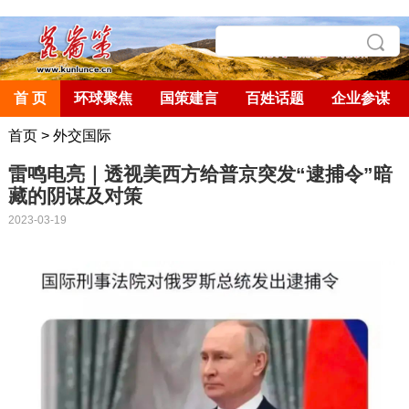
首 页
环球聚焦
国策建言
百姓话题
企业参谋
首页
>
外交国际
雷鸣电亮｜透视美西方给普京突发“逮捕令”暗
藏的阴谋及对策
2023-03-19