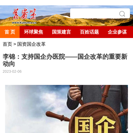
首 页
环球聚焦
国策建言
百姓话题
企业参谋
首页
>
国资国企改革
李锦：支持国企办医院——国企改革的重要新
动向
2023-02-06