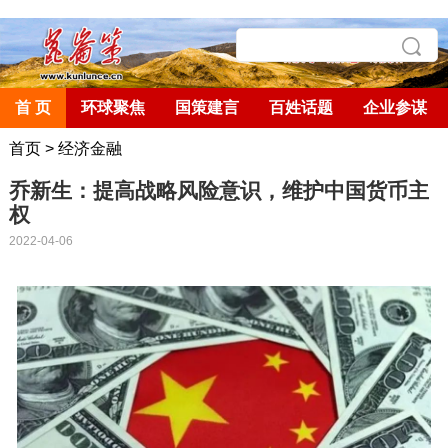
首 页
环球聚焦
国策建言
百姓话题
企业参谋
首页
>
经济金融
乔新生：提高战略风险意识，维护中国货币主
权
2022-04-06