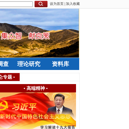
设为首页
|
加入收藏
调查
理论研究
资料库
仑专题
•
•
高端精神
•