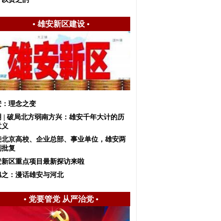
•
雄安新区建设
•
安：理念之变
明 | 破局北方弱南方兴：雄安千年大计的历
意义
接北京高校、企业总部、事业单位，雄安两
划批复
安新区重点项目最新探访来啦
旭之：漫话雄安与河北
•
党要管党 从严治党
•