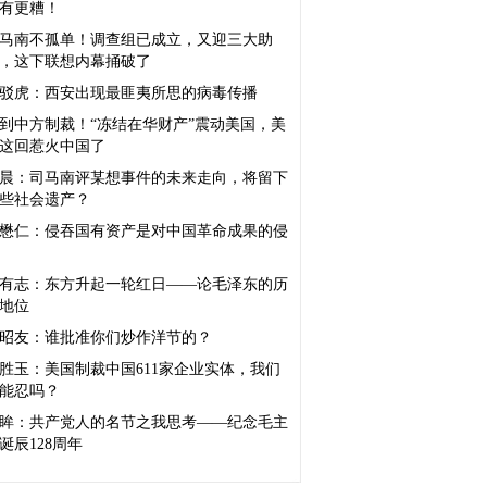
有更糟！
马南不孤单！调查组已成立，又迎三大助
，这下联想内幕捅破了
驳虎：西安出现最匪夷所思的病毒传播
轮到中方制裁！“冻结在华财产”震动美国，美
这回惹火中国了
晨：司马南评某想事件的未来走向，将留下
些社会遗产？
懋仁：侵吞国有资产是对中国革命成果的侵
有志：东方升起一轮红日——论毛泽东的历
地位
昭友：谁批准你们炒作洋节的？
胜玉：美国制裁中国611家企业实体，我们
能忍吗？
眸：共产党人的名节之我思考——纪念毛主
诞辰128周年