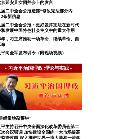
北京延安儿女团拜会上的发言
九届二中全会公报透露“修改宪法部分内
12条新信息
九届二中全会公报：更好发挥宪法在新时代
持和发展中国特色社会主义中的重大作用
018年，习主席推动一场革命、继续革命、自
革命
近平向全军发布训令（附现场视频）
•
习近平治国理政 理论与实践
•
我是经常地敲警钟”
近平主持召开中央全面深化改革委员会第二
三次会议强调 加快建设全国统一大市场提高
府监管效能 深入推进世界一流大学和一流学