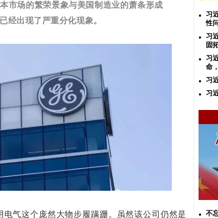
资本市场的繁荣景象与美国制造业的萧条形成
习
已经出现了严重分化现象。
性
习
固
习
命
习
习
用电气这个庞然大物步履蹒跚。虽然该公司仍然是
不忘