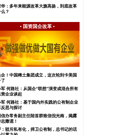
宗华：多年来能源改革大旗高扬，到底改革
什么？
•
国资国企改革
•
央企！中国稀土集团成立，这次轮到卡美国
子了
小军 何路社：从国企“联想”演变成混合所有
民营企业谈起
小军 何路社：基于国内外实践的公有制企业
革反思与探讨
国信办常务副主任陆首群致信倪光南，揭露
传志撒谎！
宇：驳斥私有化，捍卫公有制，总书记的话
一以贯之的