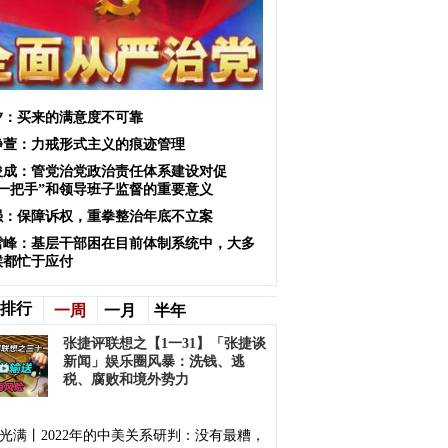
夕：买来的满意度不可靠
静萱：力戒形式主义的痕迹管理
俊成：管党治党政治责任体系建设对促
“一把手”和领导班子监督的重要意义
强：保障诉权，重拳整治年底不立案
雪峰：基层干部困在目前体制系统中，大多
候都忙于应付
排行
一周
一月
半年
张捷评联想之【1一31】「张捷谈
新闻」娱乐圈风暴：洗钱、逃
税、腐败和境外势力
光满丨2022年的中美关系研判：没有最糟，