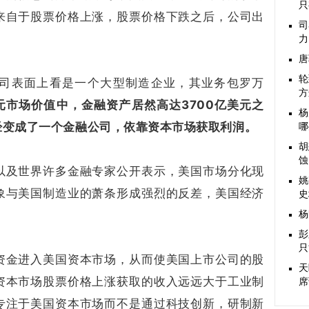
只
来自于股票价格上涨，股票价格下跌之后，公司出
司
力
唐
​
司表面上看是一个大型制造企业，其业务包罗万
方
元市场价值中，金融资产居然高达3700亿美元之
杨
经变成了一个金融公司，依靠资本市场获取利润。
哪
胡
蚀
以及世界许多金融专家公开表示，美国市场分化现
姚
象与美国制造业的萧条形成强烈的反差，美国经济
史
杨
彭
只
资金进入美国资本市场，从而使美国上市公司的股
天
资本市场股票价格上涨获取的收入远远大于工业制
席
专注于美国资本市场而不是通过科技创新，研制新