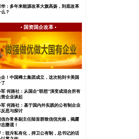
宗华：多年来能源改革大旗高扬，到底改革
什么？
•
国资国企改革
•
央企！中国稀土集团成立，这次轮到卡美国
子了
小军 何路社：从国企“联想”演变成混合所有
民营企业谈起
小军 何路社：基于国内外实践的公有制企业
革反思与探讨
国信办常务副主任陆首群致信倪光南，揭露
传志撒谎！
宇：驳斥私有化，捍卫公有制，总书记的话
一以贯之的