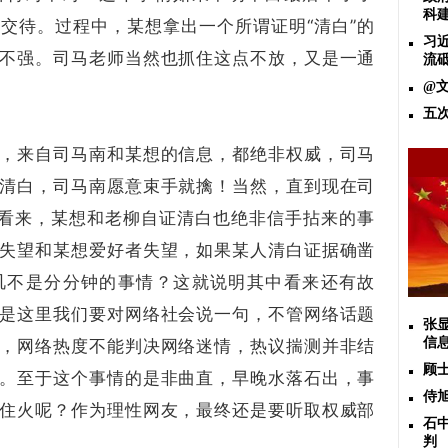
科
交待。过程中，某想拿出一个所谓证明“清白”的
习
不强。司马老师当然也抓住这点不放，又是一通
流
@
。
五
，来自司马南和某想的信息，都绝非权威，司马
清白，司马南愿意束手就擒！当然，直到现在司
。看来，某想和老柳自证清白也绝非信手拈来的事
失望和某想爱好者失望，如果某人清白证据确凿
讥不是分分钟的事情？这就说明其中看来还有故
是这里我们要对网络社会说一句，不管网络话题
张
信
，网络热度不能判决网络迷情，热议揣测并非结
顾
。至于这个事情的是非曲直，早晚水落石出，事
侍
住火呢？作为理性网友，最终还是要听取权威部
石
判