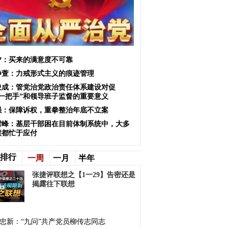
夕：买来的满意度不可靠
静萱：力戒形式主义的痕迹管理
俊成：管党治党政治责任体系建设对促
“一把手”和领导班子监督的重要意义
强：保障诉权，重拳整治年底不立案
雪峰：基层干部困在目前体制系统中，大多
候都忙于应付
排行
一周
一月
半年
张捷评联想之【1一29】告密还是
揭露往下联想
忠新：“九问”共产党员柳传志同志