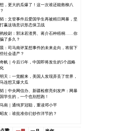
想，更大的瓜爆了！这一次谁还能救柳八
？
韬：文登事件后爱国学生再被精日网暴，坚
打赢这场意识形态保卫战
鸦校尉：郭沫若渣男、蒋介石种梧桐……你
骗了多久？
晨：司马南评某想事件的未来走向，将留下
些社会遗产？
奇帆｜今后15年，中国即将发生的5个战略
化
明天：一觉醒来，美国人发现弄丢了世界，
马连想又爆大瓜
韬｜中央网信办、新疆检察亮剑发声：网暴
国学生的，一个也别想跑！
马南｜通缉罗冠聪，重读邓小平
昭友：谁批准你们炒作洋节的？
点赞