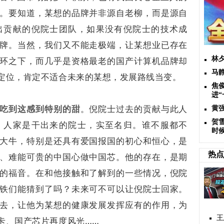
。要知道，某想的品牌并非源自老柳，而是源自
出贡献的倪院士团队，如果没有倪院士的技术成
牌。当然，我们又不能走极端，让某想业已存在
林
环之下，而几乎是资格最老的国产计算机品牌却
马
定位，肯定不适合未来的某想，发展路线当变。
焦
进
吃到这感到特别的甜
。倪院士过去的贡献与此人
黄
贺
，人家是干出来的院士，实至名归。谁不服都不
时
大牛，特别是还具有爱国报国的初心和恒心，是
热点
、难能可贵的中国心做中国芯。他的存在，是期
的福音。在和他接触和了解到的一些情况，倪院
铁们能猜到了吗？未来可不可以让倪院士回家。
去，让他为某想的健康发展发挥应有的作用，为
王
卡、国产芯片再度风光……