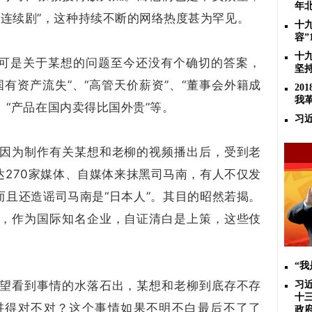
年
“连续剧”，这种持续不断的网络热度甚为罕见。
十
容”
十
，可是关于某想的问题至今还没有个确切的答案，
坚
有资产流失”、“高管天价薪资”、“董事会外籍成
2
我
”、“产品在国内卖得比国外贵”等。
习
因为制作有关某想和老柳的视频播出后，受到老
达270家媒体、自媒体来抹黑司马南，有人不仅发
而且还造谣司马南是“日本人”。其目的昭然若揭。
，作为国际知名企业，自证清白是上策，这些伎
“
望看到事情的水落石出，某想和老柳到底存不存
习
十
讲得对不对？这个事情如果不明不白最后不了了
政