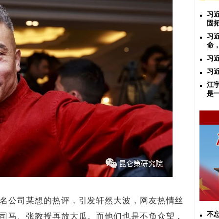
习
固
习
命
习
习
江
是
名公司某想的热评，引发轩然大波，网友热情丝
不忘
司马、张教授再放大瓜。而他们也是不负众望，