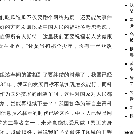
联
爷
们吃瓜造瓜不仅要蹭个网络热度，还要能为事件
闻
决
好的方向发展以及中国人民的福祉多考虑考虑，
乌
值得所有人期待，这里我们更要祝福老人的健康
被
跃在业界，“还是当初那个少年，没有一丝丝改
杨
哪
黄
变
外组装车间的滥相到了要终结的时候了，我国已经
徐
035年，我国的发展目标不能实现怎么能行，而科
司
闻
仅作为国外技术的组装车间，这种对国家对人民都
爱
象，岂能再继续下去？！我国如华为等自主高科
司
国信息技术标准的时代已经来临，中国人已经是网
杨
的主导者之一，未来岂能接受只做IT民工的身
，还要越做越好，是说我们还要做好IT领域的工程
建言