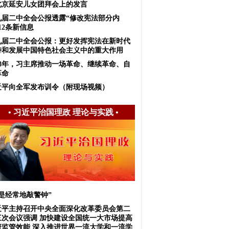
北京延安儿女团拜会上的发言
九届二中全会公报透露“修改宪法部分内
12条新信息
九届二中全会公报：更好发挥宪法在新时代
持和发展中国特色社会主义中的重大作用
018年，习主席推动一场革命、继续革命、自
革命
近平向全军发布训令（附现场视频）
•
习近平治国理政 理论与实践
•
我是经常地敲警钟”
近平主持召开中央全面深化改革委员会第二
三次会议强调 加快建设全国统一大市场提高
府监管效能 深入推进世界一流大学和一流学