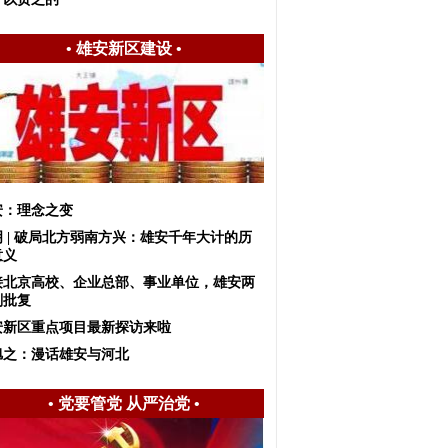
•
雄安新区建设
•
安：理念之变
明 | 破局北方弱南方兴：雄安千年大计的历
意义
接北京高校、企业总部、事业单位，雄安两
划批复
安新区重点项目最新探访来啦
旭之：漫话雄安与河北
•
党要管党 从严治党
•