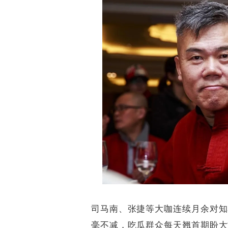
司马南、张捷等大咖连续月余对知
毫不减，吃瓜群众每天翘首期盼大