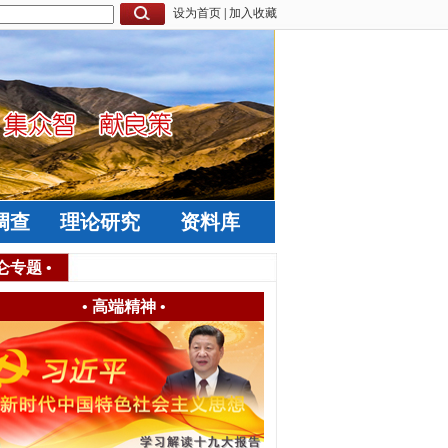
设为首页
|
加入收藏
调查
理论研究
资料库
仑专题
•
•
高端精神
•