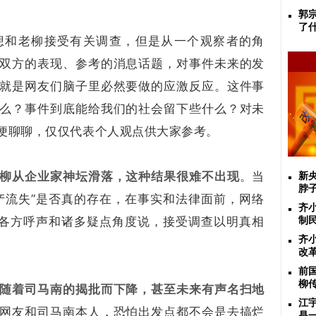
郭
了
想和老柳接受有关调查，但是从一个观察者的角
双方的表现、参考的消息话题，对事件未来的发
就是网友们脑子里必然要做的应激反应。这件事
么？事件到底能给我们的社会留下些什么？对未
便聊聊，仅仅代表个人观点供大家参考。
柳从企业家神坛滑落，这种结果很难不出现
。当
新
脖
产流失”是否真的存在，在事实和法律面前，网络
齐
前各方呼声和诸多疑点角度说，接受调查以明真相
制
齐
改
前
柳
随着司马南的揭批而下降，甚至未来有声名扫地
江
网友和司马南本人，恐怕出发点都不会是去搞烂
是