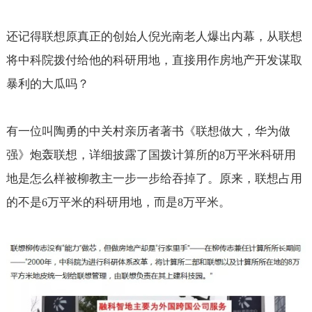
还记得联想原真正的创始人倪光南老人爆出内幕，从联想
将中科院拨付给他的科研用地，直接用作房地产开发谋取
暴利的大瓜吗？
有一位叫陶勇的中关村亲历者著书《联想做大，华为做
强》炮轰联想，详细披露了国拨计算所的
万平米科研用
8
地是怎么样被柳教主一步一步给吞掉了。原来，联想占用
的不是
万平米的科研用地，而是
万平米。
6
8