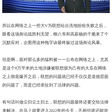
所以在网络之上一些大
为联想站台洗地纷纷失败之后，
V
眼看这场舆论战胜利无望，柳八爷和高薪杨的干脆来了个
沉默应对，企图用这种拖字诀最终躲过这场舆论风暴。
但是啊，面对那么多的猛料被一一公布在网络之上，尤其
是这个
万平米的土地涉嫌被联想据为己有的大瓜在网络
8
之上彻底爆开之后，联想的问题就已经不仅仅是道德层面
的问题了，而是已经牵扯到了法律的问题。
有句话叫做尘归尘土归土，联想的问题最终还要交给法律
来解决。在马上就要进入
年的今天，不相信谁还能游
2022