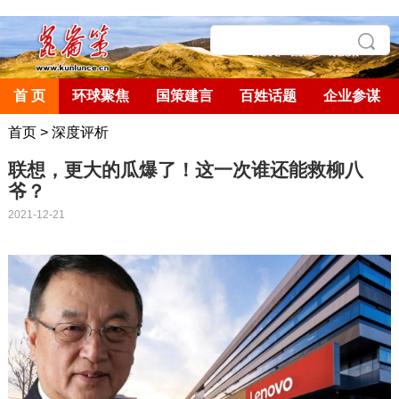
首 页
环球聚焦
国策建言
百姓话题
企业参谋
首页
>
深度评析
联想，更大的瓜爆了！这一次谁还能救柳八
爷？
2021-12-21