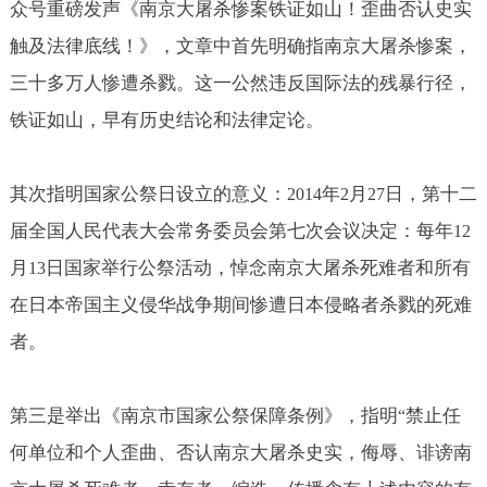
众号重磅发声《南京大屠杀惨案铁证如山！歪曲否认史实
触及法律底线！》，文章中首先明确指南京大屠杀惨案，
三十多万人惨遭杀戮。这一公然违反国际法的残暴行径，
铁证如山，早有历史结论和法律定论。
其次指明国家公祭日设立的意义：
年
月
日，第十二
2014
2
27
届全国人民代表大会常务委员会第七次会议决定：每年
12
月
日国家举行公祭活动，悼念南京大屠杀死难者和所有
13
在日本帝国主义侵华战争期间惨遭日本侵略者杀戮的死难
者。
第三是举出《南京市国家公祭保障条例》，指明
禁止任
“
何单位和个人歪曲、否认南京大屠杀史实，侮辱、诽谤南